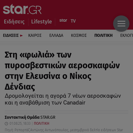
Ειδήσεις
Lifestyle
ΕΙΔΗΣΕΙΣ
ΚΑΙΡΟΣ
ΕΛΛΑΔΑ
ΚΟΣΜΟΣ
ΠΟΛΙΤΙΚΗ
ΕΚΛΟΓ
Στη «φωλιά» των
πυροσβεστικών αεροσκαφών
στην Ελευσίνα ο Nίκος
Δένδιας
Δρομολογείται η αγορά 7 νέων αεροσκαφών
και η αναβάθμιση των Canadair
Συντακτική Ομάδα
STAR.GR
01.08.25, 18:33
ΠΟΛΙΤΙΚΗ
Πηγή: Ρεπορτάζ Αντώνης Αντωνόπουλος, μεσημβρινό δελτίο ειδήσεων Star