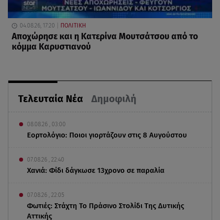
04.08.26, 17:20
ΠΟΛΙΤΙΚΗ
Αποχώρησε και η Κατερίνα Μουτσάτσου από το
κόμμα Καρυστιανού
Τελευταία Νέα
Δημοφιλή
08.08.26 , 03:00
Εορτολόγιο: Ποιοι γιορτάζουν στις 8 Αυγούστου
07.08.26 , 22:40
Χανιά: Φίδι δάγκωσε 13χρονο σε παραλία
07.08.26 , 22:05
Φωτιές: Στάχτη Το Πράσινο Στολίδι Της Δυτικής
Αττικής