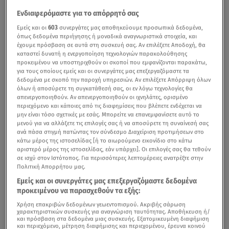
Ενδιαφερόμαστε για το απόρρητό σας
Εμείς και οι
603
συνεργάτες μας αποθηκεύουμε προσωπικά δεδομένα,
όπως δεδομένα περιήγησης ή μοναδικά αναγνωριστικά στοιχεία, και
έχουμε πρόσβαση σε αυτά στη συσκευή σας. Αν επιλέξετε Αποδοχή, θα
καταστεί δυνατή η ενεργοποίηση τεχνολογιών παρακολούθησης
προκειμένου να υποστηριχθούν οι σκοποί που εμφανίζονται παρακάτω,
για τους οποίους εμείς και οι συνεργάτες μας επεξεργαζόμαστε τα
δεδομένα με σκοπό την παροχή υπηρεσιών. Αν επιλέξετε Απόρριψη όλων
όλων ή αποσύρετε τη συγκατάθεσή σας, οι εν λόγω τεχνολογίες θα
απενεργοποιηθούν. Αν απενεργοποιηθούν οι ιχνηλάτες, ορισμένο
περιεχόμενο και κάποιες από τις διαφημίσεις που βλέπετε ενδέχεται να
μην είναι τόσο σχετικές με εσάς. Μπορείτε να επανεμφανίσετε αυτό το
μενού για να αλλάξετε τις επιλογές σας ή να αποσύρετε τη συναίνεσή σας
ανά πάσα στιγμή πατώντας τον σύνδεσμο Διαχείριση προτιμήσεων στο
κάτω μέρος της ιστοσελίδας [ή το αιωρούμενο εικονίδιο στο κάτω
αριστερό μέρος της ιστοσελίδας, εάν υπάρχει]. Οι επιλογές σας θα τεθούν
σε ισχύ στον Ιστότοπος. Για περισσότερες λεπτομέρειες ανατρέξτε στην
Πολιτική Απορρήτου μας.
Εμείς και οι συνεργάτες μας επεξεργαζόμαστε δεδομένα
προκειμένου να παρασχεθούν τα εξής:
Χρήση επακριβών δεδομένων γεωεντοπισμού. Ακριβής σάρωση
χαρακτηριστικών συσκευής για αναγνώριση ταυτότητας. Αποθήκευση ή/
και πρόσβαση στα δεδομένα μιας συσκευής. Εξατομικευμένη διαφήμιση
και περιεχόμενο, μέτρηση διαφήμισης και περιεχομένου, έρευνα κοινού