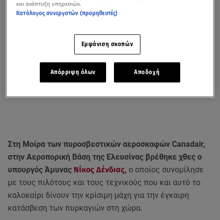
και ανάπτυξη υπηρεσιών.
Κατάλογος συνεργατών (προμηθευτές)
Εμφάνιση σκοπών
Απόρριψη όλων
Αποδοχή
Στη Μοίρα των πυροσβεστικών αεροσκαφών Canadair,
στην Αεροπορική Βάση της Ελευσίνας βρέθηκε χθες ο
υπουργός Άμυνας
Νίκος Δένδιας
,
ο οποίος συνομίλησε
με τους πιλότους και τους τεχνικούς που και αυτό το
καλοκαίρι δίνουν την κρίσιμη μάχη για την έγκαιρη
κατάσβεση των πυρκαγιών στη χώρα.