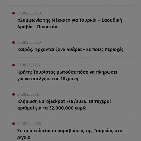
07.08.26 , 21:50
«Συμφωνία της Μέκκας» για Τουρκία – Σαουδική
Αραβία - Πακιστάν
07.08.26 , 21:50
Καιρός: Έρχονται ξανά 40άρια - Σε ποιες περιοχές
07.08.26 , 21:32
Κρήτη: Τουρίστας ρωτούσε πόσο να πληρώσει
για να ασελγήσει σε 10χρονη
07.08.26 , 21:17
Κλήρωση Eurojackpot 7/8/2026: Οι τυχεροί
αριθμοί για τα 32.000.000 ευρώ
07.08.26 , 21:03
Σε τρία επίπεδα οι παραβιάσεις της Τουρκίας στο
Αιγαίο