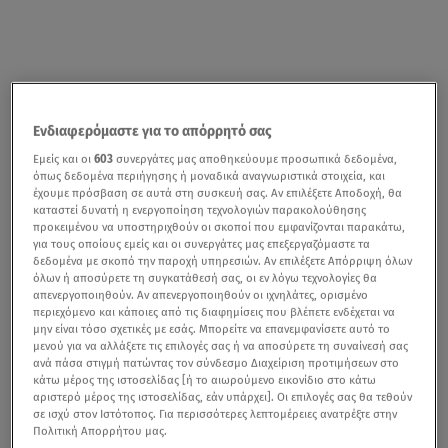
Ενδιαφερόμαστε για το απόρρητό σας
Εμείς και οι
603
συνεργάτες μας αποθηκεύουμε προσωπικά δεδομένα,
όπως δεδομένα περιήγησης ή μοναδικά αναγνωριστικά στοιχεία, και
έχουμε πρόσβαση σε αυτά στη συσκευή σας. Αν επιλέξετε Αποδοχή, θα
καταστεί δυνατή η ενεργοποίηση τεχνολογιών παρακολούθησης
προκειμένου να υποστηριχθούν οι σκοποί που εμφανίζονται παρακάτω,
για τους οποίους εμείς και οι συνεργάτες μας επεξεργαζόμαστε τα
δεδομένα με σκοπό την παροχή υπηρεσιών. Αν επιλέξετε Απόρριψη όλων
όλων ή αποσύρετε τη συγκατάθεσή σας, οι εν λόγω τεχνολογίες θα
απενεργοποιηθούν. Αν απενεργοποιηθούν οι ιχνηλάτες, ορισμένο
περιεχόμενο και κάποιες από τις διαφημίσεις που βλέπετε ενδέχεται να
μην είναι τόσο σχετικές με εσάς. Μπορείτε να επανεμφανίσετε αυτό το
μενού για να αλλάξετε τις επιλογές σας ή να αποσύρετε τη συναίνεσή σας
ανά πάσα στιγμή πατώντας τον σύνδεσμο Διαχείριση προτιμήσεων στο
κάτω μέρος της ιστοσελίδας [ή το αιωρούμενο εικονίδιο στο κάτω
αριστερό μέρος της ιστοσελίδας, εάν υπάρχει]. Οι επιλογές σας θα τεθούν
σε ισχύ στον Ιστότοπος. Για περισσότερες λεπτομέρειες ανατρέξτε στην
Πολιτική Απορρήτου μας.