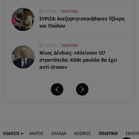
Γουίτνεϊ Χιούστον: Οι καταχρήσεις ο γάμος και η
κρυφή σχέση με τη βοηθό της
21.11.24
ΠΟΛΙΤΙΚΗ
ΣΥΡΙΖΑ: Ανεξαρτητοποιήθηκαν Τζάκρη
και Πούλου
14.11.24
ΠΟΛΙΤΙΚΗ
Νίκος Δένδιας: «Κλείνουν 137
στρατόπεδα. Kάθε μονάδα θα έχει
αντί-drone»
ΕΙΔΗΣΕΙΣ
ΚΑΙΡΟΣ
ΕΛΛΑΔΑ
ΚΟΣΜΟΣ
ΠΟΛΙΤΙΚΗ
ΕΚΛΟΓ