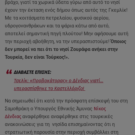
βράχο, γιατί τα χωρικά ύδατα γύρω από αυτό το νησί
έχουν την έκταση ενός δήμου όπως αυτός της Γκεμλίκ!
Με τα κοιτάσματα πετρελαίου, φυσικού αερίου,
υδρογονανθράκων και τα ψάρια κάτω από αυτό,
αποτελεί σημαντική πηγή πλούτου! Μην αφήσουμε αυτή
την περιοχή αβοήθητη, να την υπερασπιστούμε!
Όποιος
δεν μπορεί να πει ότι το νησί Ζουράφα ανήκει στην
Τουρκία, δεν είναι Τούρκος!».
Τσελίκ: «Προβοκάτορας» ο Δένδιας γιατί…
υπερασπίσθηκε το Καστελλόριζο!
Να σημειωθεί ότι κατά την πρόσφατη επίσκεψή του στη
Σαμοθράκη ο Υπουργός Εθνικής Άμυνας
Νίκος
Δένδιας
αναφέρθηκε αναφέρθηκε στις τουρκικές
ανακοινώσεις για τη νησίδα επισημαίνοντας ότι η
στρατιωτική παρουσία στην περιοχή συμβάλλει στη