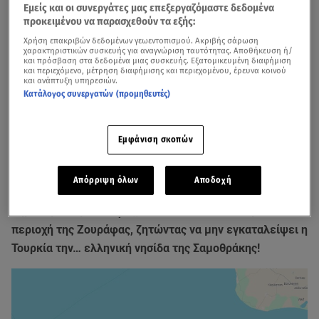
Εμείς και οι συνεργάτες μας επεξεργαζόμαστε δεδομένα
προκειμένου να παρασχεθούν τα εξής:
Χρήση επακριβών δεδομένων γεωεντοπισμού. Ακριβής σάρωση
χαρακτηριστικών συσκευής για αναγνώριση ταυτότητας. Αποθήκευση ή/
και πρόσβαση στα δεδομένα μιας συσκευής. Εξατομικευμένη διαφήμιση
και περιεχόμενο, μέτρηση διαφήμισης και περιεχομένου, έρευνα κοινού
και ανάπτυξη υπηρεσιών.
Κατάλογος συνεργατών (προμηθευτές)
Προβοκάτσια από τον Γιαϊτζί για τη Ζουράφα (βίντεο Star)
Εμφάνιση σκοπών
Προκλητικό σόου από τον πατέρα της «γαλάζιας
πατρίδας» Τούρκο αντιναύαρχο Τζιχάτ Γιαϊτζί, ο οποίος
Απόρριψη όλων
Αποδοχή
έφτασε στο σημείο να τραβήξει βίντεο με τουρκική
σημαία μέσα με σκάφος, κοντά υποτίθεται στη θαλάσσια
περιοχή της Ζουράφας, ζητώντας να μην εγκαταλείψει η
Τουρκία την… ελληνική νησίδα της Σαμοθράκης!