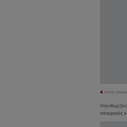
O νέος υπουργ
Υπενθυμίζετ
υπουργούς κα