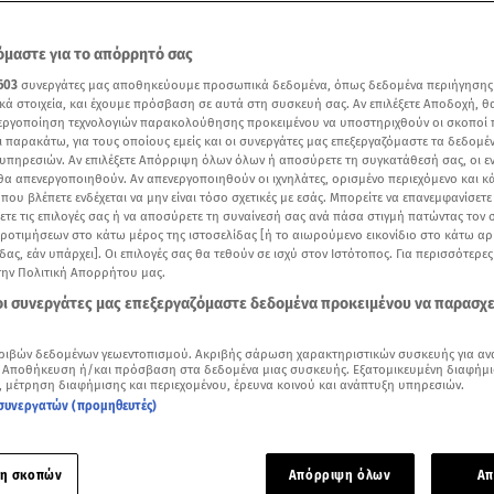
μαστε για το απόρρητό σας
603
συνεργάτες μας αποθηκεύουμε προσωπικά δεδομένα, όπως δεδομένα περιήγησης
κά στοιχεία, και έχουμε πρόσβαση σε αυτά στη συσκευή σας. Αν επιλέξετε Αποδοχή, θ
νεργοποίηση τεχνολογιών παρακολούθησης προκειμένου να υποστηριχθούν οι σκοποί
ι παρακάτω, για τους οποίους εμείς και οι συνεργάτες μας επεξεργαζόμαστε τα δεδομέ
υπηρεσιών. Αν επιλέξετε Απόρριψη όλων όλων ή αποσύρετε τη συγκατάθεσή σας, οι ε
 θα απενεργοποιηθούν. Αν απενεργοποιηθούν οι ιχνηλάτες, ορισμένο περιεχόμενο και κά
 που βλέπετε ενδέχεται να μην είναι τόσο σχετικές με εσάς. Μπορείτε να επανεμφανίσετ
ξετε τις επιλογές σας ή να αποσύρετε τη συναίνεσή σας ανά πάσα στιγμή πατώντας τον
προτιμήσεων στο κάτω μέρος της ιστοσελίδας [ή το αιωρούμενο εικονίδιο στο κάτω α
δας, εάν υπάρχει]. Οι επιλογές σας θα τεθούν σε ισχύ στον Ιστότοπος. Για περισσότερε
την Πολιτική Απορρήτου μας.
 οι συνεργάτες μας επεξεργαζόμαστε δεδομένα προκειμένου να παρασχ
Δείτε περισσότερα άρθρα μας στα αποτελέσματα αναζήτησης
Add star.gr on Google
ριβών δεδομένων γεωεντοπισμού. Ακριβής σάρωση χαρακτηριστικών συσκευής για αν
 Αποθήκευση ή/και πρόσβαση στα δεδομένα μιας συσκευής. Εξατομικευμένη διαφήμι
, μέτρηση διαφήμισης και περιεχομένου, έρευνα κοινού και ανάπτυξη υπηρεσιών.
συνεργατών (προμηθευτές)
κό κλίμα έγινε η ορκωμοσία της νέας κυβέρνησης στο Προεδ
ουσία της
Κατερίνας Σακελλαροπούλου
.
η σκοπών
Απόρριψη όλων
Απ