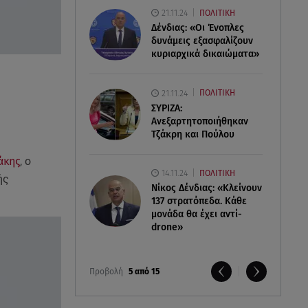
21.11.24
ΠΟΛΙΤΙΚΗ
Δένδιας: «Οι Ένοπλες
δυνάμεις εξασφαλίζουν
κυριαρχικά δικαιώματα»
21.11.24
ΠΟΛΙΤΙΚΗ
ΣΥΡΙΖΑ:
Ανεξαρτητοποιήθηκαν
Τζάκρη και Πούλου
άκης
, ο
14.11.24
ΠΟΛΙΤΙΚΗ
ής
Νίκος Δένδιας: «Κλείνουν
137 στρατόπεδα. Kάθε
μονάδα θα έχει αντί-
drone»
Προβολή
5 από 15