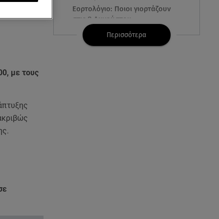
λίτευσης
Εορτολόγιο: Ποιοι γιορτάζουν
στις 8 Αυγούστου
Περισσότερα
07.08.26 , 22:40
Χανιά: Φίδι δάγκωσε 13χρονο σε
παραλία
00, με τους
07.08.26 , 22:05
Φωτιές: Στάχτη Το Πράσινο
νάπτυξης
Στολίδι Της Δυτικής Αττικής
 ακριβώς
ης.
07.08.26 , 21:50
«Συμφωνία της Μέκκας» για
Τουρκία – Σαουδική Αραβία -
Πακιστάν
σε
07.08.26 , 21:50
Καιρός: Έρχονται ξανά 40άρια -
Σε ποιες περιοχές