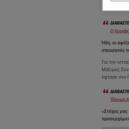
Ο
Κυριάκος 
και πλέον σε
O Κυριάκ
Ήδη, οι αφίξ
υπουργούς να
Για την ιστ
Μάξιμος Σενε
έφτασε στο 
Ίδρυμα Α
«Στόχος μας
προσερχόμεν