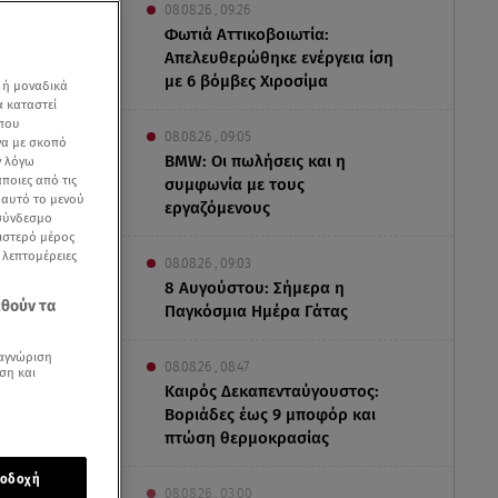
08.08.26 , 09:26
Φωτιά Αττικοβοιωτία:
Απελευθερώθηκε ενέργεια ίση
με 6 βόμβες Χιροσίμα
 ή μοναδικά
α καταστεί
 που
08.08.26 , 09:05
να με σκοπό
BMW: Οι πωλήσεις και η
ν λόγω
ποιες από τις
συμφωνία με τους
ε αυτό το μενού
εργαζόμενους
 σύνδεσμο
ριστερό μέρος
ς λεπτομέρειες
08.08.26 , 09:03
8 Αυγούστου: Σήμερα η
εθούν τα
Παγκόσμια Ημέρα Γάτας
αγνώριση
08.08.26 , 08:47
ση και
Καιρός Δεκαπενταύγουστος:
Βοριάδες έως 9 μποφόρ και
ρικό
πτώση θερμοκρασίας
οδοχή
08.08.26 , 03:00