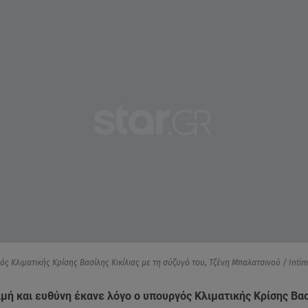
ς Κλιματικής Κρίσης Βασίλης Κικίλιας με τη σύζυγό του, Τζένη Μπαλατσινού / Inti
ιμή και ευθύνη έκανε λόγο ο υπουργός Κλιματικής Κρίσης Βα