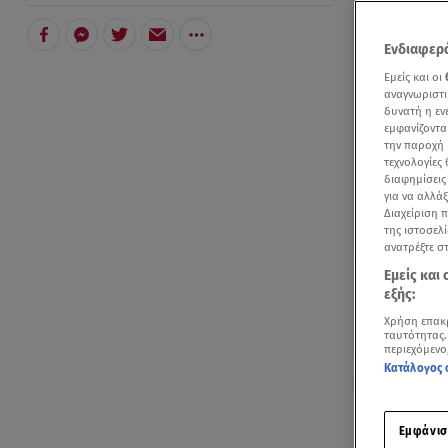
Ενδιαφερό
Εμείς και οι
αναγνωριστι
δυνατή η ε
εμφανίζοντα
την παροχή 
τεχνολογίες
διαφημίσεις
για να αλλά
Διαχείριση 
της ιστοσελί
ανατρέξτε σ
Εμείς και
εξής:
Χρήση επακ
ταυτότητας.
περιεχόμενο
Κατάλογος 
Σε πανηγυρι
Μέγαρο, παρ
Εμφάνισ