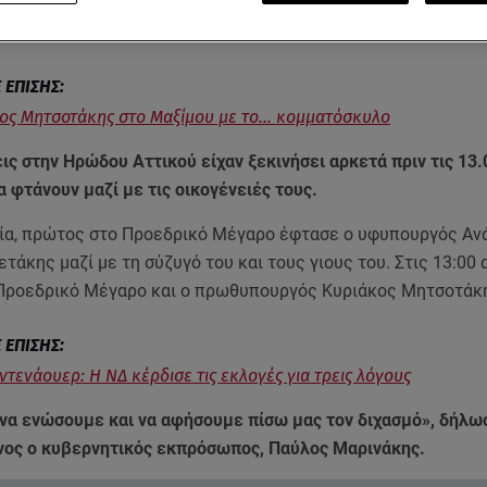
Μητσοτάκης
ορκίστηκε χθες
ο 20ος πρωθυπουργός της μεταπο
ιρά είχαν οι υπουργοί.
ος Μητσοτάκης στο Μαξίμου με το… κομματόσκυλο
εις στην Ηρώδου Αττικού είχαν ξεκινήσει αρκετά πριν τις 13.
 φτάνουν μαζί με τις οικογένειές τους.
ορία, πρώτος στο Προεδρικό Μέγαρο έφτασε ο υφυπουργός Α
τάκης μαζί με τη σύζυγό του και τους γιους του. Στις 13:00
Προεδρικό Μέγαρο και ο πρωθυπουργός Κυριάκος Μητσοτάκ
ντενάουερ: Η ΝΔ κέρδισε τις εκλογές για τρεις λόγους
 να ενώσουμε και να αφήσουμε πίσω μας τον διχασμό», δήλω
ος ο κυβερνητικός εκπρόσωπος, Παύλος Μαρινάκης.