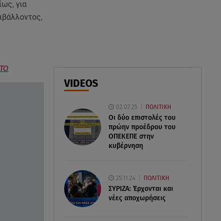
07.08.26 , 20:47
ως, για
Χανιά: Νεκρή βρέθηκε
ιβάλλοντος,
αγνοούμενη - Ξέφυγε από
αστυνομικούς που την
εντόπισαν
07.08.26 , 20:18
ΑΤΟ
Μυστράς: Κρίσιμος για το
VIDEOS
κατηγορητήριο ο χρόνος
θανάτου του 90χρονου
02.07.25
ΠΟΛΙΤΙΚΗ
Οι δύο επιστολές του
πρώην προέδρου του
ΟΠΕΚΕΠE στην
κυβέρνηση
25.11.24
ΠΟΛΙΤΙΚΗ
ΣΥΡΙΖΑ: Έρχονται και
νέες αποχωρήσεις