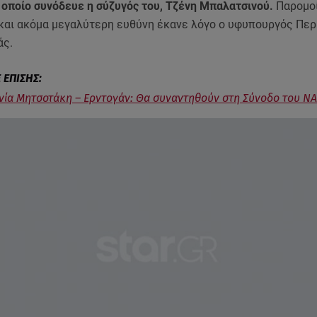
ν οποίο συνόδευε η σύζυγός του, Τζένη Μπαλατσινού.
Παρομοί
 και ακόμα μεγαλύτερη ευθύνη έκανε λόγο ο υφυπουργός Περ
άς.
νία Μητσοτάκη – Ερντογάν: Θα συναντηθούν στη Σύνοδο του Ν