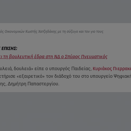
ός Οικονομικών Κωστής Χατζηδάκης με τη σύζυγο και τον γιο τους
ι τη βουλευτική έδρα στη ΝΔ ο Σπύρος Πνευματικός
υλειά, δουλειά» είπε ο υπουργός Παιδείας,
Κυριάκος Πιερρακ
κτήρισε «εξαιρετικό» τον διάδοχό του στο υπουργείο Ψηφιακ
ης, Δημήτρη Παπαστεργίου.