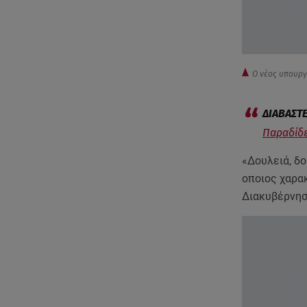
Ο νέος υπουργ
Παραδίδε
«Δουλειά, δο
οποιος χαρα
Διακυβέρνησ