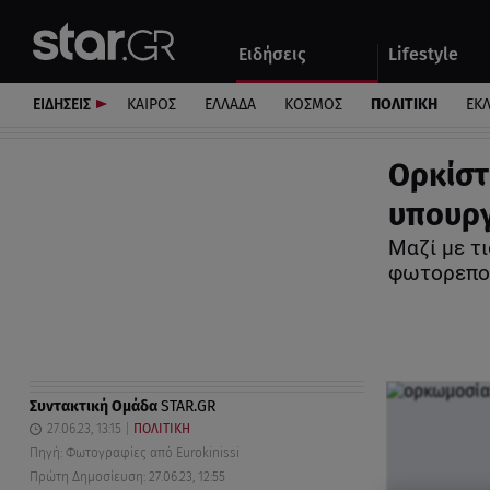
Αθλητικά
Quiz
Ειδήσεις
Lifestyle
Αυτοκίνητο
ΕΙΔΗΣΕΙΣ
ΚΑΙΡΟΣ
ΕΛΛΑΔΑ
ΚΟΣΜΟΣ
ΠΟΛΙΤΙΚΗ
ΕΚ
Ορκίστ
υπουργ
Μαζί με τι
φωτορεπο
Συντακτική Ομάδα
STAR.GR
27.06.23, 13:15
ΠΟΛΙΤΙΚΗ
Πηγή: Φωτογραφίες από Eurokinissi
Πρώτη Δημοσίευση: 27.06.23, 12:55