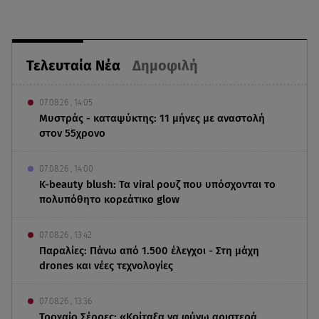
Τελευταία Νέα
Δημοφιλή
07.08.26 , 14:05
Μυστράς - καταψύκτης: 11 μήνες με αναστολή
στον 55χρονο
07.08.26 , 14:00
K-beauty blush: Τα viral ρουζ που υπόσχονται το
πολυπόθητο κορεάτικο glow
07.08.26 , 13:42
Παραλίες: Πάνω από 1.500 έλεγχοι - Στη μάχη
drones και νέες τεχνολογίες
07.08.26 , 13:36
Τροχαίο Σέρρες: «Κοίταξα να φύγω αριστερά,