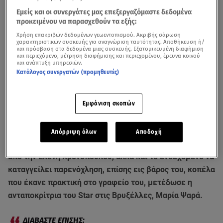
Εμείς και οι συνεργάτες μας επεξεργαζόμαστε δεδομένα
προκειμένου να παρασχεθούν τα εξής:
Χρήση επακριβών δεδομένων γεωεντοπισμού. Ακριβής σάρωση
χαρακτηριστικών συσκευής για αναγνώριση ταυτότητας. Αποθήκευση ή/
και πρόσβαση στα δεδομένα μιας συσκευής. Εξατομικευμένη διαφήμιση
και περιεχόμενο, μέτρηση διαφήμισης και περιεχομένου, έρευνα κοινού
και ανάπτυξη υπηρεσιών.
Κατάλογος συνεργατών (προμηθευτές)
Οι πληροφορίες που μετέδωσε η ανταποκρίτρια του Star Μ. Ψαρά από τις
Βρυξέλλες, για νέες αποκαλύψεις κατά του Αλέξη Γεωργούλη από πρώην
Εμφάνιση σκοπών
συνεργάτες του
Τις τελευταίες εξελίξεις για την υπόθεση του
Αλέξη
Απόρριψη όλων
Αποδοχή
Γεωργούλη
και της κατηγορίας εις βάρος του για βιασμό
από την Ελένη Χρονοπούλου, αλλά και το ενδεχόμενο να
καταγγείλει παρενόχληση, επίσης εις βάρος του, κοπέλα
που έκανε πρακτική στο γραφείο του, μετέδωσε η
ανταποκρίτρια του Star στις Βρυξέλλες, Μαρία Ψαρά.