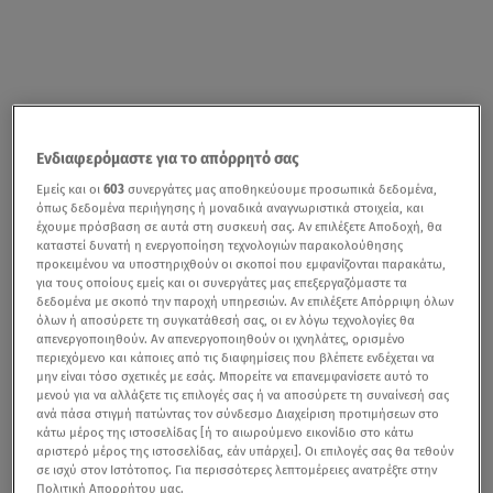
Ενδιαφερόμαστε για το απόρρητό σας
Εμείς και οι
603
συνεργάτες μας αποθηκεύουμε προσωπικά δεδομένα,
όπως δεδομένα περιήγησης ή μοναδικά αναγνωριστικά στοιχεία, και
έχουμε πρόσβαση σε αυτά στη συσκευή σας. Αν επιλέξετε Αποδοχή, θα
καταστεί δυνατή η ενεργοποίηση τεχνολογιών παρακολούθησης
προκειμένου να υποστηριχθούν οι σκοποί που εμφανίζονται παρακάτω,
για τους οποίους εμείς και οι συνεργάτες μας επεξεργαζόμαστε τα
δεδομένα με σκοπό την παροχή υπηρεσιών. Αν επιλέξετε Απόρριψη όλων
όλων ή αποσύρετε τη συγκατάθεσή σας, οι εν λόγω τεχνολογίες θα
απενεργοποιηθούν. Αν απενεργοποιηθούν οι ιχνηλάτες, ορισμένο
περιεχόμενο και κάποιες από τις διαφημίσεις που βλέπετε ενδέχεται να
μην είναι τόσο σχετικές με εσάς. Μπορείτε να επανεμφανίσετε αυτό το
μενού για να αλλάξετε τις επιλογές σας ή να αποσύρετε τη συναίνεσή σας
ανά πάσα στιγμή πατώντας τον σύνδεσμο Διαχείριση προτιμήσεων στο
κάτω μέρος της ιστοσελίδας [ή το αιωρούμενο εικονίδιο στο κάτω
αριστερό μέρος της ιστοσελίδας, εάν υπάρχει]. Οι επιλογές σας θα τεθούν
σε ισχύ στον Ιστότοπος. Για περισσότερες λεπτομέρειες ανατρέξτε στην
Πολιτική Απορρήτου μας.