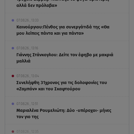
αλλά δεν πρόλαβα»
07.08.26 , 13:33
Καινούργιου:Πένθος για συνεργάτιδά της «Θα
μου λείπεις πάντα και για πάντα»
07.08.26 , 13:16
Γιάννης Στάνκογλου: Δείτε τον έφηβο με μακριά
μαλλιά
07.08.26 , 13:04
Συνελήφθη 31χρονος για τις δολοφονίες του
«Ζαμπόν» και του Σκαφτούρου
07.08.26 , 12:51
Μαριαλένα Ρουμελιώτη: Δύο -υπέροχοι- μήνες
τον γιο της
07.08.26 , 12:35