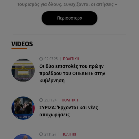
Τουρισμός για όλους: Συνεχίζονται οι αιτήσεις –
Ποιοι κάνουν σήμερα
Περισσότερα
07.08.26 , 12:07
Marfin: Προθεσμία για να απολογηθεί πήρε η
46χρονη
VIDEOS
07.08.26 , 12:00
02.07.25
ΠΟΛΙΤΙΚΗ
4 (πολύ σημαντικά) πράγματα που
Οι δύο επιστολές του πρώην
αποκαλύπτουν οι διακοπές για τη σχέση σου
προέδρου του ΟΠΕΚΕΠE στην
κυβέρνηση
07.08.26 , 11:45
Λένα Σαμαρά: Ράγισαν καρδιές στο ετήσιο
μνημόσυνο
25.11.24
ΠΟΛΙΤΙΚΗ
ΣΥΡΙΖΑ: Έρχονται και νέες
07.08.26 , 11:18
αποχωρήσεις
Leapmotor T03: Τώρα με 16.190 ευρώ
21.11.24
ΠΟΛΙΤΙΚΗ
07.08.26 , 11:17