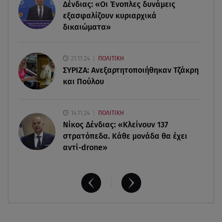
Δένδιας: «Οι Ένοπλες δυνάμεις
Παρουσιάστρια κοιμήθηκε on air και έγινε viral-
Δείτε το στιγμιότυπο
εξασφαλίζουν κυριαρχικά
δικαιώματα»
07.08.26 , 11:13
Stars System: Γιορτάζει 20 χρόνια και γίνεται
21.11.24
ΠΟΛΙΤΙΚΗ
καθημερινό στο Star
ΣΥΡΙΖΑ: Ανεξαρτητοποιήθηκαν Τζάκρη
και Πούλου
14.11.24
ΠΟΛΙΤΙΚΗ
Νίκος Δένδιας: «Κλείνουν 137
στρατόπεδα. Kάθε μονάδα θα έχει
αντί-drone»