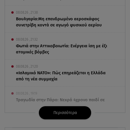
08.08.26 , 21:38
Βουλγαρία:Μη επανδρωμένο αεροσκάφος
συνετρίβη κοντά σε αγωγό φυσικού αερίου
08.08.26 , 21:32
Φωτιά στην Αττικοβοιωτία: Ενέργεια ίση με έξι
ατομικές βόμβες
08.08.26 , 21:20
«Ισλαμικό ΝΑΤΟ»: Πώς επηρεάζεται η Ελλάδα
από τη νέα συμμαχία
08.08.26 , 19:19
Τραγωδία στην Πάρο: Νεκρό 4χρονο παιδί σε
πισίνα
Περισσότερα
08.08.26 , 18:51
BYD: Στην 91η θέση της λίστας Fortune Global