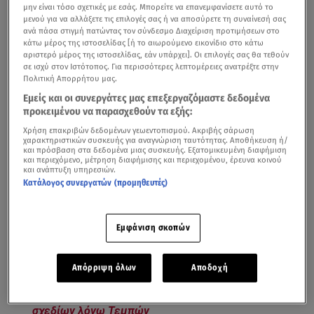
μην είναι τόσο σχετικές με εσάς. Μπορείτε να επανεμφανίσετε αυτό το
μενού για να αλλάξετε τις επιλογές σας ή να αποσύρετε τη συναίνεσή σας
ανά πάσα στιγμή πατώντας τον σύνδεσμο Διαχείριση προτιμήσεων στο
κάτω μέρος της ιστοσελίδας [ή το αιωρούμενο εικονίδιο στο κάτω
αριστερό μέρος της ιστοσελίδας, εάν υπάρχει]. Οι επιλογές σας θα τεθούν
σε ισχύ στον Ιστότοπος. Για περισσότερες λεπτομέρειες ανατρέξτε στην
Πολιτική Απορρήτου μας.
Εμείς και οι συνεργάτες μας επεξεργαζόμαστε δεδομένα
προκειμένου να παρασχεθούν τα εξής:
Στον λόγο για τον οποίο ο πρωθυπουργός Κυριάκος
Χρήση επακριβών δεδομένων γεωεντοπισμού. Ακριβής σάρωση
χαρακτηριστικών συσκευής για αναγνώριση ταυτότητας. Αποθήκευση ή/
Μητσοτάκης έλαβε την απόφαση να μη γίνουν τώρα
και πρόσβαση στα δεδομένα μιας συσκευής. Εξατομικευμένη διαφήμιση
και περιεχόμενο, μέτρηση διαφήμισης και περιεχομένου, έρευνα κοινού
εκλογές
και πότε θα ανακοινωθεί η νέα ημερομηνία -
και ανάπτυξη υπηρεσιών.
που όπως όλα δείχνουν θα είναι η 21η Μαΐου –
Κατάλογος συνεργατών (προμηθευτές)
αναφέρθηκε, μιλώντας στο κεντρικό δελτίο ειδήσεων
του Star και στη
Μάρα Ζαχαρέα
, ο υπουργός
Εμφάνιση σκοπών
Επικρατείας
Άκης Σκέρτσος
.
Απόρριψη όλων
Αποδοχή
Εκλογές: Πότε θα γίνουν τελικά μετά την αλλαγή
σχεδίων λόγω Τεμπών