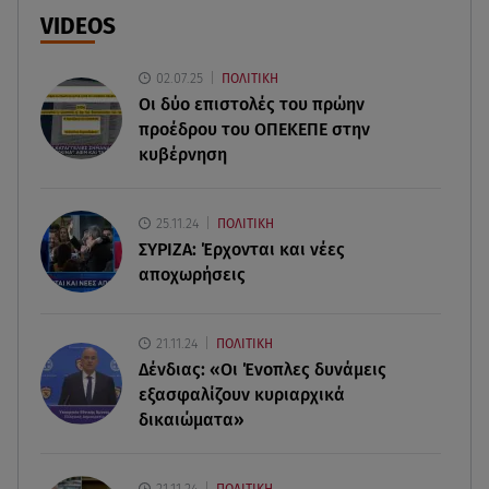
500 για το 2026
VIDEOS
08.08.26 , 17:45
02.07.25
ΠΟΛΙΤΙΚΗ
Εριέττα Κούρκουλου: Η συγκινητική ανάρτηση
Οι δύο επιστολές του πρώην
για τα 33α γενέθλιά της
προέδρου του ΟΠΕΚΕΠE στην
κυβέρνηση
08.08.26 , 17:44
Νεκρή μεγαλόσωμη αρκούδα στην Καστοριά,
πιθανόν από πυροβολισμό
25.11.24
ΠΟΛΙΤΙΚΗ
ΣΥΡΙΖΑ: Έρχονται και νέες
08.08.26 , 17:32
αποχωρήσεις
Τζο Μπάιντεν: Ο καρκίνος έχει εξαπλωθεί - Η
ανακοίνωση του γιου του
21.11.24
ΠΟΛΙΤΙΚΗ
Δένδιας: «Οι Ένοπλες δυνάμεις
08.08.26 , 17:20
Ανδρομάχη: «Είσαι το φως στη ζωή μου» – Η νέα
εξασφαλίζουν κυριαρχικά
ανάρτηση με τον γιο της
δικαιώματα»
08.08.26 , 16:52
21.11.24
ΠΟΛΙΤΙΚΗ