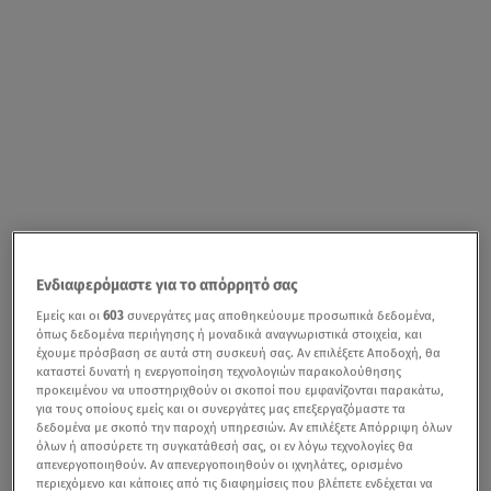
Ενδιαφερόμαστε για το απόρρητό σας
Εμείς και οι
603
συνεργάτες μας αποθηκεύουμε προσωπικά δεδομένα,
όπως δεδομένα περιήγησης ή μοναδικά αναγνωριστικά στοιχεία, και
έχουμε πρόσβαση σε αυτά στη συσκευή σας. Αν επιλέξετε Αποδοχή, θα
καταστεί δυνατή η ενεργοποίηση τεχνολογιών παρακολούθησης
προκειμένου να υποστηριχθούν οι σκοποί που εμφανίζονται παρακάτω,
για τους οποίους εμείς και οι συνεργάτες μας επεξεργαζόμαστε τα
δεδομένα με σκοπό την παροχή υπηρεσιών. Αν επιλέξετε Απόρριψη όλων
όλων ή αποσύρετε τη συγκατάθεσή σας, οι εν λόγω τεχνολογίες θα
απενεργοποιηθούν. Αν απενεργοποιηθούν οι ιχνηλάτες, ορισμένο
περιεχόμενο και κάποιες από τις διαφημίσεις που βλέπετε ενδέχεται να