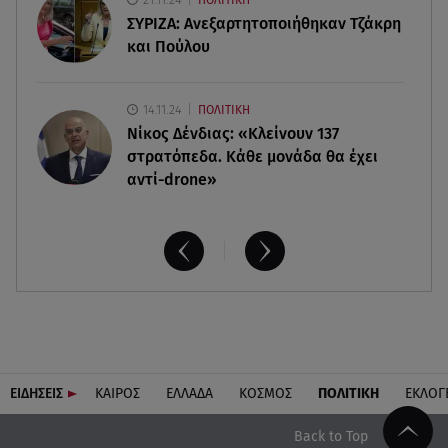
Δανάη Μπακογιάννη: Η κόρη του Κώστα
ΣΥΡΙΖΑ: Ανεξαρτητοποιήθηκαν Τζάκρη
Μπακογιάννη έκανε πανελλήνιο ρεκόρ
και Πούλου
14.11.24
ΠΟΛΙΤΙΚΗ
Νίκος Δένδιας: «Κλείνουν 137
στρατόπεδα. Kάθε μονάδα θα έχει
αντί-drone»
ΕΙΔΗΣΕΙΣ
ΚΑΙΡΟΣ
ΕΛΛΑΔΑ
ΚΟΣΜΟΣ
ΠΟΛΙΤΙΚΗ
ΕΚΛΟΓ
Back to Top