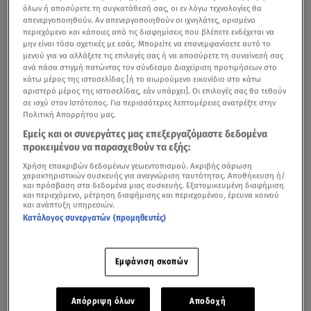
όλων ή αποσύρετε τη συγκατάθεσή σας, οι εν λόγω τεχνολογίες θα
απενεργοποιηθούν. Αν απενεργοποιηθούν οι ιχνηλάτες, ορισμένο
περιεχόμενο και κάποιες από τις διαφημίσεις που βλέπετε ενδέχεται να
μην είναι τόσο σχετικές με εσάς. Μπορείτε να επανεμφανίσετε αυτό το
μενού για να αλλάξετε τις επιλογές σας ή να αποσύρετε τη συναίνεσή σας
ανά πάσα στιγμή πατώντας τον σύνδεσμο Διαχείριση προτιμήσεων στο
κάτω μέρος της ιστοσελίδας [ή το αιωρούμενο εικονίδιο στο κάτω
αριστερό μέρος της ιστοσελίδας, εάν υπάρχει]. Οι επιλογές σας θα τεθούν
σε ισχύ στον Ιστότοπος. Για περισσότερες λεπτομέρειες ανατρέξτε στην
Πολιτική Απορρήτου μας.
Εμείς και οι συνεργάτες μας επεξεργαζόμαστε δεδομένα
προκειμένου να παρασχεθούν τα εξής:
Χρήση επακριβών δεδομένων γεωεντοπισμού. Ακριβής σάρωση
χαρακτηριστικών συσκευής για αναγνώριση ταυτότητας. Αποθήκευση ή/
και πρόσβαση στα δεδομένα μιας συσκευής. Εξατομικευμένη διαφήμιση
και περιεχόμενο, μέτρηση διαφήμισης και περιεχομένου, έρευνα κοινού
και ανάπτυξη υπηρεσιών.
Κατάλογος συνεργατών (προμηθευτές)
Εμφάνιση σκοπών
Απόρριψη όλων
Αποδοχή