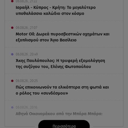
06.08.26 , 21:22
Ισραήλ - Κύπρος - Κρήτη: Το μεγαλύτερο
υποθαλάσσιο καλώδιο στον κόσμο
06.08.26 , 21:07
Motor Oil: Δωρεά πυροσβεστικών οχημάτων και
εξοπλισμού στον Άγιο Βασίλειο
06.08.26 , 20:49
Άκης Παυλόπουλος: Η τρυφερή εξομολόγηση
της συζύγου του, Ελένης Φωτοπούλου
06.08.26 , 20:25
Πώς επικοινωνούν τα ελικόπτερα στη φωτιά και
ο ρόλος του «συνδέσμου»
06.08.26 , 20:16
Αθηνά Οικονομάκου από την Μπόρα Μπόρα:
«Έσκασε όλη η κούραση του χειμώνα»
Περισσότερα