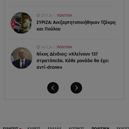
06.08.26 , 18:38
21.11.24
ΠΟΛΙΤΙΚΗ
Maxus T60 Max: Στον αγώνα κατά της φωτιάς στο
ΣΥΡΙΖΑ: Ανεξαρτητοποιήθηκαν Τζάκρη
Πόρτο Γερμενό
και Πούλου
14.11.24
ΠΟΛΙΤΙΚΗ
Νίκος Δένδιας: «Κλείνουν 137
στρατόπεδα. Kάθε μονάδα θα έχει
αντί-drone»
ΕΙΔΗΣΕΙΣ
ΚΑΙΡΟΣ
ΕΛΛΑΔΑ
ΚΟΣΜΟΣ
ΠΟΛΙΤΙΚΗ
ΕΚΛΟΓ