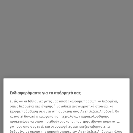
Ενδιαφερόμαστε για το απόρρητό σας
Εμείς και οι
603
συνεργάτες μας αποθηκεύουμε προσωπικά δεδομένα,
όπως δεδομένα περιήγησης ή μοναδικά αναγνωριστικά στοιχεία, και
έχουμε πρόσβαση σε αυτά στη συσκευή σας. Αν επιλέξετε Αποδοχή, θα
καταστεί δυνατή η ενεργοποίηση τεχνολογιών παρακολούθησης
προκειμένου να υποστηριχθούν οι σκοποί που εμφανίζονται παρακάτω,
για τους οποίους εμείς και οι συνεργάτες μας επεξεργαζόμαστε τα
δεδομένα με σκοπό την παροχή υπηρεσιών. Αν επιλέξετε Απόρριψη όλων