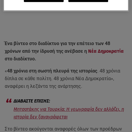
Ένα βίντεο στο διαδίκτυο για την επέτειο των 48
χρόνων από την ίδρυσή της ανέβασε η
Νέα Δημοκρατία
στο διαδίκτυο.
«
48 χρόνια στη σωστή πλευρά της ιστορίας
. 48 χρόνια
δίπλα σε κάθε πολίτη. 48 χρόνια Νέα Δημοκρατία»,
αναφέρει η λεζάντα της ανάρτησης.
Μητσοτάκης για Τουρκία: Η γεωγραφία δεν αλλάζει, η
ιστορία δεν ξαναγράφεται
Στο βίντεο ακούγονται αναφορές όλων των προέδρων