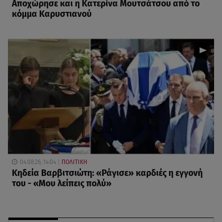
Αποχώρησε και η Κατερίνα Μουτσάτσου από το
κόμμα Καρυστιανού
04.08.26, 14:04
ΠΟΛΙΤΙΚΗ
Κηδεία Βαρβιτσιώτη: «Ράγισε» καρδιές η εγγονή
του - «Μου λείπεις πολύ»