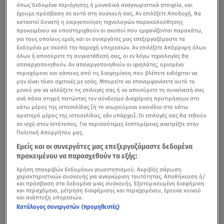
όπως δεδομένα περιήγησης ή μοναδικά αναγνωριστικά στοιχεία, και
έχουμε πρόσβαση σε αυτά στη συσκευή σας. Αν επιλέξετε Αποδοχή, θα
καταστεί δυνατή η ενεργοποίηση τεχνολογιών παρακολούθησης
προκειμένου να υποστηριχθούν οι σκοποί που εμφανίζονται παρακάτω,
για τους οποίους εμείς και οι συνεργάτες μας επεξεργαζόμαστε τα
δεδομένα με σκοπό την παροχή υπηρεσιών. Αν επιλέξετε Απόρριψη όλων
όλων ή αποσύρετε τη συγκατάθεσή σας, οι εν λόγω τεχνολογίες θα
απενεργοποιηθούν. Αν απενεργοποιηθούν οι ιχνηλάτες, ορισμένο
περιεχόμενο και κάποιες από τις διαφημίσεις που βλέπετε ενδέχεται να
μην είναι τόσο σχετικές με εσάς. Μπορείτε να επανεμφανίσετε αυτό το
μενού για να αλλάξετε τις επιλογές σας ή να αποσύρετε τη συναίνεσή σας
ανά πάσα στιγμή πατώντας τον σύνδεσμο Διαχείριση προτιμήσεων στο
κάτω μέρος της ιστοσελίδας [ή το αιωρούμενο εικονίδιο στο κάτω
αριστερό μέρος της ιστοσελίδας, εάν υπάρχει]. Οι επιλογές σας θα τεθούν
σε ισχύ στον Ιστότοπος. Για περισσότερες λεπτομέρειες ανατρέξτε στην
Πολιτική Απορρήτου μας.
Εμείς και οι συνεργάτες μας επεξεργαζόμαστε δεδομένα
προκειμένου να παρασχεθούν τα εξής:
Χρήση επακριβών δεδομένων γεωεντοπισμού. Ακριβής σάρωση
χαρακτηριστικών συσκευής για αναγνώριση ταυτότητας. Αποθήκευση ή/
και πρόσβαση στα δεδομένα μιας συσκευής. Εξατομικευμένη διαφήμιση
και περιεχόμενο, μέτρηση διαφήμισης και περιεχομένου, έρευνα κοινού
και ανάπτυξη υπηρεσιών.
Κατάλογος συνεργατών (προμηθευτές)