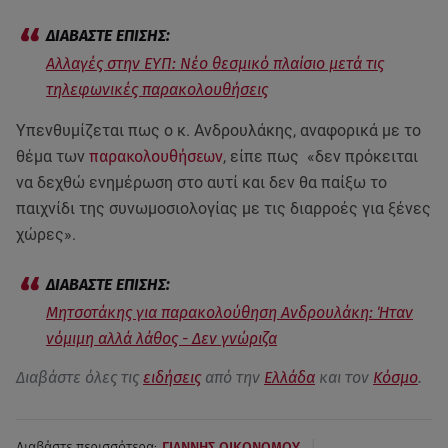
Αλλαγές στην ΕΥΠ: Νέο θεσμικό πλαίσιο μετά τις
τηλεφωνικές παρακολουθήσεις
Υπενθυμίζεται πως ο κ. Ανδρουλάκης, αναφορικά με το
θέμα των
παρακολουθήσεων
, είπε πως «δεν πρόκειται
να δεχθώ ενημέρωση στο αυτί και δεν θα παίξω το
παιχνίδι της συνωμοσιολογίας με τις διαρροές για ξένες
χώρες».
Μητσοτάκης για παρακολούθηση Ανδρουλάκη: Ήταν
νόμιμη αλλά λάθος - Δεν γνώριζα
Διαβάστε όλες τις
ειδήσεις
από την
Ελλάδα
και τον
Κόσμο
.
|
Διαβάστε περισσότερα:
ΓΙΑΝΝΗΣ ΟΙΚΟΝΟΜΟΥ