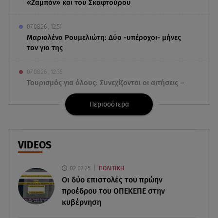
«Ζαμπόν» και του Σκαφτούρου
07.08.26 , 12:51
Μαριαλένα Ρουμελιώτη: Δύο -υπέροχοι- μήνες
τον γιο της
07.08.26 , 12:35
Τουρισμός για όλους: Συνεχίζονται οι αιτήσεις –
Ποιοι κάνουν σήμερα
Περισσότερα
07.08.26 , 12:07
Marfin: Προθεσμία για να απολογηθεί πήρε η
46χρονη
VIDEOS
07.08.26 , 12:00
02.07.25
ΠΟΛΙΤΙΚΗ
4 (πολύ σημαντικά) πράγματα που
Οι δύο επιστολές του πρώην
αποκαλύπτουν οι διακοπές για τη σχέση σου
προέδρου του ΟΠΕΚΕΠE στην
κυβέρνηση
07.08.26 , 11:45