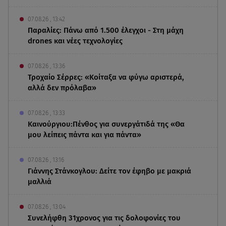
07.08.26 , 13:42
Παραλίες: Πάνω από 1.500 έλεγχοι - Στη μάχη
drones και νέες τεχνολογίες
07.08.26 , 13:36
Τροχαίο Σέρρες: «Κοίταξα να φύγω αριστερά,
αλλά δεν πρόλαβα»
07.08.26 , 13:33
Καινούργιου:Πένθος για συνεργάτιδά της «Θα
μου λείπεις πάντα και για πάντα»
07.08.26 , 13:16
Γιάννης Στάνκογλου: Δείτε τον έφηβο με μακριά
μαλλιά
07.08.26 , 13:04
Συνελήφθη 31χρονος για τις δολοφονίες του