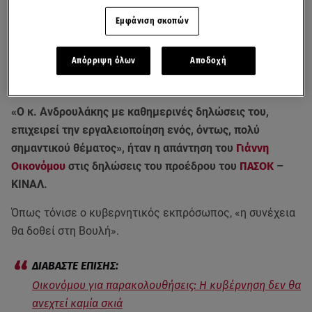
Εμφάνιση σκοπών
Απόρριψη όλων
Αποδοχή
«Ο κ. Ανδρουλάκης με καθημερινές δηλώσεις του,
επιχειρεί την εργαλειοποίηση ενός, όντως, πολύ
σημαντικού θέματος», ήταν η απάντηση του
Γιάννη
Οικονόμου
στις δηλώσεις του προέδρου του
ΠΑΣΟΚ
–
ΚΙΝΑΛ.
Όπως τόνισε ο κυβερνητικός εκπρόσωπος, «η συνέχεια
θα δοθεί στη Βουλή».
Οικονόμου για παρακολουθήσεις: Η κυβέρνηση δεν θα
ανεχτεί καμία σκιά