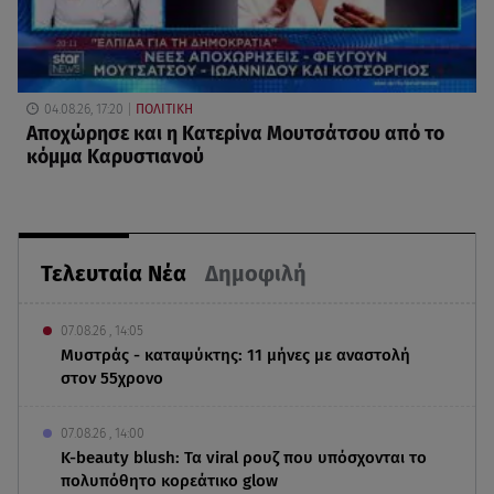
04.08.26, 17:20
ΠΟΛΙΤΙΚΗ
Αποχώρησε και η Κατερίνα Μουτσάτσου από το
κόμμα Καρυστιανού
Τελευταία Νέα
Δημοφιλή
07.08.26 , 14:05
Μυστράς - καταψύκτης: 11 μήνες με αναστολή
στον 55χρονο
07.08.26 , 14:00
K-beauty blush: Τα viral ρουζ που υπόσχονται το
πολυπόθητο κορεάτικο glow