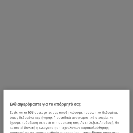
Ενδιαφερόμαστε για το απόρρητό σας
Εμείς και οι
603
συνεργάτες μας αποθηκεύουμε προσωπικά δεδομένα,
όπως δεδομένα περιήγησης ή μοναδικά αναγνωριστικά στοιχεία, και
έχουμε πρόσβαση σε αυτά στη συσκευή σας. Αν επιλέξετε Αποδοχή, θα
καταστεί δυνατή η ενεργοποίηση τεχνολογιών παρακολούθησης
προκειμένου να υποστηριχθούν οι σκοποί που εμφανίζονται παρακάτω,