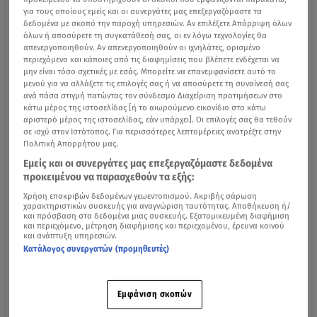
για τους οποίους εμείς και οι συνεργάτες μας επεξεργαζόμαστε τα
δεδομένα με σκοπό την παροχή υπηρεσιών. Αν επιλέξετε Απόρριψη όλων
όλων ή αποσύρετε τη συγκατάθεσή σας, οι εν λόγω τεχνολογίες θα
απενεργοποιηθούν. Αν απενεργοποιηθούν οι ιχνηλάτες, ορισμένο
περιεχόμενο και κάποιες από τις διαφημίσεις που βλέπετε ενδέχεται να
μην είναι τόσο σχετικές με εσάς. Μπορείτε να επανεμφανίσετε αυτό το
μενού για να αλλάξετε τις επιλογές σας ή να αποσύρετε τη συναίνεσή σας
ανά πάσα στιγμή πατώντας τον σύνδεσμο Διαχείριση προτιμήσεων στο
κάτω μέρος της ιστοσελίδας [ή το αιωρούμενο εικονίδιο στο κάτω
αριστερό μέρος της ιστοσελίδας, εάν υπάρχει]. Οι επιλογές σας θα τεθούν
σε ισχύ στον Ιστότοπος. Για περισσότερες λεπτομέρειες ανατρέξτε στην
Πολιτική Απορρήτου μας.
Εμείς και οι συνεργάτες μας επεξεργαζόμαστε δεδομένα
προκειμένου να παρασχεθούν τα εξής:
Χρήση επακριβών δεδομένων γεωεντοπισμού. Ακριβής σάρωση
χαρακτηριστικών συσκευής για αναγνώριση ταυτότητας. Αποθήκευση ή/
και πρόσβαση στα δεδομένα μιας συσκευής. Εξατομικευμένη διαφήμιση
και περιεχόμενο, μέτρηση διαφήμισης και περιεχομένου, έρευνα κοινού
και ανάπτυξη υπηρεσιών.
Κατάλογος συνεργατών (προμηθευτές)
Εμφάνιση σκοπών