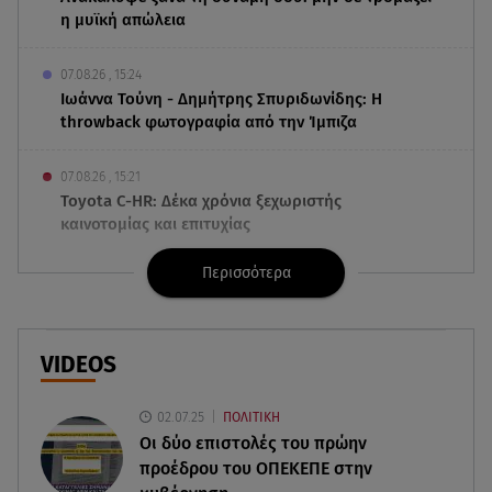
η μυϊκή απώλεια
07.08.26 , 15:24
Ιωάννα Τούνη - Δημήτρης Σπυριδωνίδης: Η
throwback φωτογραφία από την Ίμπιζα
07.08.26 , 15:21
Toyota C-HR: Δέκα χρόνια ξεχωριστής
καινοτομίας και επιτυχίας
Περισσότερα
07.08.26 , 15:09
Τροχαίο Σέρρες: «Δεν πρόλαβα να κάνω κάτι κι
έπεσε πάνω μου»
VIDEOS
07.08.26 , 14:49
Πέθανε η δημοσιογράφος και πρώην σύζυγος
02.07.25
ΠΟΛΙΤΙΚΗ
του Βασίλη Χιώτη, Χριστίνα Πιτουρά
Οι δύο επιστολές του πρώην
προέδρου του ΟΠΕΚΕΠE στην
07.08.26 , 14:44