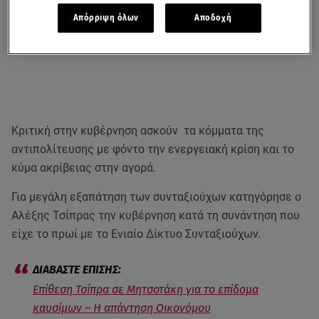
Απόρριψη όλων
Αποδοχή
Κριτική στην κυβέρνηση ασκούν τα κόμματα της
αντιπολίτευσης με φόντο την ενεργειακή κρίση και το
κύμα ακρίβειας στην αγορά.
Για μεγάλη εξαπάτηση των συνταξιούχων κατηγόρησε ο
Αλέξης Τσίπρας την κυβέρνηση κατά τη συνάντηση που
είχε το πρωί με το Ενιαίο Δίκτυο Συνταξιούχων.
Επίθεση Τσίπρα σε Μητσοτάκη για το επίδομα
καυσίμων – Η απάντηση Οικονόμου