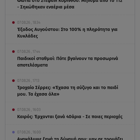
Φωτιά στο Στεφάνι Κορίνθου: Μήνυμα από το 112
- Σηκώθηκαν εναέρια μέσα
07.08.26 , 18:34
Έξοδος Αυγούστου: Στο 100% η πληρότητα για
Κυκλάδες
07.08.26 , 17:44
Παιδικοί σταθμοί: Πότε βγαίνουν τα προσωρινά
αποτελέσματα
07.08.26 , 17:13
Τροχαίο Σέρρες: «Έχασα τη σύζυγο και το παιδί
μου. Τα έχασα όλα»
07.08.26 , 16:03
Καιρός: Έρχονται ξανά 40άρια - Σε ποιες περιοχές
07.08.26 , 16:00
Ανακάλυψε ξανά τη δύναμή σου: μην σε τρομάζει