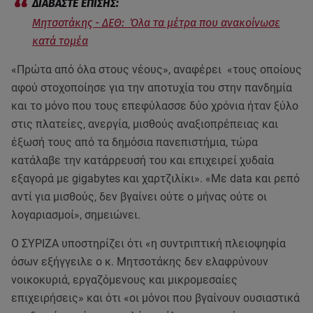
Μητσοτάκης - ΔΕΘ: Όλα τα μέτρα που ανακοίνωσε
κατά τομέα
«Πρώτα από όλα στους νέους», αναφέρει «τους οποίους
αφού στοχοποίησε για την αποτυχία του στην πανδημία
και το μόνο που τους επεφύλασσε δύο χρόνια ήταν ξύλο
στις πλατείες, ανεργία, μισθούς αναξιοπρέπειας και
έξωσή τους από τα δημόσια πανεπιστήμια, τώρα
κατάλαβε την κατάρρευσή του και επιχειρεί χυδαία
εξαγορά με gigabytes και χαρτζιλίκι». «Με data και ρεπό
αντί για μισθούς, δεν βγαίνει ούτε ο μήνας ούτε οι
λογαριασμοί», σημειώνει.
Ο ΣΥΡΙΖΑ υποστηρίζει ότι «η συντριπτική πλειοψηφία
όσων εξήγγειλε ο κ. Μητσοτάκης δεν ελαφρύνουν
νοικοκυριά, εργαζόμενους και μικρομεσαίες
επιχειρήσεις» και ότι «οι μόνοι που βγαίνουν ουσιαστικά