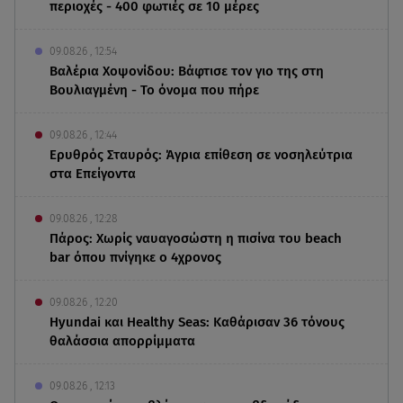
περιοχές - 400 φωτιές σε 10 μέρες
09.08.26 , 12:54
Βαλέρια Χοψονίδου: Βάφτισε τον γιο της στη
Βουλιαγμένη - Το όνομα που πήρε
09.08.26 , 12:44
Ερυθρός Σταυρός: Άγρια επίθεση σε νοσηλεύτρια
στα Επείγοντα
09.08.26 , 12:28
Πάρος: Χωρίς ναυαγοσώστη η πισίνα του beach
bar όπου πνίγηκε ο 4χρονος
09.08.26 , 12:20
Hyundai και Healthy Seas: Καθάρισαν 36 τόνους
θαλάσσια απορρίμματα
09.08.26 , 12:13