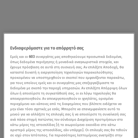
Ενδιαφερόμαστε για το απόρρητό σας
Εμείς και οι
603
συνεργάτες μας αποθηκεύουμε προσωπικά δεδομένα,
όπως δεδομένα περιήγησης ή μοναδικά αναγνωριστικά στοιχεία, και
έχουμε πρόσβαση σε αυτά στη συσκευή σας. Αν επιλέξετε Αποδοχή, θα
καταστεί δυνατή η ενεργοποίηση τεχνολογιών παρακολούθησης
προκειμένου να υποστηριχθούν οι σκοποί που εμφανίζονται παρακάτω,
για τους οποίους εμείς και οι συνεργάτες μας επεξεργαζόμαστε τα
δεδομένα με σκοπό την παροχή υπηρεσιών. Αν επιλέξετε Απόρριψη όλων
όλων ή αποσύρετε τη συγκατάθεσή σας, οι εν λόγω τεχνολογίες θα
απενεργοποιηθούν. Αν απενεργοποιηθούν οι ιχνηλάτες, ορισμένο
περιεχόμενο και κάποιες από τις διαφημίσεις που βλέπετε ενδέχεται να
μην είναι τόσο σχετικές με εσάς. Μπορείτε να επανεμφανίσετε αυτό το
μενού για να αλλάξετε τις επιλογές σας ή να αποσύρετε τη συναίνεσή σας
ανά πάσα στιγμή πατώντας τον σύνδεσμο Διαχείριση προτιμήσεων στο
κάτω μέρος της ιστοσελίδας [ή το αιωρούμενο εικονίδιο στο κάτω
αριστερό μέρος της ιστοσελίδας, εάν υπάρχει]. Οι επιλογές σας θα τεθούν
σε ισχύ στον Ιστότοπος. Για περισσότερες λεπτομέρειες ανατρέξτε στην