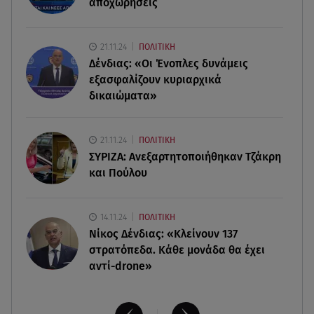
αποχωρήσεις
γάμου της
21.11.24
ΠΟΛΙΤΙΚΗ
09.08.26 , 11:12
Δένδιας: «Οι Ένοπλες δυνάμεις
Αλέξανδρος Τσουβέλας για Εύα Καρύδη: «Θα το
έκανα 500 φορές»
εξασφαλίζουν κυριαρχικά
δικαιώματα»
09.08.26 , 10:46
Μπαμπάς για δεύτερη φορά ο Γιάννης
21.11.24
ΠΟΛΙΤΙΚΗ
Κωνσταντέλιας
ΣΥΡΙΖΑ: Ανεξαρτητοποιήθηκαν Τζάκρη
και Πούλου
14.11.24
ΠΟΛΙΤΙΚΗ
Νίκος Δένδιας: «Κλείνουν 137
στρατόπεδα. Kάθε μονάδα θα έχει
αντί-drone»