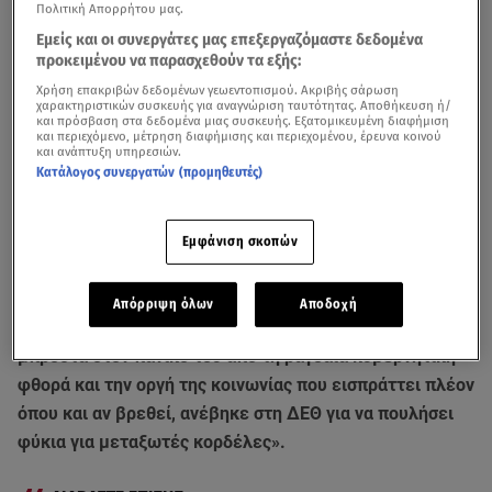
Πολιτική Απορρήτου μας.
Εμείς και οι συνεργάτες μας επεξεργαζόμαστε δεδομένα
προκειμένου να παρασχεθούν τα εξής:
Χρήση επακριβών δεδομένων γεωεντοπισμού. Ακριβής σάρωση
χαρακτηριστικών συσκευής για αναγνώριση ταυτότητας. Αποθήκευση ή/
και πρόσβαση στα δεδομένα μιας συσκευής. Εξατομικευμένη διαφήμιση
και περιεχόμενο, μέτρηση διαφήμισης και περιεχομένου, έρευνα κοινού
και ανάπτυξη υπηρεσιών.
Κατάλογος συνεργατών (προμηθευτές)
Επίθεση τον πρωθυπουργό
Κυριάκο Μητσοτάκη
για τις
Εμφάνιση σκοπών
εξαγγελίες του στη ΔΕΘ
εξαπέλυσε ο
ΣΥΡΙΖΑ-ΠΣ
. Όπως
υποστηρίζει, «χωρίς να αναγνωρίσει ούτε μισό λάθος
Απόρριψη όλων
Αποδοχή
και με πλήρη άγνοια πραγματικότητας, ο κ. Μητσοτάκης
μπροστά στον πανικό του από τη ραγδαία κυβερνητική
φθορά και την οργή της κοινωνίας που εισπράττει πλέον
όπου και αν βρεθεί, ανέβηκε στη ΔΕΘ για να πουλήσει
φύκια για μεταξωτές κορδέλες».