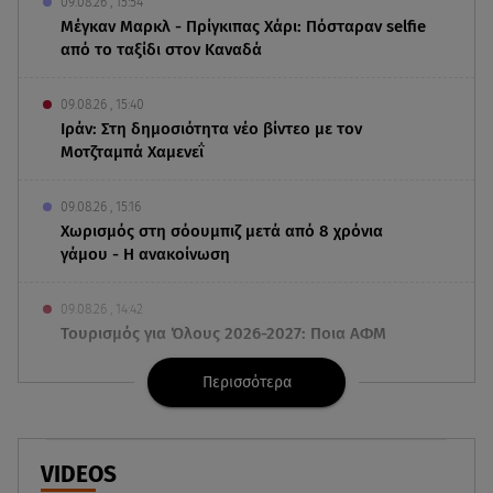
09.08.26 , 15:54
Μέγκαν Μαρκλ - Πρίγκιπας Χάρι: Πόσταραν selfie
από το ταξίδι στον Καναδά
09.08.26 , 15:40
Ιράν: Στη δημοσιότητα νέο βίντεο με τον
Μοτζταμπά Χαμενεΐ
09.08.26 , 15:16
Χωρισμός στη σόουμπιζ μετά από 8 χρόνια
γάμου - Η ανακοίνωση
09.08.26 , 14:42
Τουρισμός για Όλους 2026-2027: Ποια ΑΦΜ
υποβάλλουν σήμερα αιτήσεις
Περισσότερα
09.08.26 , 14:32
Πινακίδες κυκλοφορίας με λίγα κλικ - Τέλος οι
καθυστερήσεις
VIDEOS