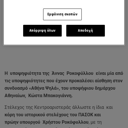
Εμφάνιση σκοπών
Απόρριψη όλων
Αποδοχή
Η υποψηφιότητα της Άννας Ροκοφύλλου είναι μία από
τις υποψηφιότητες που έχουν προκαλέσει αίσθηση στον
συνδυασμό «Αθήνα Ψηλά», του υποψήφιου δημάρχου
Αθηναίων, Κώστα Μπακογιάννη.
Στέλεχος της Κεντροαριστεράς άλλωστε η ίδια και
κόρη του ιστορικού στελέχους του ΠΑΣΟΚ και
πρώην υπουργού Χρήστου Ροκόφυλλου
, με τη