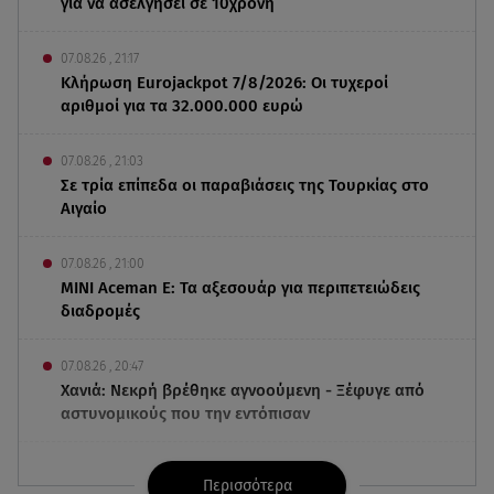
για να ασελγήσει σε 10χρονη
07.08.26 , 21:17
Κλήρωση Eurojackpot 7/8/2026: Οι τυχεροί
αριθμοί για τα 32.000.000 ευρώ
07.08.26 , 21:03
Σε τρία επίπεδα οι παραβιάσεις της Τουρκίας στο
Αιγαίο
07.08.26 , 21:00
MINI Aceman E: Τα αξεσουάρ για περιπετειώδεις
διαδρομές
07.08.26 , 20:47
Χανιά: Νεκρή βρέθηκε αγνοούμενη - Ξέφυγε από
αστυνομικούς που την εντόπισαν
07.08.26 , 20:18
Περισσότερα
Μυστράς: Κρίσιμος για το κατηγορητήριο ο