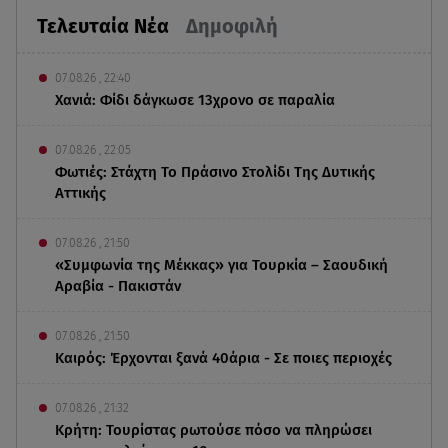
Τελευταία Νέα
Δημοφιλή
07.08.26 , 22:40
Χανιά: Φίδι δάγκωσε 13χρονο σε παραλία
07.08.26 , 22:05
Φωτιές: Στάχτη Το Πράσινο Στολίδι Της Δυτικής
Αττικής
07.08.26 , 21:50
«Συμφωνία της Μέκκας» για Τουρκία – Σαουδική
Αραβία - Πακιστάν
07.08.26 , 21:50
Καιρός: Έρχονται ξανά 40άρια - Σε ποιες περιοχές
07.08.26 , 21:32
Κρήτη: Τουρίστας ρωτούσε πόσο να πληρώσει