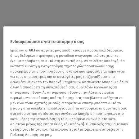
Ενδιαφερόμαστε για το απόρρητό σας
Εμείς και οι
603
συνεργάτες μας αποθηκεύουμε προσωπικά δεδομένα,
όπως δεδομένα περιήγησης ή μοναδικά αναγνωριστικά στοιχεία, και
έχουμε πρόσβαση σε αυτά στη συσκευή σας. Αν επιλέξετε Αποδοχή, θα
καταστεί δυνατή η ενεργοποίηση τεχνολογιών παρακολούθησης
προκειμένου να υποστηριχθούν οι σκοποί που εμφανίζονται παρακάτω,
για τους οποίους εμείς και οι συνεργάτες μας επεξεργαζόμαστε τα
δεδομένα με σκοπό την παροχή υπηρεσιών. Αν επιλέξετε Απόρριψη όλων
όλων ή αποσύρετε τη συγκατάθεσή σας, οι εν λόγω τεχνολογίες θα
απενεργοποιηθούν. Αν απενεργοποιηθούν οι ιχνηλάτες, ορισμένο
περιεχόμενο και κάποιες από τις διαφημίσεις που βλέπετε ενδέχεται να
μην είναι τόσο σχετικές με εσάς. Μπορείτε να επανεμφανίσετε αυτό το
μενού για να αλλάξετε τις επιλογές σας ή να αποσύρετε τη συναίνεσή σας
ανά πάσα στιγμή πατώντας τον σύνδεσμο Διαχείριση προτιμήσεων στο
κάτω μέρος της ιστοσελίδας [ή το αιωρούμενο εικονίδιο στο κάτω
αριστερό μέρος της ιστοσελίδας, εάν υπάρχει]. Οι επιλογές σας θα τεθούν
σε ισχύ στον Ιστότοπος. Για περισσότερες λεπτομέρειες ανατρέξτε στην
Πολιτική Απορρήτου μας.