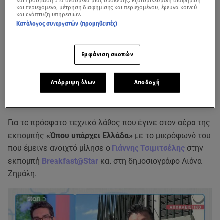
και πρόσβαση στα δεδομένα μιας συσκευής. Εξατομικευμένη διαφήμιση
και περιεχόμενο, μέτρηση διαφήμισης και περιεχομένου, έρευνα κοινού
και ανάπτυξη υπηρεσιών.
Κατάλογος συνεργατών (προμηθευτές)
Εμφάνιση σκοπών
Απόρριψη όλων
Αποδοχή
Για το πρόσφατο τεχνικό λάθος που έγινε στον αέρα της
εκπομπής
«Όπου υπάρχει Ελλάδα»
με το μικρόφωνό του
που έμεινε ανοιχτό μίλησε ο
Γιάννης Τσιμιτσέλης
στην
εκπομπή
Breakfast@Star
και στη δημοσιογράφο Λιάνα
Ζημάλη.