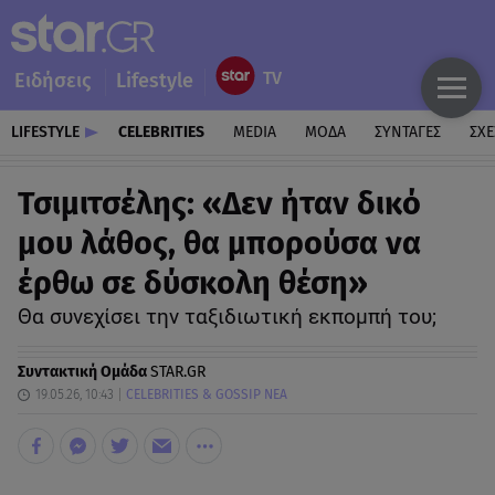
Ειδήσεις
Lifestyle
LIFESTYLE
CELEBRITIES
MEDIA
ΜΟΔΑ
ΣΥΝΤΑΓΕΣ
ΣΧΕ
Τσιμιτσέλης: «Δεν ήταν δικό
μου λάθος, θα μπορούσα να
έρθω σε δύσκολη θέση»
Θα συνεχίσει την ταξιδιωτική εκπομπή του;
Συντακτική Ομάδα
STAR.GR
19.05.26, 10:43
CELEBRITIES & GOSSIP ΝΕΑ