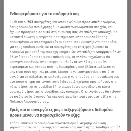
Ενδιαφερόμαστε για το απόρρητό σας
Εμείς και οι
603
συνεργάτες μας αποθηκεύουμε προσωπικά δεδομένα,
όπως δεδομένα περιήγησης ή μοναδικά αναγνωριστικά στοιχεία, και
έχουμε πρόσβαση σε αυτά στη συσκευή σας. Αν επιλέξετε Αποδοχή, θα
καταστεί δυνατή η ενεργοποίηση τεχνολογιών παρακολούθησης
προκειμένου να υποστηριχθούν οι σκοποί που εμφανίζονται παρακάτω,
για τους οποίους εμείς και οι συνεργάτες μας επεξεργαζόμαστε τα
δεδομένα με σκοπό την παροχή υπηρεσιών. Αν επιλέξετε Απόρριψη όλων
όλων ή αποσύρετε τη συγκατάθεσή σας, οι εν λόγω τεχνολογίες θα
απενεργοποιηθούν. Αν απενεργοποιηθούν οι ιχνηλάτες, ορισμένο
περιεχόμενο και κάποιες από τις διαφημίσεις που βλέπετε ενδέχεται να
μην είναι τόσο σχετικές με εσάς. Μπορείτε να επανεμφανίσετε αυτό το
μενού για να αλλάξετε τις επιλογές σας ή να αποσύρετε τη συναίνεσή σας
ανά πάσα στιγμή πατώντας τον σύνδεσμο Διαχείριση προτιμήσεων στο
κάτω μέρος της ιστοσελίδας [ή το αιωρούμενο εικονίδιο στο κάτω
αριστερό μέρος της ιστοσελίδας, εάν υπάρχει]. Οι επιλογές σας θα τεθούν
σε ισχύ στον Ιστότοπος. Για περισσότερες λεπτομέρειες ανατρέξτε στην
Πολιτική Απορρήτου μας.
Εμείς και οι συνεργάτες μας επεξεργαζόμαστε δεδομένα
προκειμένου να παρασχεθούν τα εξής:
Χρήση επακριβών δεδομένων γεωεντοπισμού. Ακριβής σάρωση
χαρακτηριστικών συσκευής για αναγνώριση ταυτότητας. Αποθήκευση ή/