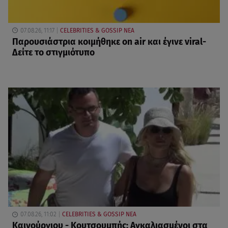
07.08.26, 11:17
CELEBRITIES & GOSSIP ΝΕΑ
Παρουσιάστρια κοιμήθηκε on air και έγινε viral-
Δείτε το στιγμιότυπο
07.08.26, 11:02
CELEBRITIES & GOSSIP ΝΕΑ
Καινούργιου - Κουτσουμπής: Αγκαλιασμένοι στα