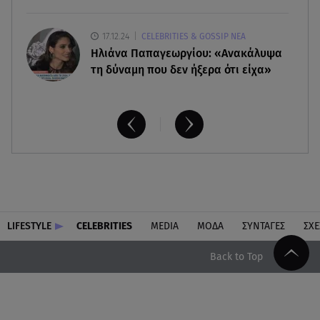
17.12.24
CELEBRITIES & GOSSIP ΝΕΑ
Ηλιάνα Παπαγεωργίου: «Ανακάλυψα
τη δύναμη που δεν ήξερα ότι είχα»
LIFESTYLE
CELEBRITIES
MEDIA
ΜΟΔΑ
ΣΥΝΤΑΓΕΣ
ΣΧΕ
Back to Top