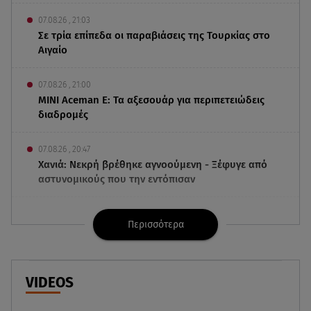
07.08.26 , 21:03
Σε τρία επίπεδα οι παραβιάσεις της Τουρκίας στο
Αιγαίο
07.08.26 , 21:00
MINI Aceman E: Τα αξεσουάρ για περιπετειώδεις
διαδρομές
07.08.26 , 20:47
Χανιά: Νεκρή βρέθηκε αγνοούμενη - Ξέφυγε από
αστυνομικούς που την εντόπισαν
07.08.26 , 20:18
Περισσότερα
Μυστράς: Κρίσιμος για το κατηγορητήριο ο
χρόνος θανάτου του 90χρονου
07.08.26 , 20:13
VIDEOS
Κυψέλη: Tι βρέθηκε στο διαμέρισμα της
38χρονης Λίζα