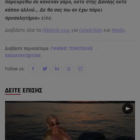
παρευρεθώ σε κανέναν γάμο, ούτε στης Δανάης ούτε
κάπου αλλού… Δε θα σας πω αν έχω πάρει
προσκλητήριο»
είπε.
Διαβάστε όλα τα
lifestyle νεα
, για
Celebrities
και
Media
.
|
Διαβάστε περισσότερα:
ΓΙΑΝΝΗΣ ΤΣΙΜΙΤΣΕΛΗΣ
BREAKFAST@STAR
Follow us:
ΔΕΙΤΕ ΕΠΙΣΗΣ