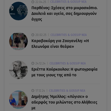
22.04.25
CELEBRITIES & GOSSIP ΝΕΑ
Παρθένος: Σχέσεις στο μικροσκόπιο.
07.08.26 , 19:15
Δουλειά και υγεία, σας δημιουργούν
Συντάξεις Σεπτεμβρίου: Πότε θα μπουν τα
άγχος
χρήματα στους λογαριασμούς
07.08.26 , 18:45
20.02.25
CELEBRITIES & GOSSIP ΝΕΑ
Φωτιά στο Στεφάνι Κορίνθου: Μήνυμα από το 112
Καραβοκύρη για Ζουγανέλη: «Η
- Σηκώθηκαν εναέρια μέσα
Ελεωνόρα είναι θεάρα»
07.08.26 , 18:34
Έξοδος Αυγούστου: Στο 100% η πληρότητα για
24.12.24
CELEBRITIES & GOSSIP ΝΕΑ
Κυκλάδες
Εριέττα Κούρκουλου: Η φωτογραφία
με τους γιους της από το
07.08.26 , 17:44
Παιδικοί σταθμοί: Πότε βγαίνουν τα προσωρινά
17.12.24
CELEBRITIES & GOSSIP ΝΕΑ
αποτελέσματα
Δημήτρης Ήμελλος: «Λύγισε» ο
αδερφός του μιλώντας στο Αλήθειες
με