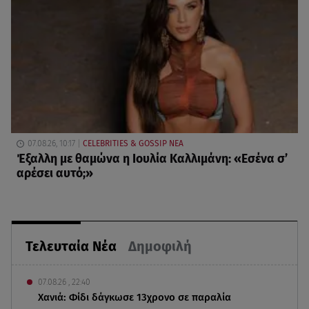
07.08.26, 10:17
CELEBRITIES & GOSSIP ΝΕΑ
Έξαλλη με θαμώνα η Ιουλία Καλλιμάνη: «Εσένα σ’
αρέσει αυτό;»
Τελευταία Νέα
Δημοφιλή
07.08.26 , 22:40
Χανιά: Φίδι δάγκωσε 13χρονο σε παραλία