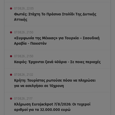
07.08.26 , 22:05
Φωτιές: Στάχτη Το Πράσινο Στολίδι Της Δυτικής
Αττικής
07.08.26 , 21:50
«Συμφωνία της Μέκκας» για Τουρκία – Σαουδική
Αραβία - Πακιστάν
07.08.26 , 21:50
Καιρός: Έρχονται ξανά 40άρια - Σε ποιες περιοχές
07.08.26 , 21:32
Κρήτη: Τουρίστας ρωτούσε πόσο να πληρώσει
για να ασελγήσει σε 10χρονη
07.08.26 , 21:17
Κλήρωση Eurojackpot 7/8/2026: Οι τυχεροί
αριθμοί για τα 32.000.000 ευρώ