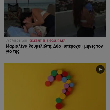
07.08.26, 12:51
CELEBRITIES & GOSSIP ΝΕΑ
Μαριαλένα Ρουμελιώτη: Δύο -υπέροχοι- μήνες τον
γιο της