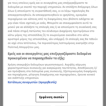
για τους οποίους εμείς και οι συνεργάτες μας επεξεργαζόμαστε τα
δεδομένα με σκοπό την παροχή υπηρεσιών. Αν επιλέξετε Απόρριψη όλων
όλων ή αποσύρετε τη συγκατάθεσή σας, οι εν λόγω τεχνολογίες θα
απενεργοποιηθούν. Αν απενεργοποιηθούν οι ιχνηλάτες, ορισμένο
περιεχόμενο και κάποιες από τις διαφημίσεις που βλέπετε ενδέχεται να
μην είναι τόσο σχετικές με εσάς. Μπορείτε να επανεμφανίσετε αυτό το
μενού για να αλλάξετε τις επιλογές σας ή να αποσύρετε τη συναίνεσή σας
ανά πάσα στιγμή πατώντας τον σύνδεσμο Διαχείριση προτιμήσεων στο
κάτω μέρος της ιστοσελίδας [ή το αιωρούμενο εικονίδιο στο κάτω
αριστερό μέρος της ιστοσελίδας, εάν υπάρχει]. Οι επιλογές σας θα τεθούν
σε ισχύ στον Ιστότοπος. Για περισσότερες λεπτομέρειες ανατρέξτε στην
Πολιτική Απορρήτου μας.
Εμείς και οι συνεργάτες μας επεξεργαζόμαστε δεδομένα
προκειμένου να παρασχεθούν τα εξής:
Χρήση επακριβών δεδομένων γεωεντοπισμού. Ακριβής σάρωση
χαρακτηριστικών συσκευής για αναγνώριση ταυτότητας. Αποθήκευση ή/
και πρόσβαση στα δεδομένα μιας συσκευής. Εξατομικευμένη διαφήμιση
και περιεχόμενο, μέτρηση διαφήμισης και περιεχομένου, έρευνα κοινού
και ανάπτυξη υπηρεσιών.
Κατάλογος συνεργατών (προμηθευτές)
Εμφάνιση σκοπών