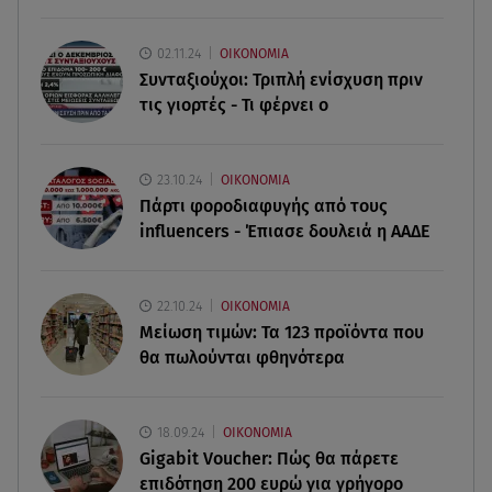
διακοπές τους στη Μύκονο
02.11.24
ΟΙΚΟΝΟΜΙΑ
06.08.26 , 09:13
Συνταξιούχοι: Τριπλή ενίσχυση πριν
Σάκης Ρουβάς: Άφησε τη σκηνή και φόρεσε
τις γιορτές - Τι φέρνει ο
στολή μελισσοκόμου στην Κύθνο
06.08.26 , 09:09
23.10.24
ΟΙΚΟΝΟΜΙΑ
Nissan Qashqai e-POWER: Ρεκόρ Guinness για
Πάρτι φοροδιαφυγής από τους
την αυτονομία του
influencers - Έπιασε δουλειά η ΑΑΔΕ
06.08.26 , 09:07
Λάμπρος Κωνσταντάρας: «Τα πρώτα μου
22.10.24
ΟΙΚΟΝΟΜΙΑ
γενέθλια που δεν θα με πάρεις τηλέφωνο»
Μείωση τιμών: Τα 123 προϊόντα που
θα πωλούνται φθηνότερα
18.09.24
ΟΙΚΟΝΟΜΙΑ
Gigabit Voucher: Πώς θα πάρετε
επιδότηση 200 ευρώ για γρήγορο