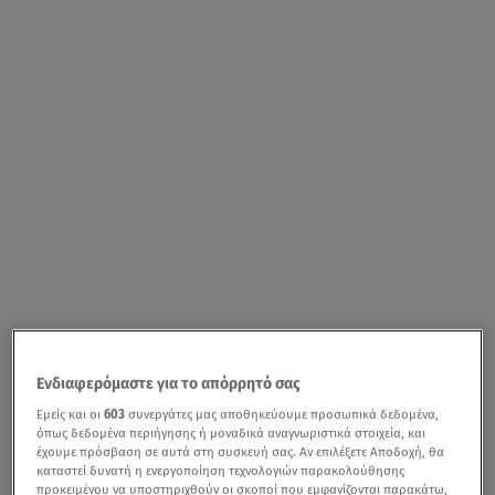
Ενδιαφερόμαστε για το απόρρητό σας
Εμείς και οι
603
συνεργάτες μας αποθηκεύουμε προσωπικά δεδομένα,
όπως δεδομένα περιήγησης ή μοναδικά αναγνωριστικά στοιχεία, και
έχουμε πρόσβαση σε αυτά στη συσκευή σας. Αν επιλέξετε Αποδοχή, θα
καταστεί δυνατή η ενεργοποίηση τεχνολογιών παρακολούθησης
προκειμένου να υποστηριχθούν οι σκοποί που εμφανίζονται παρακάτω,