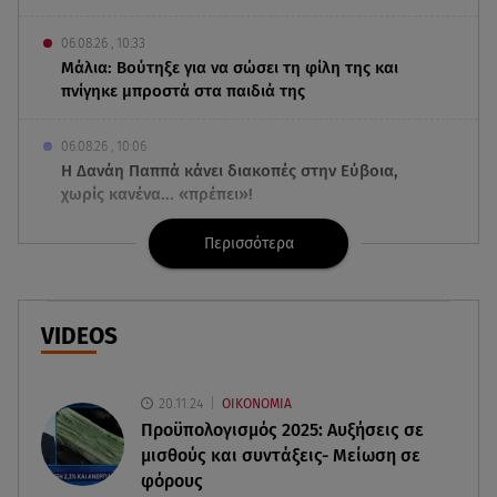
06.08.26 , 10:33
Μάλια: Βούτηξε για να σώσει τη φίλη της και
πνίγηκε μπροστά στα παιδιά της
06.08.26 , 10:06
Η Δανάη Παππά κάνει διακοπές στην Εύβοια,
χωρίς κανένα... «πρέπει»!
Περισσότερα
06.08.26 , 10:00
Eύκολη νηστίσιμη συνταγή για
γαριδομακαρονάδα με λευκή σάλτσα
VIDEOS
06.08.26 , 09:56
Η Ελένη Μενεγάκη στο Φισκάρδο! Το look και η
βεντάλια που δεν αποχωρίστηκε
20.11.24
ΟΙΚΟΝΟΜΙΑ
Προϋπολογισμός 2025: Αυξήσεις σε
μισθούς και συντάξεις- Μείωση σε
06.08.26 , 09:17
Λιάγκας - Αντωνά: Φωτογραφίες από τις glam
φόρους