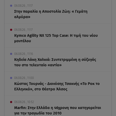
06.08.26 , 11:17
Στην παραλία η Αποστολία Ζώη: « Γεμάτη
αλμύρα»
06.08.26 , 11:17
Kymco Agility NX 125 Τοp Case: Η τιμή του νέου
μοντέλου
06.08.26 , 11:16
Κηδεία Λάκη Χαλκιά: Συντετριμμένη η σύζυγός
του στο τελευταίο «αντίο»
06.08.26 , 11:00
Κώστας Τουρνάς - Διονύσης Τσακνής «Το Ροκ το
Ελληνικό», στο Θέατρο Άλσος
06.08.26 , 10:52
Marfin: Στην Ελλάδα η 46χρονη που κατηγορείται
για την τραγωδία του 2010