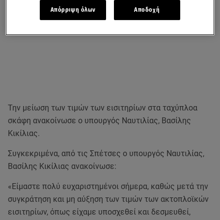
Απόρριψη όλων
Αποδοχή
Την μείωση των τιμών των εισιτηρίων στα ταχύπλοα
σκάφη ανακοίνωσε ο υπουργός Ναυτιλίας, Βασίλης
Κικίλιας.
Συγκεκριμένα, από τις Σπέτσες ο υπουργός Ναυτιλίας,
Βασίλης Κικίλιας ανακοίνωσε:
«Είμαστε πολύ ευχαριστημένοι σήμερα, καθώς μετά την
συγκράτηση και μη αύξηση των τιμών των ακτοπλοϊκών
εισιτηρίων, όπως είχαμε υποσχεθεί και δεσμευθεί,