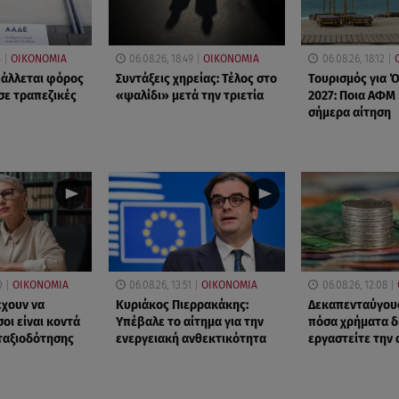
4
ΟΙΚΟΝΟΜΙΑ
06.08.26, 18:49
ΟΙΚΟΝΟΜΙΑ
06.08.26, 18:12
βάλλεται φόρος
Συντάξεις χηρείας: Τέλος στο
Τουρισμός για 
σε τραπεζικές
«ψαλίδι» μετά την τριετία
2027: Ποια ΑΦΜ
σήμερα αίτηση
0
ΟΙΚΟΝΟΜΙΑ
06.08.26, 13:51
ΟΙΚΟΝΟΜΙΑ
06.08.26, 12:08
έχουν να
Κυριάκος Πιερρακάκης:
Δεκαπενταύγουσ
οι είναι κοντά
Υπέβαλε το αίτημα για την
πόσα χρήματα δ
νταξιοδότησης
ενεργειακή ανθεκτικότητα
εργαστείτε την 