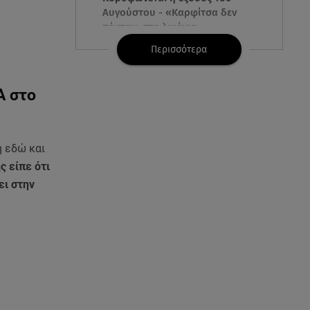
Αυγούστου - «Καρφίτσα δεν
πέφτει» στα λιμάνια
Περισσότερα
09.08.26 , 10:10
Ιωάννα Τούνη: «Έβγαλα όλο το
βράδυ στο νοσοκομείο» - Τι
Α στο
συνέβη;
09.08.26 , 10:00
η εδώ και
Σαλάτα ζυμαρικών: 20 ιδέες για
 είπε ότι
εύκολες και νόστιμες
ει στην
καλοκαιρινές συνταγές
09.08.26 , 09:49
Καιρός: Red Code σε Αττική και
άλλες 5 περιοχές
09.08.26 , 09:19
Πάρος 4χρονος: Στο