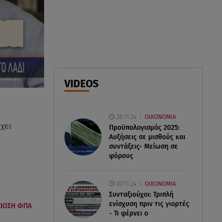
08.08.26 , 23:55
Αττική: Μπαράζ διαρρήξεων –
Λεία 70.000 ευρώ από μεζονέτα
08.08.26 , 23:30
Greek Mafia: Χειροπέδες σε
VIDEOS
«Πίτμπουλ» και «Μπουλντόγκ»
20.11.24
ΟΙΚΟΝΟΜΙΑ
χει
Προϋπολογισμός 2025:
Αυξήσεις σε μισθούς και
συντάξεις- Μείωση σε
φόρους
02.11.24
ΟΙΚΟΝΟΜΙΑ
Συνταξιούχοι: Τριπλή
ενίσχυση πριν τις γιορτές
ΙΩΣΗ ΦΠΑ
- Τι φέρνει ο