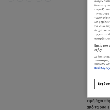
αναγνωριστι
δυνατή η ε
εμφανίζοντα
την παροχή 
τεχνολογίες
διαφημίσεις
για να αλλά
Διαχείριση 
της ιστοσελί
ανατρέξτε σ
Εμείς και
εξής:
Χρήση επακ
ταυτότητας.
περιεχόμενο
Κατάλογος 
Εμφάνισ
Η κυβέρνηση
τιμή έχει πά
από τα όσα 