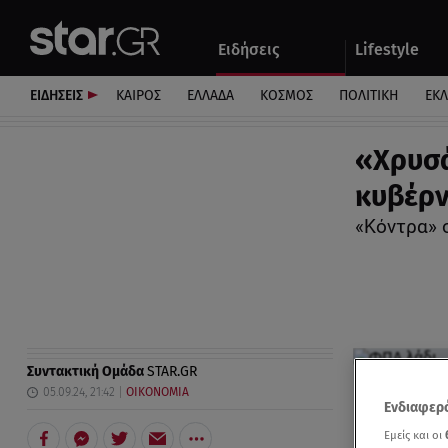
Αθλητικά
Quiz
Ειδήσεις
Lifestyle
Αυτοκίνητο
ΕΙΔΗΣΕΙΣ
ΚΑΙΡΟΣ
ΕΛΛΑΔΑ
ΚΟΣΜΟΣ
ΠΟΛΙΤΙΚΗ
ΕΚ
«Χρυσάφ
κυβέρν
«Κόντρα» 
Συντακτική Ομάδα
STAR.GR
05.09.24, 21:42
ΟΙΚΟΝΟΜΙΑ
Ενδιαφερό
Εμείς και οι