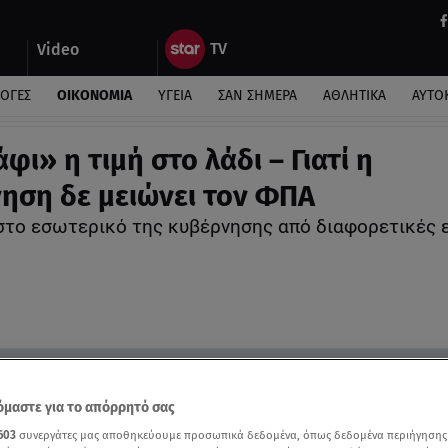
Video
ΛΟΓΕΣ
ΟΙΚΟΝΟΜΙΑ
ΥΓΕΙΑ
ΣΑΝ ΣΗΜΕΡΑ
ΑΘΛΗΤΙΚΑ
ΑΥΤΟ
ι» η τιμή στο λάδι – Γιατί η
ηση δε μειώνει τον ΦΠΑ
στο εσωτερικό της κυβέρνησης από διαφορετικές 
μαστε για το απόρρητό σας
603
συνεργάτες μας αποθηκεύουμε προσωπικά δεδομένα, όπως δεδομένα περιήγησης