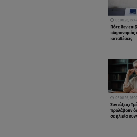
06.08.26, 19:4
Πότε δεν επι
κληρονομιάς 
καταθέσεις
06.08.26, 16:0
Συντάξεις: Τρ
προλάβουν όσ
σε ηλικία συ