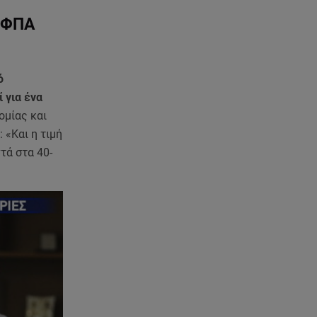
μικροσκόπιο τα μέτρα
ασφαλείας στο beach bar
ν ΦΠΑ
09.08.26 , 09:15
Opel Astra: Ο «αστραφτερός»
ό
απόγονος του Rekord C
 για ένα
ομίας και
09.08.26 , 09:03
 «Και η τιμή
Γουίτνεϊ Χιούστον: Οι
καταχρήσεις ο γάμος και η
τά στα 40-
κρυφή σχέση με τη βοηθό της
09.08.26 , 08:44
Σοβαρό τροχαίο στο Λαγονήσι:
Τραυματίες δύο αστυνομικοί
της ΔΙΑΣ
09.08.26 , 03:00
Εορτολόγιο: Ποιοι γιορτάζουν
στις 9 Αυγούστου