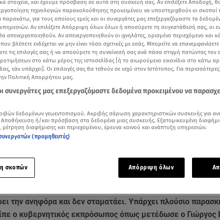
κά στοιχεία, και έχουμε πρόσβαση σε αυτά στη συσκευή σας. Αν επιλέξετε Αποδοχή, θ
νεργοποίηση τεχνολογιών παρακολούθησης προκειμένου να υποστηριχθούν οι σκοποί
ι παρακάτω, για τους οποίους εμείς και οι συνεργάτες μας επεξεργαζόμαστε τα δεδομέ
υπηρεσιών. Αν επιλέξετε Απόρριψη όλων όλων ή αποσύρετε τη συγκατάθεσή σας, οι ε
 θα απενεργοποιηθούν. Αν απενεργοποιηθούν οι ιχνηλάτες, ορισμένο περιεχόμενο και κά
 που βλέπετε ενδέχεται να μην είναι τόσο σχετικές με εσάς. Μπορείτε να επανεμφανίσετ
ξετε τις επιλογές σας ή να αποσύρετε τη συναίνεσή σας ανά πάσα στιγμή πατώντας τον
προτιμήσεων στο κάτω μέρος της ιστοσελίδας [ή το αιωρούμενο εικονίδιο στο κάτω α
δας, εάν υπάρχει]. Οι επιλογές σας θα τεθούν σε ισχύ στον Ιστότοπος. Για περισσότερε
την Πολιτική Απορρήτου μας.
 οι συνεργάτες μας επεξεργαζόμαστε δεδομένα προκειμένου να παρασχ
ριβών δεδομένων γεωεντοπισμού. Ακριβής σάρωση χαρακτηριστικών συσκευής για αν
 Αποθήκευση ή/και πρόσβαση στα δεδομένα μιας συσκευής. Εξατομικευμένη διαφήμι
, μέτρηση διαφήμισης και περιεχομένου, έρευνα κοινού και ανάπτυξη υπηρεσιών.
συνεργατών (προμηθευτές)
Δείτε περισσότερα άρθρα μας στα αποτελέσματα αναζήτησης
Add star.gr on Google
η σκοπών
Απόρριψη όλων
Απ
 σήμερα έκλεισε τα σενάρια για μείωση του ΦΠΑ στο
λάδι
, τ
ρει την ανηφόρα και δεν σταματάει. Υπάρχει πλούσιο παρασκ
είπε ο κυβερνητικός εκπρόσωπος όπως μετέδωσε ο Γιώργος 