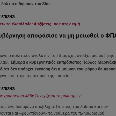
 δελτίο ειδήσεων του Star.
ι» το ελαιόλαδο: Αυξήσεις- σοκ στην τιμή
κυβέρνηση αποφάσισε να μη μειωθεί ο ΦΠ
νε ο πολιτικός αναλυτής του Star, έχει ανοίξει μια συζήτησ
 λάδι.
Σήμερα ο κυβερνητικός εκπρόσωπος Παύλος Μαρινάκης
, διότι δεν υπάρχει εγγύηση ότι η μείωση του φόρου θα περάσ
ινε και στην περίπτωση της Ισπανίας.
ς χρυσός» το λάδι: Συνεχίζεται το ράλι τιμών!
ως ένα δεδομένο πρόβλημα: Οι τιμές του λαδιού και δεν
ονται και «φουντώνουν» τα νούμερα του πληθωρισμού.