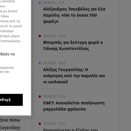
α καταστεί
09.08.26 , 11:12
 που
Αλέξανδρος Τσουβέλας για Εύα
να με σκοπό
Καρύδη: «Θα το έκανα 500
ν λόγω
φορές»
ποιες από τις
ε αυτό το μενού
 σύνδεσμο
ριστερό μέρος
09.08.26 , 10:46
ς λεπτομέρειες
Μπαμπάς για δεύτερη φορά ο
Γιάννης Κωνσταντέλιας
εθούν τα
09.08.26 , 10:43
αγνώριση
Αλέξης Γεωργούλης: Η
ση και
ανάρτηση από την παραλία και
οι κοιλιακοί!
09.08.26 , 10:33
οδοχή
ΕΦΕΤ: Ανακαλείται πασίγνωστη
μαρμελάδα φράουλα
ου οποίου η
ήνιο πίσω
09.08.26 , 10:13
Ευγενίδης
Κορυφώνεται η έξοδος του