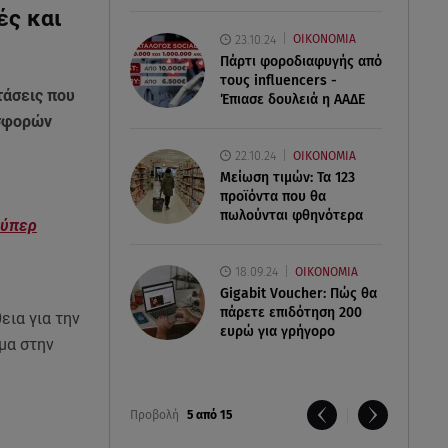
ές και
23.10.24
ΟΙΚΟΝΟΜΙΑ
Πάρτι φοροδιαφυγής από
τους influencers -
τάσεις που
Έπιασε δουλειά η ΑΑΔΕ
οσφορών
22.10.24
ΟΙΚΟΝΟΜΙΑ
Μείωση τιμών: Τα 123
προϊόντα που θα
πωλούνται φθηνότερα
ούπερ
18.09.24
ΟΙΚΟΝΟΜΙΑ
Gigabit Voucher: Πώς θα
πάρετε επιδότηση 200
ια για την
ευρώ για γρήγορο
μα στην
Προβολή
5 από 15