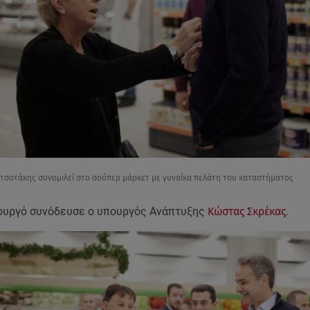
τσοτάκης συνομιλεί στο σούπερ μάρκετ με γυναίκα πελάτη του καταστήματος
υργό συνόδευσε ο υπουργός Ανάπτυξης
Κώστας Σκρέκας
.