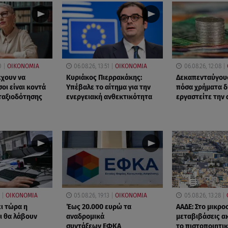
0
ΟΙΚΟΝΟΜΙΑ
06.08.26, 13:51
ΟΙΚΟΝΟΜΙΑ
06.08.26, 12:08
έχουν να
Κυριάκος Πιερρακάκης:
Δεκαπενταύγουσ
οι είναι κοντά
Υπέβαλε το αίτημα για την
πόσα χρήματα δ
νταξιοδότησης
ενεργειακή ανθεκτικότητα
εργαστείτε την 
ΟΙΚΟΝΟΜΙΑ
05.08.26, 19:13
ΟΙΚΟΝΟΜΙΑ
05.08.26, 13:28
ει τώρα η
Έως 20.000 ευρώ τα
ΑΑΔΕ: Στο μικρο
ι θα λάβουν
αναδρομικά
μεταβιβάσεις α
συντάξεων ΕΦΚΑ
το πιστοποιητι