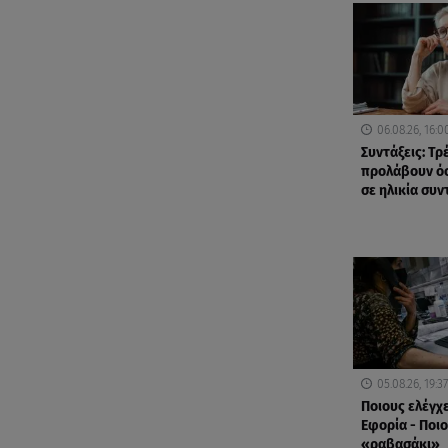
06.08.26, 16:0
Συντάξεις: Τρ
προλάβουν όσ
σε ηλικία συ
05.08.26, 19:37
Ποιους ελέγχ
Εφορία - Ποιο
«ραβασάκι»