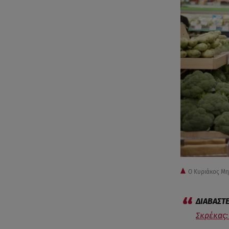
Ο Κυριάκος Μη
Σκρέκας: