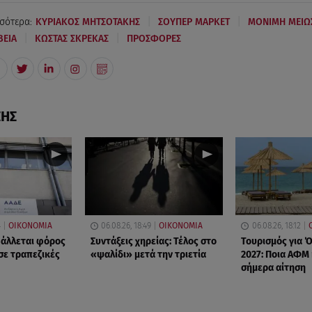
|
|
σότερα:
ΚΥΡΙΑΚΟΣ ΜΗΤΣΟΤΑΚΗΣ
ΣΟΥΠΕΡ ΜΑΡΚΕΤ
ΜΟΝΙΜΗ ΜΕΙΩ
|
|
ΒΕΙΑ
ΚΩΣΤΑΣ ΣΚΡΕΚΑΣ
ΠΡΟΣΦΟΡΕΣ
ΣΗΣ
4
ΟΙΚΟΝΟΜΙΑ
06.08.26, 18:49
ΟΙΚΟΝΟΜΙΑ
06.08.26, 18:12
βάλλεται φόρος
Συντάξεις χηρείας: Τέλος στο
Τουρισμός για 
σε τραπεζικές
«ψαλίδι» μετά την τριετία
2027: Ποια ΑΦΜ
σήμερα αίτηση