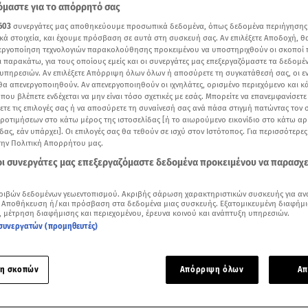
μαστε για το απόρρητό σας
603
συνεργάτες μας αποθηκεύουμε προσωπικά δεδομένα, όπως δεδομένα περιήγησης
κά στοιχεία, και έχουμε πρόσβαση σε αυτά στη συσκευή σας. Αν επιλέξετε Αποδοχή, θ
νεργοποίηση τεχνολογιών παρακολούθησης προκειμένου να υποστηριχθούν οι σκοποί
ι παρακάτω, για τους οποίους εμείς και οι συνεργάτες μας επεξεργαζόμαστε τα δεδομέ
υπηρεσιών. Αν επιλέξετε Απόρριψη όλων όλων ή αποσύρετε τη συγκατάθεσή σας, οι ε
 θα απενεργοποιηθούν. Αν απενεργοποιηθούν οι ιχνηλάτες, ορισμένο περιεχόμενο και κά
 που βλέπετε ενδέχεται να μην είναι τόσο σχετικές με εσάς. Μπορείτε να επανεμφανίσετ
ξετε τις επιλογές σας ή να αποσύρετε τη συναίνεσή σας ανά πάσα στιγμή πατώντας τον
προτιμήσεων στο κάτω μέρος της ιστοσελίδας [ή το αιωρούμενο εικονίδιο στο κάτω α
δας, εάν υπάρχει]. Οι επιλογές σας θα τεθούν σε ισχύ στον Ιστότοπος. Για περισσότερε
την Πολιτική Απορρήτου μας.
 οι συνεργάτες μας επεξεργαζόμαστε δεδομένα προκειμένου να παρασχ
Δείτε περισσότερα άρθρα μας στα αποτελέσματα αναζήτησης
ριβών δεδομένων γεωεντοπισμού. Ακριβής σάρωση χαρακτηριστικών συσκευής για αν
 Αποθήκευση ή/και πρόσβαση στα δεδομένα μιας συσκευής. Εξατομικευμένη διαφήμι
, μέτρηση διαφήμισης και περιεχομένου, έρευνα κοινού και ανάπτυξη υπηρεσιών.
Add star.gr on Google
συνεργατών (προμηθευτές)
ργός
Κυριάκος Μητσοτάκης
επισκέφθηκε το πρωί σούπερ μά
η σκοπών
Απόρριψη όλων
Απ
 Λεωφόρου Αθηνών.