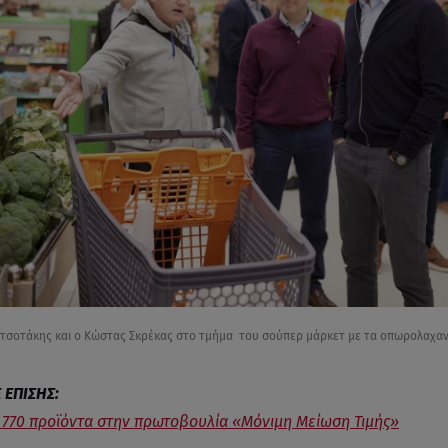
τσοτάκης και ο Κώστας Σκρέκας στο τμήμα του σούπερ μάρκετ με τα οπωρολαχαν
 770 προϊόντα στην πρωτοβουλία «Μόνιμη Μείωση Τιμής»