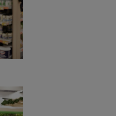
06.08.26 , 21:22
Ισραήλ - Κύπρος - Κρήτη: Το
μεγαλύτερο υποθαλάσσιο
καλώδιο στον κόσμο
06.08.26 , 21:07
Motor Oil: Δωρεά
πυροσβεστικών οχημάτων και
εξοπλισμού στον Άγιο Βασίλειο
06.08.26 , 20:49
Άκης Παυλόπουλος: Η τρυφερή
εξομολόγηση της συζύγου του,
Ελένης Φωτοπούλου
06.08.26 , 20:25
Πώς επικοινωνούν τα
ελικόπτερα στη φωτιά και ο
ρόλος του «συνδέσμου»