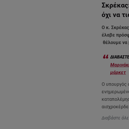
Σκρέκας:
όχι να τ
Ο κ. Σκρέκας
έλαβε πρόσφ
θέλουμε να 
Μαρινάκη
μάρκετ
Ο υπουργός 
ενημερωμένο
καταπολέμησ
αισχροκέρδε
Διαβάστε όλε