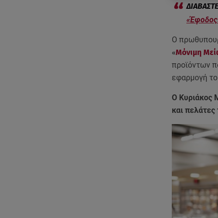
«Έφοδος
Ο πρωθυπου
«
Μόνιμη Μεί
προϊόντων πο
εφαρμογή το
Ο Κυριάκος 
και πελάτες