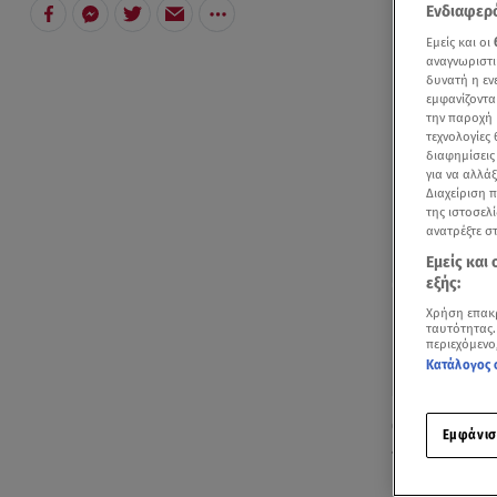
Ενδιαφερό
Εμείς και οι
αναγνωριστι
δυνατή η ε
εμφανίζοντα
την παροχή 
τεχνολογίες
διαφημίσεις
για να αλλά
Διαχείριση 
της ιστοσελί
ανατρέξτε σ
Εμείς και
εξής:
Χρήση επακ
ταυτότητας.
περιεχόμενο
Κατάλογος 
Ο πρωθυπου
Εμφάνισ
περιοχή της