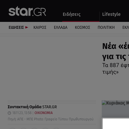
Αθλητικά
Quiz
Ειδήσεις
Lifestyle
Αυτοκίνητο
ΕΙΔΗΣΕΙΣ
ΚΑΙΡΟΣ
ΕΛΛΑΔΑ
ΚΟΣΜΟΣ
ΠΟΛΙΤΙΚΗ
ΕΚ
Νέα «έ
για τις
Τα 887 έφ
τιμής»
Συντακτική Ομάδα
STAR.GR
18.11.23, 13:58
ΟΙΚΟΝΟΜΙΑ
Πηγή: ΑΠΕ - ΜΠΕ Photo: Γραφείο Τύπου Πρωθυπουργού