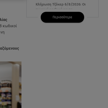
Κλήρωση Τζόκερ 6/8/2026: Οι
τυχεροί αριθμοί για τα
2.500.000 ευρώ
Περισσότερα
λίας
8 κωδικοί
06.08.26 , 22:02
Σύγκρουση τραμ στη Γερμανία:
ενη
25 τραυματίες, 7 σε σοβαρή
κατάσταση
γαζόμενους
06.08.26 , 21:59
Νέες τουρκικές προκλήσεις στο
Αιγαίο - Αερομαχία με ελληνικά
F-16
06.08.26 , 21:31
Τροχαίο για τον Mike - Η
ανακοίνωση του ράπερ στα
social media