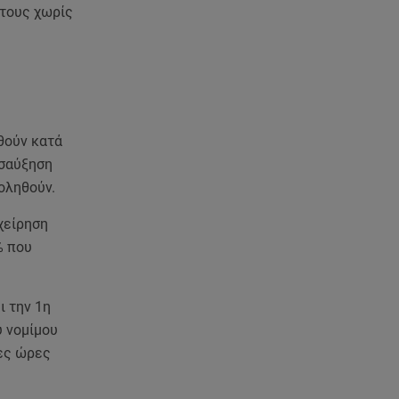
Χανιά: Νεκρή βρέθηκε
 τους χωρίς
αγνοούμενη - Ξέφυγε από
αστυνομικούς που την
εντόπισαν
07.08.26 , 20:18
Μυστράς: Κρίσιμος για το
θούν κατά
κατηγορητήριο ο χρόνος
οσαύξηση
θανάτου του 90χρονου
οληθούν.
07.08.26 , 20:13
ιχείρηση
Κυψέλη: Tι βρέθηκε στο
% που
διαμέρισμα της 38χρονης Λίζα
07.08.26 , 19:15
ι την 1η
Συντάξεις Σεπτεμβρίου: Πότε θα
υ νομίμου
μπουν τα χρήματα στους
σες ώρες
λογαριασμούς
07.08.26 , 18:45