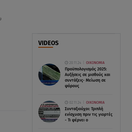
Φωτιά στο Στεφάνι Κορίνθου:
Μήνυμα από το 112 -
Σηκώθηκαν εναέρια μέσα
υ
07.08.26 , 18:34
Έξοδος Αυγούστου: Στο 100% η
VIDEOS
πληρότητα για Κυκλάδες
20.11.24
ΟΙΚΟΝΟΜΙΑ
Προϋπολογισμός 2025:
Αυξήσεις σε μισθούς και
συντάξεις- Μείωση σε
φόρους
02.11.24
ΟΙΚΟΝΟΜΙΑ
Συνταξιούχοι: Τριπλή
ενίσχυση πριν τις γιορτές
- Τι φέρνει ο