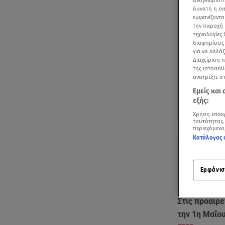
αναγνωριστι
δυνατή η ε
εμφανίζοντα
την παροχή 
τεχνολογίες
διαφημίσεις
για να αλλά
Διαχείριση 
της ιστοσελί
ανατρέξτε σ
Εμείς και
εξής:
Χρήση επακ
ταυτότητας.
Δείτε περισσ
περιεχόμενο
Πρόσθηκη star
Κατάλογος 
Εμφάνισ
Στις προαιρε
την 1η Μαΐο