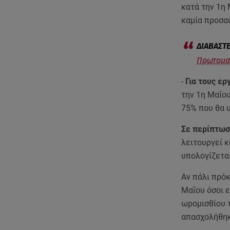
κατά την 1η 
καμία προσα
Πρωτομαγ
-
Για τους ε
την 1η Μαΐο
75% που θα 
Σε περίπτωση
λειτουργεί κ
υπολογίζετα
Αν πάλι πρόκ
Μαΐου όσοι 
ωρομισθίου 
απασχολήθηκ