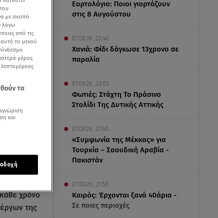
α καταστεί
Εορτολόγιο: Ποιοι γιορτάζουν
 που
στις 8 Αυγούστου
να με σκοπό
ν λόγω
ποιες από τις
07.08.26 , 22:40
ε αυτό το μενού
Χανιά: Φίδι δάγκωσε 13χρονο σε
 σύνδεσμο
ριστερό μέρος
παραλία
ς λεπτομέρειες
07.08.26 , 22:05
εθούν τα
Φωτιές: Στάχτη Το Πράσινο
Στολίδι Της Δυτικής Αττικής
αγνώριση
ση και
07.08.26 , 21:50
«Συμφωνία της Μέκκας» για
Τουρκία – Σαουδική Αραβία -
Πακιστάν
οδοχή
07.08.26 , 21:50
 κάθε χρόνο
Καιρός: Έρχονται ξανά 40άρια -
Σε ποιες περιοχές
νέργων της