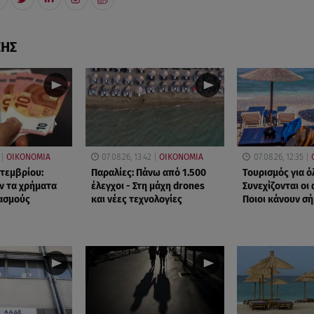
ΣΗΣ
ΟΙΚΟΝΟΜΙΑ
07.08.26, 13:42
ΟΙΚΟΝΟΜΙΑ
07.08.26, 12:35
πτεμβρίου:
Παραλίες: Πάνω από 1.500
Τουρισμός για ό
ν τα χρήματα
έλεγχοι - Στη μάχη drones
Συνεχίζονται οι 
ασμούς
και νέες τεχνολογίες
Ποιοι κάνουν σ