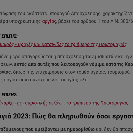
απόφαση του εκάστοτε υπουργού Απασχόλησης, χαρακτηρίζετ
μέρα υποχρεωτικής
αργίας
, βάσει του άρθρου 1 του Α.Ν. 380/6
 καιρός - Βροχές και καταιγίδες το τριήμερο της Πρωτομαγιάς
μένα μέρα απαγορεύεται η απασχόληση των μισθωτών και η λ
ήσεων,
εκτός από αυτές που λειτουργούν νόμιμα κατά τις Κυρ
ργίας,
όπως π.χ. επιχειρήσεις στον τομέα υγείας, τουρισμού,
, εργοστάσια συνεχούς λειτουργίας κλπ.
έναρξη της τουριστικής σεζόν.... το τριήμερο της Πρωτομαγιάς
γιά 2023: Πώς θα πληρωθούν όσοι εργασ
ργαζόμενους που αμείβονται με ημερομίσθιο
και δεν θα απασ