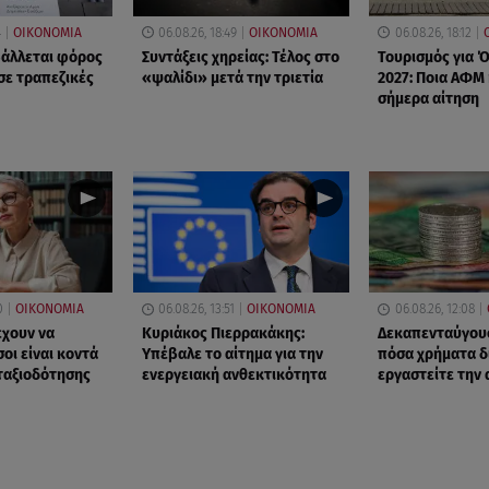
4
ΟΙΚΟΝΟΜΙΑ
06.08.26, 18:49
ΟΙΚΟΝΟΜΙΑ
06.08.26, 18:12
βάλλεται φόρος
Συντάξεις χηρείας: Τέλος στο
Τουρισμός για 
σε τραπεζικές
«ψαλίδι» μετά την τριετία
2027: Ποια ΑΦΜ
σήμερα αίτηση
0
ΟΙΚΟΝΟΜΙΑ
06.08.26, 13:51
ΟΙΚΟΝΟΜΙΑ
06.08.26, 12:08
έχουν να
Κυριάκος Πιερρακάκης:
Δεκαπενταύγουσ
οι είναι κοντά
Υπέβαλε το αίτημα για την
πόσα χρήματα δ
νταξιοδότησης
ενεργειακή ανθεκτικότητα
εργαστείτε την 