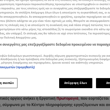
κά στοιχεία, και έχουμε πρόσβαση σε αυτά στη συσκευή σας. Αν επιλέξετε Αποδοχή, θ
νεργοποίηση τεχνολογιών παρακολούθησης προκειμένου να υποστηριχθούν οι σκοποί
ι παρακάτω, για τους οποίους εμείς και οι συνεργάτες μας επεξεργαζόμαστε τα δεδομέ
υπηρεσιών. Αν επιλέξετε Απόρριψη όλων όλων ή αποσύρετε τη συγκατάθεσή σας, οι ε
 θα απενεργοποιηθούν. Αν απενεργοποιηθούν οι ιχνηλάτες, ορισμένο περιεχόμενο και κά
 που βλέπετε ενδέχεται να μην είναι τόσο σχετικές με εσάς. Μπορείτε να επανεμφανίσετ
ξετε τις επιλογές σας ή να αποσύρετε τη συναίνεσή σας ανά πάσα στιγμή πατώντας τον
προτιμήσεων στο κάτω μέρος της ιστοσελίδας [ή το αιωρούμενο εικονίδιο στο κάτω α
δας, εάν υπάρχει]. Οι επιλογές σας θα τεθούν σε ισχύ στον Ιστότοπος. Για περισσότερε
την Πολιτική Απορρήτου μας.
 οι συνεργάτες μας επεξεργαζόμαστε δεδομένα προκειμένου να παρασχ
ριβών δεδομένων γεωεντοπισμού. Ακριβής σάρωση χαρακτηριστικών συσκευής για αν
 Αποθήκευση ή/και πρόσβαση στα δεδομένα μιας συσκευής. Εξατομικευμένη διαφήμι
ότερα άρθρα μας στην αναζήτηση σας
, μέτρηση διαφήμισης και περιεχομένου, έρευνα κοινού και ανάπτυξη υπηρεσιών.
.gr στις επιλογές σας
συνεργατών (προμηθευτές)
Δείτε περισσότερα άρθρα μας στα αποτελέσματα αναζήτησης
Add star.gr on Google
η σκοπών
Απόρριψη όλων
Απ
τικές αργίες ανήκει η Εργατική
Πρωτομαγιά
, που εορτάζεται
υ, σύμφωνα με το Κέντρο πληροφόρησης εργαζόμενων και α