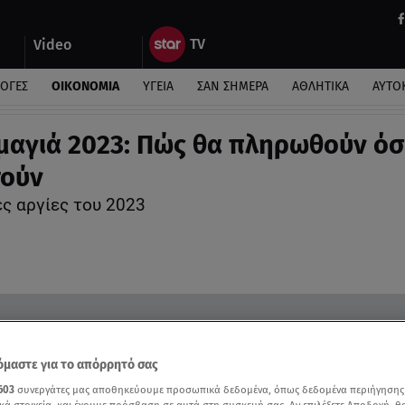
Video
ΛΟΓΕΣ
ΟΙΚΟΝΟΜΙΑ
ΥΓΕΙΑ
ΣΑΝ ΣΗΜΕΡΑ
ΑΘΛΗΤΙΚΑ
ΑΥΤΟ
αγιά 2023: Πώς θα πληρωθούν όσ
τούν
ες αργίες του 2023
μαστε για το απόρρητό σας
603
συνεργάτες μας αποθηκεύουμε προσωπικά δεδομένα, όπως δεδομένα περιήγησης