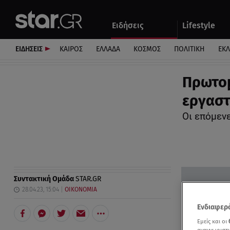
Αθλητικά
Quiz
Ειδήσεις
Lifestyle
Αυτοκίνητο
ΕΙΔΗΣΕΙΣ
ΚΑΙΡΟΣ
ΕΛΛΑΔΑ
ΚΟΣΜΟΣ
ΠΟΛΙΤΙΚΗ
ΕΚ
Πρωτομ
εργασ
Οι επόμεν
Συντακτική Ομάδα
STAR.GR
28.04.23, 15:04
ΟΙΚΟΝΟΜΙΑ
Ενδιαφερό
Εμείς και οι