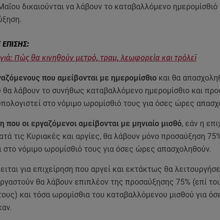
Μαΐου δικαιούνται να λάβουν το καταβαλλόμενο ημερομίσθιό
ύξηση.
ιά: Πώς θα κινηθούν μετρό, τραμ, λεωφορεία και τρόλεϊ
ργαζόμενους που αμείβονται με ημερομίσθιο
και θα απασχολη
υ θα λάβουν το συνήθως καταβαλλόμενο ημερομίσθιο και πρ
υπολογιστεί στο νόμιμο ωρομίσθιό τους για όσες ώρες απασχ
 που οι εργαζόμενοι αμείβονται με μηνιαίο μισθό
, εάν η επ
ατά τις Κυριακές και αργίες, θα λάβουν μόνο προσαύξηση 75
ι στο νόμιμο ωρομίσθιό τους για όσες ώρες απασχοληθούν.
ειται για επιχείρηση που αργεί και εκτάκτως θα λειτουργήσε
εργαστούν θα λάβουν επιπλέον της προσαύξησης 75% (επί το
τους) και τόσα ωρομίσθια του καταβαλλόμενου μισθού για ό
αν.