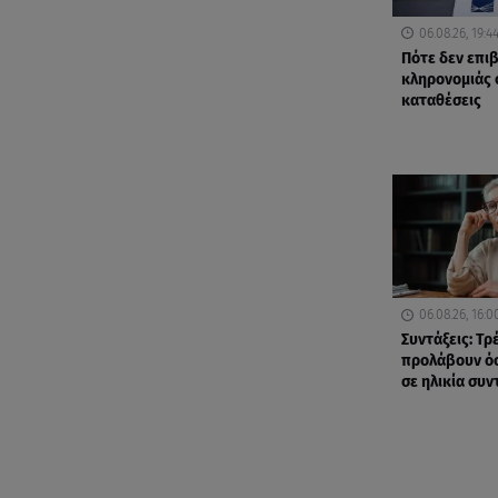
06.08.26, 19:4
Πότε δεν επι
κληρονομιάς 
καταθέσεις
06.08.26, 16:0
Συντάξεις: Τρ
προλάβουν όσ
σε ηλικία συ