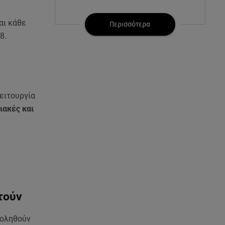
07.08.26 , 21:32
αι κάθε
Κρήτη: Τουρίστας ρωτούσε
Περισσότερα
πόσο να πληρώσει για να
8.
ασελγήσει σε 10χρονη
07.08.26 , 21:17
Κλήρωση Eurojackpot
7/8/2026: Οι τυχεροί αριθμοί για
ειτουργία
τα 32.000.000 ευρώ
ιακές και
07.08.26 , 21:03
Σε τρία επίπεδα οι παραβιάσεις
της Τουρκίας στο Αιγαίο
07.08.26 , 21:00
MINI Aceman E: Τα αξεσουάρ για
τούν
περιπετειώδεις διαδρομές
χοληθούν
07.08.26 , 20:47