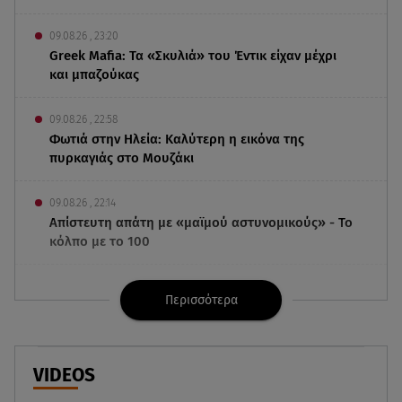
09.08.26 , 23:20
Greek Mafia: Τα «Σκυλιά» του Έντικ είχαν μέχρι
και μπαζούκας
09.08.26 , 22:58
Φωτιά στην Ηλεία: Καλύτερη η εικόνα της
πυρκαγιάς στο Μουζάκι
09.08.26 , 22:14
Απίστευτη απάτη με «μαϊμού αστυνομικούς» - Το
κόλπο με το 100
09.08.26 , 21:24
Περισσότερα
Πέθανε ο σπουδαίος ηθοποιός Νίκος
Καλογερόπουλος
09.08.26 , 21:11
VIDEOS
Μεγάλη φωτιά στο Μουζάκι Ηλείας - Επιχειρούν