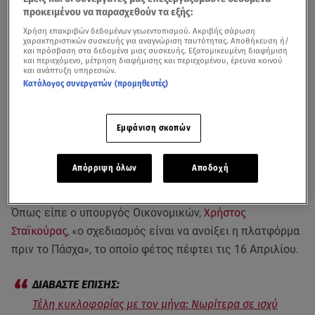
προκειμένου να παρασχεθούν τα εξής:
Χρήση επακριβών δεδομένων γεωεντοπισμού. Ακριβής σάρωση
χαρακτηριστικών συσκευής για αναγνώριση ταυτότητας. Αποθήκευση ή/
και πρόσβαση στα δεδομένα μιας συσκευής. Εξατομικευμένη διαφήμιση
και περιεχόμενο, μέτρηση διαφήμισης και περιεχομένου, έρευνα κοινού
και ανάπτυξη υπηρεσιών.
Κατάλογος συνεργατών (προμηθευτές)
Νωρίτερα από κάθε άλλη χρονιά, από τις αρχές
Εμφάνιση σκοπών
Απριλίου, αναμένεται να ανοίξει η πλατφόρμα της
ΑΑΔΕ
για την πληρωμή των
τελών κυκλοφορίας με τον
Απόρριψη όλων
Αποδοχή
μήνα
.
Όπως είπε ο υπουργός Οικονομικών,
Χρήστος
Σταϊκούρας
, «ο σχεδιασμός είναι να ανοίξει η πλατφόρμα
πριν το Πάσχα», το οποίο φέτος πέφτει τις 16 Απριλίου.
Τέλη κυκλοφορίας με τον μήνα: Νωρίτερα σε ισχύ