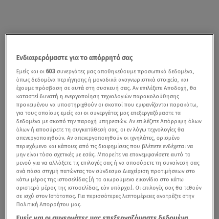
Ενδιαφερόμαστε για το απόρρητό σας
Εμείς και οι
603
συνεργάτες μας αποθηκεύουμε προσωπικά δεδομένα,
όπως δεδομένα περιήγησης ή μοναδικά αναγνωριστικά στοιχεία, και
έχουμε πρόσβαση σε αυτά στη συσκευή σας. Αν επιλέξετε Αποδοχή, θα
καταστεί δυνατή η ενεργοποίηση τεχνολογιών παρακολούθησης
προκειμένου να υποστηριχθούν οι σκοποί που εμφανίζονται παρακάτω,
για τους οποίους εμείς και οι συνεργάτες μας επεξεργαζόμαστε τα
δεδομένα με σκοπό την παροχή υπηρεσιών. Αν επιλέξετε Απόρριψη όλων
όλων ή αποσύρετε τη συγκατάθεσή σας, οι εν λόγω τεχνολογίες θα
απενεργοποιηθούν. Αν απενεργοποιηθούν οι ιχνηλάτες, ορισμένο
περιεχόμενο και κάποιες από τις διαφημίσεις που βλέπετε ενδέχεται να
μην είναι τόσο σχετικές με εσάς. Μπορείτε να επανεμφανίσετε αυτό το
μενού για να αλλάξετε τις επιλογές σας ή να αποσύρετε τη συναίνεσή σας
ανά πάσα στιγμή πατώντας τον σύνδεσμο Διαχείριση προτιμήσεων στο
κάτω μέρος της ιστοσελίδας [ή το αιωρούμενο εικονίδιο στο κάτω
αριστερό μέρος της ιστοσελίδας, εάν υπάρχει]. Οι επιλογές σας θα τεθούν
σε ισχύ στον Ιστότοπος. Για περισσότερες λεπτομέρειες ανατρέξτε στην
Πολιτική Απορρήτου μας.
Εμείς και οι συνεργάτες μας επεξεργαζόμαστε δεδομένα