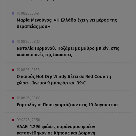
10.08.26 , 08:41
Μαρία Μενούνος: «Η Ελλάδα έχει γίνει μέρος της
θεραπείας μου»
10.08.26 , 08:33
Ναταλία Γερμανού: Ποζάρει με μαύρο μπικίνι στις
καλοκαιρινές της διακοπές
10.08.26 , 07:58
Ο καιρός Hot Dry Windy θέτει σε Red Code τη
χώρα - Άνεμοι 9 μποφόρ και 39◦C
10.08.26 , 03:00
Εορτολόγιο: Ποιοι γιορτάζουν στις 10 Αυγούστου
09.08.26 , 23:50
ΑΑΔΕ: 1.296 φιάλες παράνομου φρέον
κατασχέθηκαν σε Κήπους και Δοϊράνη