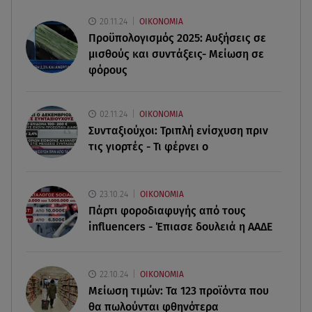
105 πυροσβέστες και 9 εναέρια
20.11.24
ΟΙΚΟΝΟΜΙΑ
Προϋπολογισμός 2025: Αυξήσεις σε
09.08.26 , 20:59
μισθούς και συντάξεις- Μείωση σε
Σκιάθος: 15χρονος καταγγέλλει 17χρονο για
βιασμό και εκβιασμό
φόρους
09.08.26 , 20:35
02.11.24
ΟΙΚΟΝΟΜΙΑ
Drone εξερράγη κοντά σε αγωγό φυσικού αερίου
Συνταξιούχοι: Τριπλή ενίσχυση πριν
στη Βουλγαρία
τις γιορτές - Τι φέρνει ο
09.08.26 , 20:29
«Ισλαμικό ΝΑΤΟ»: Τι σημαίνει η νέα συμμαχία για
23.10.24
ΟΙΚΟΝΟΜΙΑ
την Ελλάδα
Πάρτι φοροδιαφυγής από τους
influencers - Έπιασε δουλειά η ΑΑΔΕ
09.08.26 , 20:22
Χούθι: Η επίθεση με drone έθεσε σε συναγερμό
τη Σαουδική Αραβία
22.10.24
ΟΙΚΟΝΟΜΙΑ
Μείωση τιμών: Τα 123 προϊόντα που
θα πωλούνται φθηνότερα