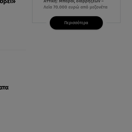
κόβει»
Αττική: Μπαράζ διαρρήξεων –
Λεία 70.000 ευρώ από μεζονέτα
08.08.26 , 23:30
Περισσότερα
Greek Mafia: Χειροπέδες σε
«Πίτμπουλ» και «Μπουλντόγκ»
08.08.26 , 23:00
Στενά του Ορμούζ: Στο Ιράν ο
έλεγχος της εισερχόμενης
ναυσιπλοΐας
08.08.26 , 22:45
ατα
Κρήτη: Τι απαντά η ΕΛ.ΑΣ. για το
βίντεο με τον μεθυσμένο
τουρίστα
08.08.26 , 22:33
Αλεξανδρούπολη: Ανασύρθηκε
χωρίς τις αισθήσεις του