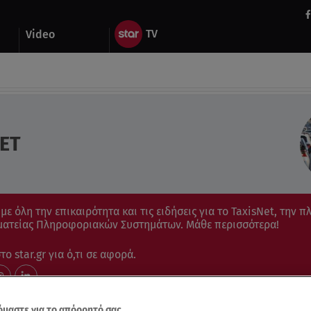
Video
ET
ε όλη την επικαιρότητα και τις ειδήσεις για το TaxisNet, την 
μματείας Πληροφοριακών Συστημάτων. Μάθε περισσότερα!
ο star.gr για ό,τι σε αφορά.
μαστε για το απόρρητό σας