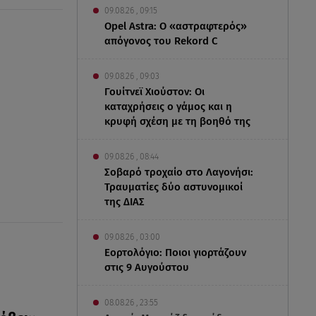
09.08.26 , 09:15
Opel Astra: Ο «αστραφτερός»
απόγονος του Rekord C
09.08.26 , 09:03
Γουίτνεϊ Χιούστον: Οι
καταχρήσεις ο γάμος και η
κρυφή σχέση με τη βοηθό της
09.08.26 , 08:44
Σοβαρό τροχαίο στο Λαγονήσι:
Τραυματίες δύο αστυνομικοί
της ΔΙΑΣ
09.08.26 , 03:00
Εορτολόγιο: Ποιοι γιορτάζουν
στις 9 Αυγούστου
08.08.26 , 23:55