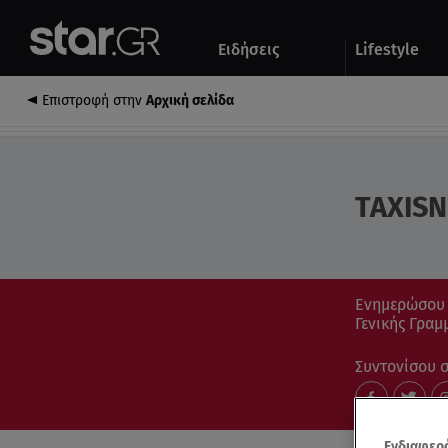
Αθλητικά
Quiz
Ειδήσεις
Lifestyle
Αυτοκίνητο
Επιστροφή στην
Αρχική σελίδα
TAXISN
Ενημερώσου μ
Γενικής Γρα
Συντονίσου στ
Ενδιαφερό