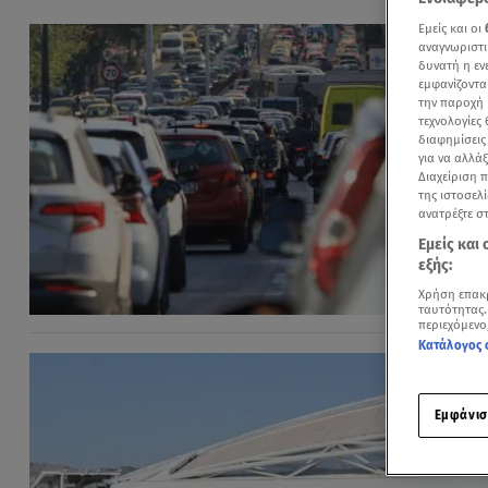
Εμείς και οι
αναγνωριστι
δυνατή η ε
εμφανίζοντα
την παροχή 
τεχνολογίες
διαφημίσεις
για να αλλά
Διαχείριση 
της ιστοσελί
ανατρέξτε σ
Εμείς και
εξής:
Χρήση επακ
ταυτότητας.
περιεχόμενο
Κατάλογος 
Εμφάνισ