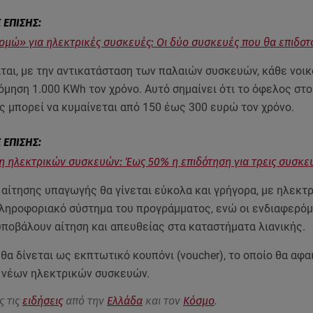
ομώ» για ηλεκτρικές συσκευές: Οι δύο συσκευές που θα επιδοτ
ται, με την αντικατάσταση των παλαιών συσκευών, κάθε νοικ
όμηση 1.000 KWh τον χρόνο. Αυτό σημαίνει ότι το όφελος στ
ς μπορεί να κυμαίνεται από 150 έως 300 ευρώ τον χρόνο.
 ηλεκτρικών συσκευών: Έως 50% η επιδότηση για τρεις συσκε
 αίτησης υπαγωγής θα γίνεται εύκολα και γρήγορα, με ηλεκτ
πληροφοριακό σύστημα του προγράμματος, ενώ οι ενδιαφερόμ
υποβάλουν αίτηση και απευθείας στα καταστήματα λιανικής.
θα δίνεται ως εκπτωτικό κουπόνι (voucher), το οποίο θα αφα
ν νέων ηλεκτρικών συσκευών.
ς τις
ειδήσεις
από την
Ελλάδα
και τον
Κόσμο
.