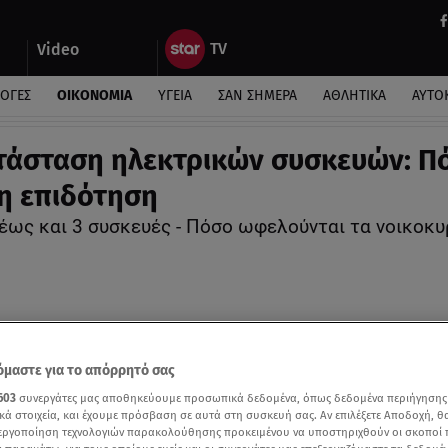
Video
ΛΟΓΕΣ
ΟΙΚΟΝΟΜΙΑ
ΥΓΕΙΑ
ΣΑΝ ΣΗΜΕΡΑ
ΑΘΛΗΤΙΚΑ
ΑΥΤΟ
τάσταση ηλεκτρικών συσκευών: Π
 η επιδότηση
έως και 3 συσκευές - Πόσο ωφελούνται τα νοικοκυ
μαστε για το απόρρητό σας
603
συνεργάτες μας αποθηκεύουμε προσωπικά δεδομένα, όπως δεδομένα περιήγησης
κά στοιχεία, και έχουμε πρόσβαση σε αυτά στη συσκευή σας. Αν επιλέξετε Αποδοχή, θ
νεργοποίηση τεχνολογιών παρακολούθησης προκειμένου να υποστηριχθούν οι σκοποί