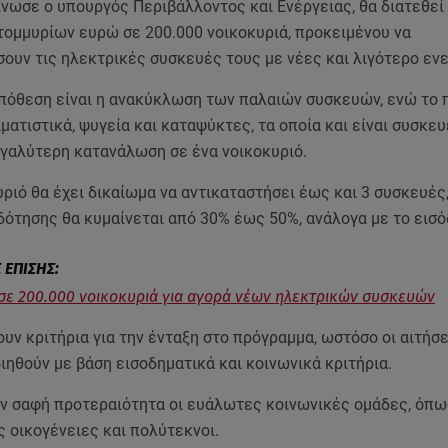
νωσε ο υπουργός Περιβάλλοντος και Ενέργειας, θα διατεθεί
τομμυρίων ευρώ σε 200.000 νοικοκυριά, προκειμένου να
σουν τις ηλεκτρικές συσκευές τους με νέες και λιγότερο εν
πόθεση είναι η ανακύκλωση των παλαιών συσκευών, ενώ το
ματιστικά, ψυγεία και καταψύκτες, τα οποία και είναι συσκε
εγαλύτερη κατανάλωση σε ένα νοικοκυριό.
ριό θα έχει δικαίωμα να αντικαταστήσει έως και 3 συσκευές
δότησης θα κυμαίνεται από 30% έως 50%, ανάλογα με το εισό
σε 200.000 νοικοκυριά για αγορά νέων ηλεκτρικών συσκευών
υν κριτήρια για την ένταξη στο πρόγραμμα, ωστόσο οι αιτήσε
ηθούν με βάση εισοδηματικά και κοινωνικά κριτήρια.
ουν σαφή προτεραιότητα οι ευάλωτες κοινωνικές ομάδες, όπω
 οικογένειες και πολύτεκνοι.