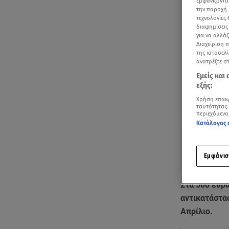
εμφανίζοντα
την παροχή 
τεχνολογίες
διαφημίσεις
για να αλλά
Διαχείριση 
της ιστοσελί
ανατρέξτε σ
Εμείς και
εξής:
Χρήση επακ
ταυτότητας.
περιεχόμενο
Κατάλογος 
Εμφάνισ
Στα 500 ευρώ
αντικατάστ
Απρίλιο.