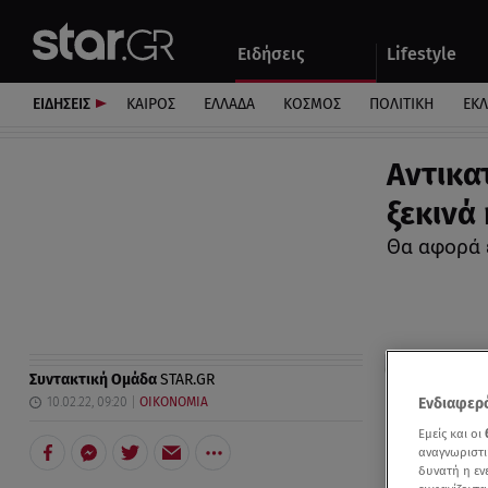
Αθλητικά
Quiz
Ειδήσεις
Lifestyle
Αυτοκίνητο
ΕΙΔΗΣΕΙΣ
ΚΑΙΡΟΣ
ΕΛΛΑΔΑ
ΚΟΣΜΟΣ
ΠΟΛΙΤΙΚΗ
ΕΚ
Αντικα
ξεκινά
Θα αφορά 
Συντακτική Ομάδα
STAR.GR
10.02.22, 09:20
ΟΙΚΟΝΟΜΙΑ
Ενδιαφερό
Εμείς και οι
αναγνωριστι
δυνατή η ε