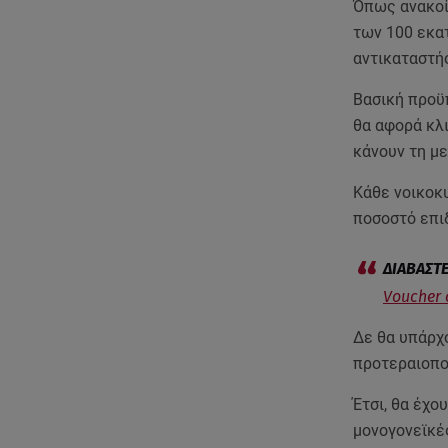
Όπως ανακοί
των 100 εκα
αντικαταστή
Βασική προϋ
θα αφορά κλι
κάνουν τη μ
Κάθε νοικοκυ
ποσοστό επι
Voucher 
Δε θα υπάρχο
προτεραιοποι
Έτσι, θα έχ
μονογονεϊκές