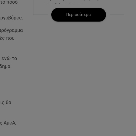
 το ποσό
στις 8 Αυγούστου
Περισσότερα
εργοβόρες.
07.08.26 , 22:40
Χανιά: Φίδι δάγκωσε 13χρονο σε
 πρόγραμμα
παραλία
υές που
07.08.26 , 22:05
Φωτιές: Στάχτη Το Πράσινο
, ενώ το
Στολίδι Της Δυτικής Αττικής
δημα.
07.08.26 , 21:50
«Συμφωνία της Μέκκας» για
Τουρκία – Σαουδική Αραβία -
Πακιστάν
ις θα
07.08.26 , 21:50
Καιρός: Έρχονται ξανά 40άρια -
ς ΑμεΑ,
Σε ποιες περιοχές