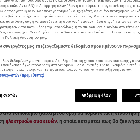
ι παρακάτω, για τους οποίους εμείς και οι συνεργάτες μας επεξεργαζόμαστε τα δεδομέ
υπηρεσιών. Αν επιλέξετε Απόρριψη όλων όλων ή αποσύρετε τη συγκατάθεσή σας, οι ε
 θα απενεργοποιηθούν. Αν απενεργοποιηθούν οι ιχνηλάτες, ορισμένο περιεχόμενο και κά
 που βλέπετε ενδέχεται να μην είναι τόσο σχετικές με εσάς. Μπορείτε να επανεμφανίσετ
ξετε τις επιλογές σας ή να αποσύρετε τη συναίνεσή σας ανά πάσα στιγμή πατώντας τον
προτιμήσεων στο κάτω μέρος της ιστοσελίδας [ή το αιωρούμενο εικονίδιο στο κάτω α
δας, εάν υπάρχει]. Οι επιλογές σας θα τεθούν σε ισχύ στον Ιστότοπος. Για περισσότερε
την Πολιτική Απορρήτου μας.
 οι συνεργάτες μας επεξεργαζόμαστε δεδομένα προκειμένου να παρασχ
ριβών δεδομένων γεωεντοπισμού. Ακριβής σάρωση χαρακτηριστικών συσκευής για αν
 Αποθήκευση ή/και πρόσβαση στα δεδομένα μιας συσκευής. Εξατομικευμένη διαφήμι
, μέτρηση διαφήμισης και περιεχομένου, έρευνα κοινού και ανάπτυξη υπηρεσιών.
συνεργατών (προμηθευτές)
Δείτε περισσότερα άρθρα μας στα αποτελέσματα αναζήτησης
Add star.gr on Google
η σκοπών
Απόρριψη όλων
Απ
 ανά νοικοκυριό (κατά μέσο όρο) θα κυμαίνεται η επιδότηση 
αση
ηλεκτρικών συσκευών
, η οποία εκτιμάται πως θα ξεκινήσε