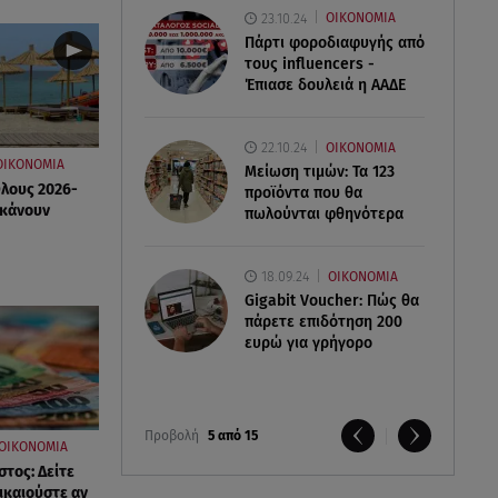
23.10.24
ΟΙΚΟΝΟΜΙΑ
Πάρτι φοροδιαφυγής από
τους influencers -
Έπιασε δουλειά η ΑΑΔΕ
22.10.24
ΟΙΚΟΝΟΜΙΑ
ΟΙΚΟΝΟΜΙΑ
Μείωση τιμών: Τα 123
Όλους 2026-
προϊόντα που θα
 κάνουν
πωλούνται φθηνότερα
18.09.24
ΟΙΚΟΝΟΜΙΑ
Gigabit Voucher: Πώς θα
πάρετε επιδότηση 200
ευρώ για γρήγορο
Προβολή
5 από 15
ΟΙΚΟΝΟΜΙΑ
τος: Δείτε
ικαιούστε αν