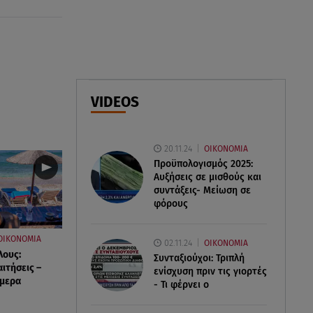
αγνοούμενη - Ξέφυγε από
αστυνομικούς που την
εντόπισαν
07.08.26 , 20:18
Μυστράς: Κρίσιμος για το
VIDEOS
κατηγορητήριο ο χρόνος
θανάτου του 90χρονου
20.11.24
ΟΙΚΟΝΟΜΙΑ
Προϋπολογισμός 2025:
Αυξήσεις σε μισθούς και
συντάξεις- Μείωση σε
φόρους
ΟΙΚΟΝΟΜΙΑ
02.11.24
ΟΙΚΟΝΟΜΙΑ
λους:
Συνταξιούχοι: Τριπλή
αιτήσεις –
ενίσχυση πριν τις γιορτές
ήμερα
- Τι φέρνει ο