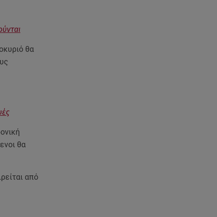
07.08.26 , 21:32
Κρήτη: Τουρίστας ρωτούσε
πόσο να πληρώσει για να
ούνται
ασελγήσει σε 10χρονη
οκυριό θα
07.08.26 , 21:17
ους
Κλήρωση Eurojackpot
7/8/2026: Οι τυχεροί αριθμοί για
τα 32.000.000 ευρώ
υές
07.08.26 , 21:03
Σε τρία επίπεδα οι παραβιάσεις
ρονική
της Τουρκίας στο Αιγαίο
ενοι θα
07.08.26 , 21:00
MINI Aceman E: Τα αξεσουάρ για
ιρείται από
περιπετειώδεις διαδρομές
07.08.26 , 20:47
Χανιά: Νεκρή βρέθηκε