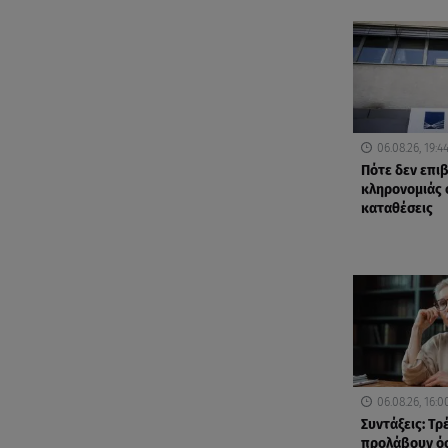
06.08.26, 19:4
Πότε δεν επι
κληρονομιάς 
καταθέσεις
06.08.26, 16:0
Συντάξεις: Τρ
προλάβουν όσ