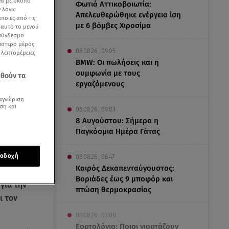
να με σκοπό
Φωτιά Αττικοβοιωτία:
ν λόγω
Απελευθερώθηκε ενέργεια ίση
ποιες από τις
με 6 βόμβες Χιροσίμα
ε αυτό το μενού
 σύνδεσμο
ριστερό μέρος
08.08.26 , 09:05
ς λεπτομέρειες
BMW: Οι πωλήσεις και η
συμφωνία με τους
εθούν τα
εργαζόμενους
αγνώριση
ση και
08.08.26 , 09:03
8 Αυγούστου: Σήμερα η
Παγκόσμια Ημέρα Γάτας
οδοχή
08.08.26 , 08:47
Καιρός Δεκαπενταύγουστος:
Βοριάδες έως 9 μποφόρ και
για την
πτώση θερμοκρασίας
ι τον
08.08.26 , 03:00
Εορτολόγιο: Ποιοι γιορτάζουν