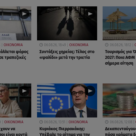
4
ΟΙΚΟΝΟΜΙΑ
06.08.26, 18:49
ΟΙΚΟΝΟΜΙΑ
06.08.26, 18:12
βάλλεται φόρος
Συντάξεις χηρείας: Τέλος στο
Τουρισμός για 
σε τραπεζικές
«ψαλίδι» μετά την τριετία
2027: Ποια ΑΦΜ
σήμερα αίτηση
0
ΟΙΚΟΝΟΜΙΑ
06.08.26, 13:51
ΟΙΚΟΝΟΜΙΑ
06.08.26, 12:08
έχουν να
Κυριάκος Πιερρακάκης:
Δεκαπενταύγουσ
οι είναι κοντά
Υπέβαλε το αίτημα για την
πόσα χρήματα δ