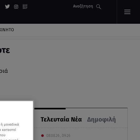
Αναζήτηση
ΚΙΝΗΤΟ
ότε
ριά
Τελευταία Νέα
Δημοφιλή
 ή μοναδικά
α καταστεί
 που
08.08.26 , 09:26