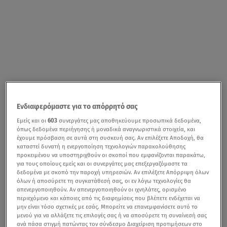
Ενδιαφερόμαστε για το απόρρητό σας
Εμείς και οι
603
συνεργάτες μας αποθηκεύουμε προσωπικά δεδομένα,
όπως δεδομένα περιήγησης ή μοναδικά αναγνωριστικά στοιχεία, και
έχουμε πρόσβαση σε αυτά στη συσκευή σας. Αν επιλέξετε Αποδοχή, θα
καταστεί δυνατή η ενεργοποίηση τεχνολογιών παρακολούθησης
προκειμένου να υποστηριχθούν οι σκοποί που εμφανίζονται παρακάτω,
για τους οποίους εμείς και οι συνεργάτες μας επεξεργαζόμαστε τα
δεδομένα με σκοπό την παροχή υπηρεσιών. Αν επιλέξετε Απόρριψη όλων
όλων ή αποσύρετε τη συγκατάθεσή σας, οι εν λόγω τεχνολογίες θα
απενεργοποιηθούν. Αν απενεργοποιηθούν οι ιχνηλάτες, ορισμένο
περιεχόμενο και κάποιες από τις διαφημίσεις που βλέπετε ενδέχεται να
μην είναι τόσο σχετικές με εσάς. Μπορείτε να επανεμφανίσετε αυτό το
μενού για να αλλάξετε τις επιλογές σας ή να αποσύρετε τη συναίνεσή σας
ανά πάσα στιγμή πατώντας τον σύνδεσμο Διαχείριση προτιμήσεων στο