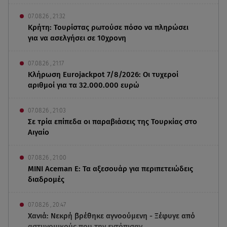
07.08.26 , 21:32
Κρήτη: Τουρίστας ρωτούσε πόσο να πληρώσει
για να ασελγήσει σε 10χρονη
07.08.26 , 21:17
Κλήρωση Eurojackpot 7/8/2026: Οι τυχεροί
αριθμοί για τα 32.000.000 ευρώ
07.08.26 , 21:03
Σε τρία επίπεδα οι παραβιάσεις της Τουρκίας στο
Αιγαίο
07.08.26 , 21:00
MINI Aceman E: Τα αξεσουάρ για περιπετειώδεις
διαδρομές
07.08.26 , 20:47
Χανιά: Νεκρή βρέθηκε αγνοούμενη - Ξέφυγε από
αστυνομικούς που την εντόπισαν