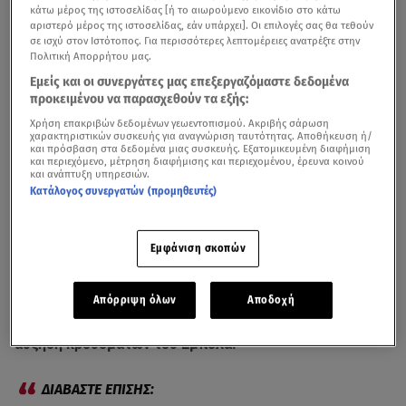
κάτω μέρος της ιστοσελίδας [ή το αιωρούμενο εικονίδιο στο κάτω
αριστερό μέρος της ιστοσελίδας, εάν υπάρχει]. Οι επιλογές σας θα τεθούν
σε ισχύ στον Ιστότοπος. Για περισσότερες λεπτομέρειες ανατρέξτε στην
Πολιτική Απορρήτου μας.
Εμείς και οι συνεργάτες μας επεξεργαζόμαστε δεδομένα
προκειμένου να παρασχεθούν τα εξής:
Χρήση επακριβών δεδομένων γεωεντοπισμού. Ακριβής σάρωση
χαρακτηριστικών συσκευής για αναγνώριση ταυτότητας. Αποθήκευση ή/
και πρόσβαση στα δεδομένα μιας συσκευής. Εξατομικευμένη διαφήμιση
και περιεχόμενο, μέτρηση διαφήμισης και περιεχομένου, έρευνα κοινού
και ανάπτυξη υπηρεσιών.
Κατάλογος συνεργατών (προμηθευτές)
Συναγερμός σήμανε σε
πτήση
της
Air France
με
Εμφάνιση σκοπών
προορισμό τις
ΗΠΑ
, όταν οι αμερικανικές αρχές
απαγόρευσαν την είσοδο στον εναέριο χώρο της χώρας,
Απόρριψη όλων
Αποδοχή
λόγω επιβάτη που από περιοχή όπου εμφανίζεται
αύξηση κρουσμάτων του Έμπολα.