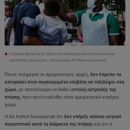
Ο Έμπολα βρίσκεται σε έξαρση στη Λαϊκή Δημοκρατία του Κονγκό με
εκατοντάδες κρούσματα / Φωτογραφία AP (Moses Sawasawa)
Όπως ανέφεραν οι αμερικανικές αρχές,
δεν έπρεπε να
επιτραπεί στον συγκεκριμένο επιβάτη να ταξιδέψει στη
χώρα,
με αποτέλεσμα να δοθεί
εντολή εκτροπής της
πτήσης,
πριν αυτή εισέλθει στον αμερικανικό εναέριο
χώρο.
Η
Air France
διευκρίνισε ότι
δεν υπήρξε κάποιο ιατρικό
περιστατικό κατά τη διάρκεια της πτήσης
και ότι η