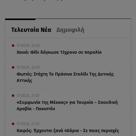
Τελευταία Νέα
Δημοφιλή
07.08.26 , 22:40
Χανιά: Φίδι δάγκωσε 13χρονο σε παραλία
07.08.26 , 22:05
Φωτιές: Στάχτη Το Πράσινο Στολίδι Της Δυτικής
Αττικής
07.08.26 , 21:50
«Συμφωνία της Μέκκας» για Τουρκία – Σαουδική
Αραβία - Πακιστάν
07.08.26 , 21:50
Καιρός: Έρχονται ξανά 40άρια - Σε ποιες περιοχές