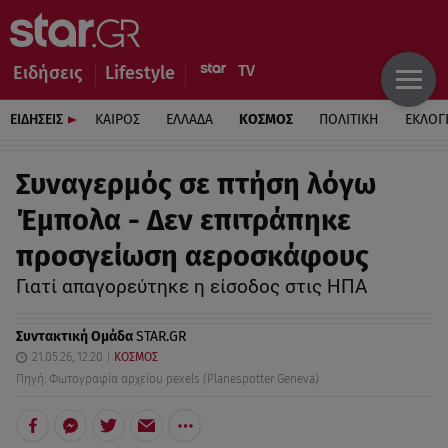
Ειδήσεις
Lifestyle
ΕΙΔΗΣΕΙΣ
ΚΑΙΡΟΣ
ΕΛΛΑΔΑ
ΚΟΣΜΟΣ
ΠΟΛΙΤΙΚΗ
ΕΚΛΟΓ
Συναγερμός σε πτήση λόγω
Έμπολα - Δεν επιτράπηκε
προσγείωση αεροσκάφους
Γιατί απαγορεύτηκε η είσοδος στις ΗΠΑ
Συντακτική Ομάδα
STAR.GR
21.05.26, 12:20
ΚΟΣΜΟΣ
Πηγή: Φωτογραφία αρχείου pexels (Planespotter Geneva)