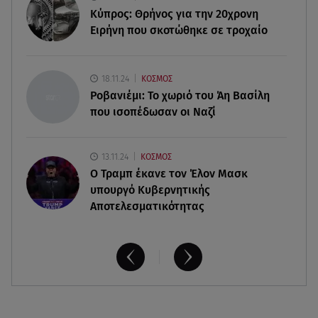
Κυκλάδες
Κύπρος: Θρήνος για την 20χρονη
Ειρήνη που σκοτώθηκε σε τροχαίο
07.08.26 , 17:44
Παιδικοί σταθμοί: Πότε βγαίνουν τα προσωρινά
αποτελέσματα
18.11.24
ΚΟΣΜΟΣ
Ροβανιέμι: Το χωριό του Άη Βασίλη
που ισοπέδωσαν οι Ναζί
13.11.24
ΚΟΣΜΟΣ
O Τραμπ έκανε τον Έλον Μασκ
υπουργό Κυβερνητικής
Αποτελεσματικότητας