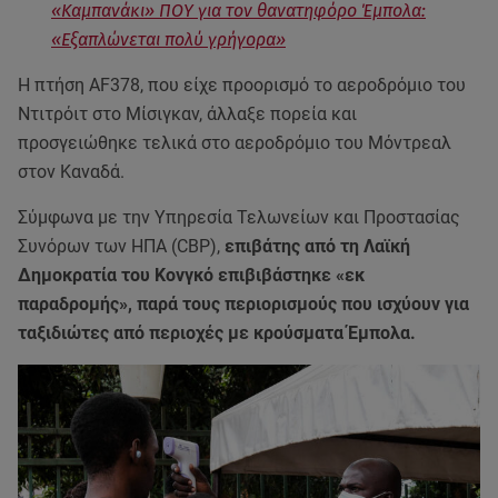
«Καμπανάκι» ΠΟΥ για τον θανατηφόρο Έμπολα:
«Εξαπλώνεται πολύ γρήγορα»
Η πτήση AF378, που είχε προορισμό το αεροδρόμιο του
Ντιτρόιτ στο Μίσιγκαν, άλλαξε πορεία και
προσγειώθηκε τελικά στο αεροδρόμιο του Μόντρεαλ
στον Καναδά.
Σύμφωνα με την Υπηρεσία Τελωνείων και Προστασίας
Συνόρων των ΗΠΑ (CBP),
επιβάτης από τη Λαϊκή
Δημοκρατία του Κονγκό επιβιβάστηκε «εκ
παραδρομής», παρά τους περιορισμούς που ισχύουν για
ταξιδιώτες από περιοχές με κρούσματα Έμπολα.