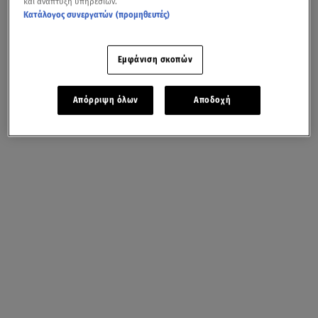
και ανάπτυξη υπηρεσιών.
Κατάλογος συνεργατών (προμηθευτές)
Εμφάνιση σκοπών
Απόρριψη όλων
Αποδοχή