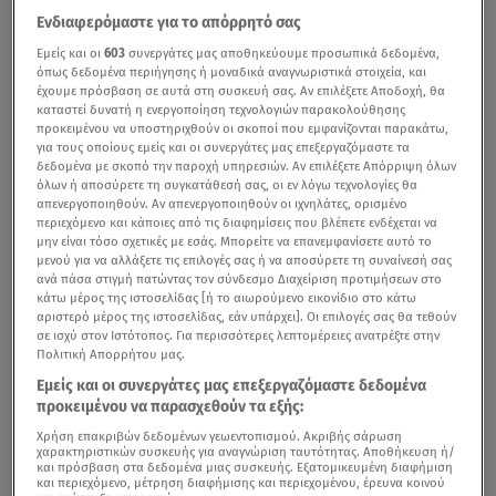
Ενδιαφερόμαστε για το απόρρητό σας
Εμείς και οι
603
συνεργάτες μας αποθηκεύουμε προσωπικά δεδομένα,
όπως δεδομένα περιήγησης ή μοναδικά αναγνωριστικά στοιχεία, και
έχουμε πρόσβαση σε αυτά στη συσκευή σας. Αν επιλέξετε Αποδοχή, θα
καταστεί δυνατή η ενεργοποίηση τεχνολογιών παρακολούθησης
προκειμένου να υποστηριχθούν οι σκοποί που εμφανίζονται παρακάτω,
για τους οποίους εμείς και οι συνεργάτες μας επεξεργαζόμαστε τα
δεδομένα με σκοπό την παροχή υπηρεσιών. Αν επιλέξετε Απόρριψη όλων
όλων ή αποσύρετε τη συγκατάθεσή σας, οι εν λόγω τεχνολογίες θα
απενεργοποιηθούν. Αν απενεργοποιηθούν οι ιχνηλάτες, ορισμένο
περιεχόμενο και κάποιες από τις διαφημίσεις που βλέπετε ενδέχεται να
μην είναι τόσο σχετικές με εσάς. Μπορείτε να επανεμφανίσετε αυτό το
μενού για να αλλάξετε τις επιλογές σας ή να αποσύρετε τη συναίνεσή σας
ανά πάσα στιγμή πατώντας τον σύνδεσμο Διαχείριση προτιμήσεων στο
κάτω μέρος της ιστοσελίδας [ή το αιωρούμενο εικονίδιο στο κάτω
αριστερό μέρος της ιστοσελίδας, εάν υπάρχει]. Οι επιλογές σας θα τεθούν
σε ισχύ στον Ιστότοπος. Για περισσότερες λεπτομέρειες ανατρέξτε στην
Πολιτική Απορρήτου μας.
Εμείς και οι συνεργάτες μας επεξεργαζόμαστε δεδομένα
προκειμένου να παρασχεθούν τα εξής:
Χρήση επακριβών δεδομένων γεωεντοπισμού. Ακριβής σάρωση
χαρακτηριστικών συσκευής για αναγνώριση ταυτότητας. Αποθήκευση ή/
και πρόσβαση στα δεδομένα μιας συσκευής. Εξατομικευμένη διαφήμιση
και περιεχόμενο, μέτρηση διαφήμισης και περιεχομένου, έρευνα κοινού