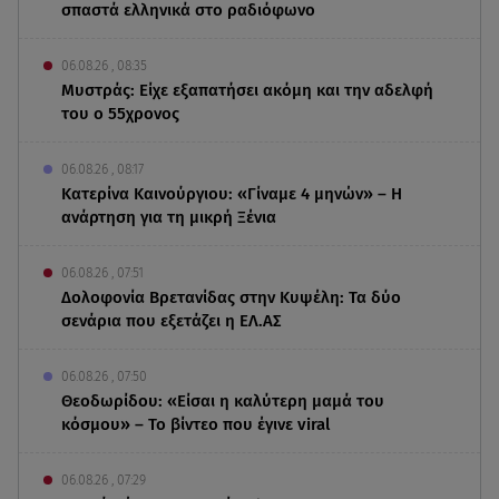
σπαστά ελληνικά στο ραδιόφωνο
06.08.26 , 08:35
Μυστράς: Είχε εξαπατήσει ακόμη και την αδελφή
του ο 55χρονος
06.08.26 , 08:17
Κατερίνα Καινούργιου: «Γίναμε 4 μηνών» – Η
ανάρτηση για τη μικρή Ξένια
06.08.26 , 07:51
Δολοφονία Βρετανίδας στην Κυψέλη: Τα δύο
σενάρια που εξετάζει η ΕΛ.ΑΣ
06.08.26 , 07:50
Θεοδωρίδου: «Είσαι η καλύτερη μαμά του
κόσμου» – Το βίντεο που έγινε viral
06.08.26 , 07:29