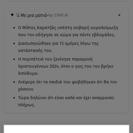
Με μια ματιά
-
by STAR AI
Ο Μίλτος Καρατζάς υπέστη σοβαρή ουρολοίμωξη
που τον οδήγησε σε κώμα για πέντε εβδομάδες.
Διασωληνώθηκε για 13 ημέρες λόγω της
κατάστασής του.
Η περιπέτειά του ξεκίνησε παραμονή
Χριστουγέννων 2024, όταν ο γιος του τον βρήκε
λιπόθυμο.
Ανέφερε ότι τα παιδιά του φοβήθηκαν ότι θα τον
χάσουν.
Τώρα δηλώνει ότι είναι καλά και έχει αναρρώσει
πλήρως.