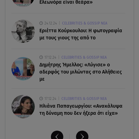
τρία μέλη οικογένειας
Ελεωνόρα είναι θεάρα»
05.08.26 , 22:35
Αλεξάνδρα Νίκα: Η... χρυσή ώρα στο σκάφος με
24.12.24
CELEBRITIES & GOSSIP ΝΕΑ
την καλύτερη παρέα!
Εριέττα Κούρκουλου: Η φωτογραφία
με τους γιους της από το
05.08.26 , 22:27
Πόρτο Ράφτη: Bίντεο Ντοκουμέντο Από Το
17.12.24
CELEBRITIES & GOSSIP ΝΕΑ
Θανατηφόρο Τροχαίο
Δημήτρης Ήμελλος: «Λύγισε» ο
αδερφός του μιλώντας στο Αλήθειες
με
17.12.24
CELEBRITIES & GOSSIP ΝΕΑ
Ηλιάνα Παπαγεωργίου: «Ανακάλυψα
τη δύναμη που δεν ήξερα ότι είχα»