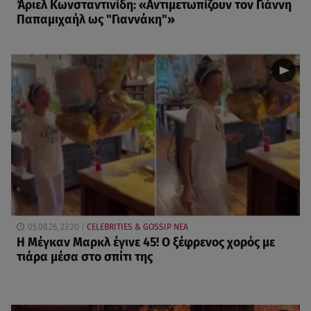
Άριελ Κωνσταντινίδη: «Αντιμετωπίζουν τον Γιάννη
Παπαμιχαήλ ως "Γιαννάκη"»
05.08.26, 23:20
CELEBRITIES & GOSSIP ΝΕΑ
Η Μέγκαν Μαρκλ έγινε 45! Ο ξέφρενος χορός με
τιάρα μέσα στο σπίτι της