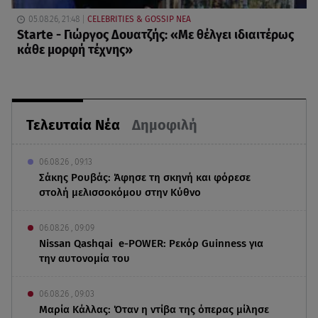
05.08.26, 21:48
CELEBRITIES & GOSSIP ΝΕΑ
Starte - Γιώργος Δουατζής: «Με θέλγει ιδιαιτέρως
κάθε μορφή τέχνης»
Τελευταία Νέα
Δημοφιλή
06.08.26 , 09:13
Σάκης Ρουβάς: Άφησε τη σκηνή και φόρεσε
στολή μελισσοκόμου στην Κύθνο
06.08.26 , 09:09
Nissan Qashqai e-POWER: Ρεκόρ Guinness για
την αυτονομία του
06.08.26 , 09:03
Μαρία Κάλλας: Όταν η ντίβα της όπερας μίλησε