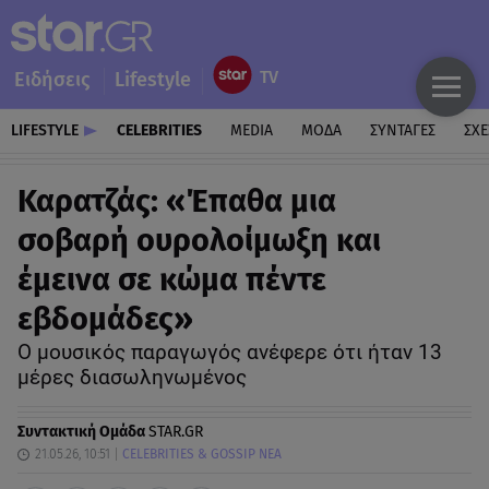
Ειδήσεις
Lifestyle
LIFESTYLE
CELEBRITIES
MEDIA
ΜΟΔΑ
ΣΥΝΤΑΓΕΣ
ΣΧΕ
Καρατζάς: «Έπαθα μια
σοβαρή ουρολοίμωξη και
έμεινα σε κώμα πέντε
εβδομάδες»
Ο μουσικός παραγωγός ανέφερε ότι ήταν 13
μέρες διασωληνωμένος
Συντακτική Ομάδα
STAR.GR
21.05.26, 10:51
CELEBRITIES & GOSSIP ΝΕΑ