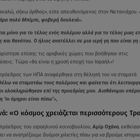
ακαλώ, σήκω όρθιος»
, είπε απευθυνόμενος στον Νετανιάχου.
άρα πολύ Μπίμπι, φοβερή δουλειά».
αι μόνο για το τέλος ενός πολέμου αλλά για το τέλος μιας ε
 και θανάτου. Ο ήλιος ανατέλλει σε μια ιερή γη που είναι γη
αρίστησε επίσης τις αραβικές χώρες που βοήθησαν στις
σεις. Τώρα «θα είναι η χρυσή εποχή του Ισραήλ»!
ο πρόεδρος των ΗΠΑ αναφέρθηκε στη θέλησή του να σταματά
έλω να σταματάω τους πολέμους και φαίνεται ότι λειτουργε
ι ολοκληρώθηκαν επί της προεδρίας μου. Αισθάνομαι υπέρο
 "οι όμηροι είναι πίσω"»,
νά: «Ο κόσμος χρειάζεται περισσότερους Τρ
πρόεδρος του ισραηλινού κοινοβουλίου,
Αμίρ Οχάνα
, εκθείασ
ει να ανατρέξουμε δυόμισι χιλιετίες πίσω για να βρούμε ιστορι