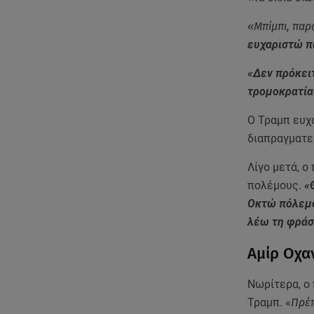
«Μπίμπι, παρ
ευχαριστώ π
«Δεν πρόκειτ
τρομοκρατίας
Ο Τραμπ ευχ
διαπραγματεύ
Λίγο μετά, 
πολέμους.
«Θ
Οκτώ πόλεμο
λέω τη φράση
Αμίρ Οχα
Νωρίτερα, ο 
Τραμπ. «
Πρέπ