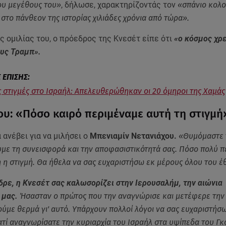
ου μεγέθους του»
, δήλωσε, χαρακτηρίζοντάς τον
«σπάνιο κολ
 στο πάνθεον της ιστορίας χιλιάδες χρόνια από τώρα».
ς ομιλίας του, ο πρόεδρος της Κνεσέτ είπε ότι
«ο κόσμος χρε
υς Τραμπ».
ς στιγμές στο Ισραήλ: Aπελευθερώθηκαν οι 20 όμηροι της Χαμάς
ου: «Πόσο καιρό περιμέναμε αυτή τη στιγμή
α ανέβει για να μιλήσει ο
Μπενιαμίν Νετανιάχου.
«Θυμόμαστε 
υμε τη συνεισφορά και την αποφασιστικότητά σας. Πόσο πολύ 
ή η στιγμή. Θα ήθελα να σας ευχαριστήσω εκ μέρους όλου του 
δρε, η Κνεσέτ σας καλωσορίζει στην Ιερουσαλήμ, την αιώνια
 μας.
Ήσασταν ο πρώτος που την αναγνώρισε και μετέφερε την
ούμε θερμά γι' αυτό. Υπάρχουν πολλοί λόγοι να σας ευχαριστήσω
ατί αναγνωρίσατε την κυριαρχία του Ισραήλ στα υψίπεδα του Γκ