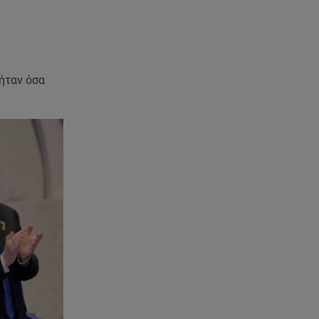
08.08.26 , 22:15
Θεσσαλονίκη: Τρύπησαν με
τρυπάνι και δηλητηρίασαν δύο
δέντρα
 ήταν όσα
08.08.26 , 21:50
Πάρος: Γονείς και ιδιοκτήτης
κατηγορούνται για
ανθρωποκτονία από αμέλεια
08.08.26 , 21:38
Βουλγαρία:Μη επανδρωμένο
αεροσκάφος συνετρίβη κοντά
σε αγωγό φυσικού αερίου
08.08.26 , 21:32
Φωτιά στην Αττικοβοιωτία:
Ενέργεια ίση με έξι ατομικές
βόμβες