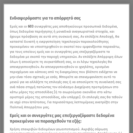
Ενδιαφερόμαστε για το απόρρητό σας
Εμείς και οι
603
συνεργάτες μας αποθηκεύουμε προσωπικά δεδομένα,
όπως δεδομένα περιήγησης ή μοναδικά αναγνωριστικά στοιχεία, και
έχουμε πρόσβαση σε αυτά στη συσκευή σας. Αν επιλέξετε Αποδοχή, θα
καταστεί δυνατή η ενεργοποίηση τεχνολογιών παρακολούθησης
προκειμένου να υποστηριχθούν οι σκοποί που εμφανίζονται παρακάτω,
για τους οποίους εμείς και οι συνεργάτες μας επεξεργαζόμαστε τα
δεδομένα με σκοπό την παροχή υπηρεσιών. Αν επιλέξετε Απόρριψη όλων
όλων ή αποσύρετε τη συγκατάθεσή σας, οι εν λόγω τεχνολογίες θα
απενεργοποιηθούν. Αν απενεργοποιηθούν οι ιχνηλάτες, ορισμένο
περιεχόμενο και κάποιες από τις διαφημίσεις που βλέπετε ενδέχεται να
μην είναι τόσο σχετικές με εσάς. Μπορείτε να επανεμφανίσετε αυτό το
μενού για να αλλάξετε τις επιλογές σας ή να αποσύρετε τη συναίνεσή σας
ανά πάσα στιγμή πατώντας τον σύνδεσμο Διαχείριση προτιμήσεων στο
κάτω μέρος της ιστοσελίδας [ή το αιωρούμενο εικονίδιο στο κάτω
αριστερό μέρος της ιστοσελίδας, εάν υπάρχει]. Οι επιλογές σας θα τεθούν
σε ισχύ στον Ιστότοπος. Για περισσότερες λεπτομέρειες ανατρέξτε στην
Πολιτική Απορρήτου μας.
Εμείς και οι συνεργάτες μας επεξεργαζόμαστε δεδομένα
προκειμένου να παρασχεθούν τα εξής:
Χρήση επακριβών δεδομένων γεωεντοπισμού. Ακριβής σάρωση