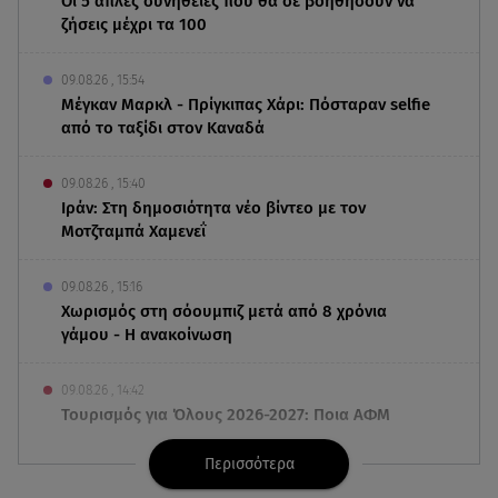
Οι 5 απλές συνήθειες που θα σε βοηθήσουν να
ζήσεις μέχρι τα 100
09.08.26 , 15:54
Μέγκαν Μαρκλ - Πρίγκιπας Χάρι: Πόσταραν selfie
από το ταξίδι στον Καναδά
09.08.26 , 15:40
Ιράν: Στη δημοσιότητα νέο βίντεο με τον
Μοτζταμπά Χαμενεΐ
09.08.26 , 15:16
Χωρισμός στη σόουμπιζ μετά από 8 χρόνια
γάμου - Η ανακοίνωση
09.08.26 , 14:42
Τουρισμός για Όλους 2026-2027: Ποια ΑΦΜ
υποβάλλουν σήμερα αιτήσεις
Περισσότερα
09.08.26 , 14:32