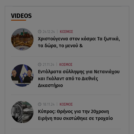
Πινακίδες κυκλοφορίας με λίγα κλικ - Τέλος οι
καθυστερήσεις
VIDEOS
09.08.26 , 14:01
24.12.24
ΚΟΣΜΟΣ
Γνωστός δημοσιογράφος αποκάλυψε ότι
Χριστούγεννα στον κόσμο: Tα ξωτικά,
σύντομα παντρεύεται τη σύντροφό του
τα δώρα, το μενού &
09.08.26 , 14:00
Αδιάβροχη μάσκαρα: αφαίρεσε την χωρίς να
21.11.24
ΚΟΣΜΟΣ
ταλαιπωρείς τις βλεφερίδες σου
Εντάλματα σύλληψης για Νετανιάχου
και Γκάλαντ από το Διεθνές
09.08.26 , 13:47
Δικαστήριο
Χούθι: «Χτύπησαν» διυλιστήριο της Aramco στη
Σαουδική Αραβία
18.11.24
ΚΟΣΜΟΣ
09.08.26 , 13:31
Κύπρος: Θρήνος για την 20χρονη
Μήλος: Ελικόπτερο προσγειώθηκε στο
Ειρήνη που σκοτώθηκε σε τροχαίο
Σαρακήνικο