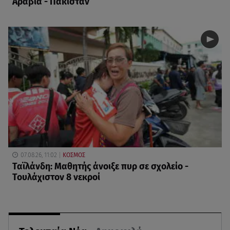
Αραβία - Πακιστάν
07.08.26, 11:02
ΚΟΣΜΟΣ
Ταϊλάνδη: Μαθητής άνοιξε πυρ σε σχολείο -
Τουλάχιστον 8 νεκροί