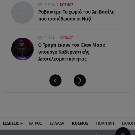
09.08.26 , 13:30
18.11.24
ΚΟΣΜΟΣ
Μαντόνα για Γουίλιαμ Όρμπιτ: «Η μουσική σου
Ροβανιέμι: Το χωριό του Άη Βασίλη
μου έδωσε ένα μαγικό χαλί»
που ισοπέδωσαν οι Ναζί
13.11.24
ΚΟΣΜΟΣ
O Τραμπ έκανε τον Έλον Μασκ
υπουργό Κυβερνητικής
Αποτελεσματικότητας
ΕΙΔΗΣΕΙΣ
ΚΑΙΡΟΣ
ΕΛΛΑΔΑ
ΚΟΣΜΟΣ
ΠΟΛΙΤΙΚΗ
ΕΚΛΟΓ