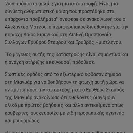
"Δεν πρόκειται απλώς για μια καταστροφή. Είναι μια
σύνθετη ανθρωπιστική κρίση που προστέθηκε στα
υπάρχοντα προβλήματα", ανέφερε σε ανακοίνωσή του ο
Αλεξάντερ Ματέου, ο περιφερειακός διευθυντής για την
περιοχή Ασίας-Ειρηνικού στη Διεθνή Ομοσπονδία
Συλλόγων Ερυθρού Σταυρού και Ερυθράς Ημισελήνου.
"Το μέγεθος αυτής της καταστροφής είναι σημαντικό και
η ανάγκη στήριξης επείγουσα", πρόσθεσε.
Σωστικές ομάδες από το εξωτερικό έφθασαν σήμερα
στη Μιανμάρ για να βοηθήσουν τη φτωχή αυτή χώρα να
αντιμετωπίσει την καταστροφή και ο Ερυθρός Σταυρός
της Μιανμάρ ανακοίνωσε ότι εθελοντές διανέμουν
υλικό με πρώτες βοήθειες και άλλα αντικείμενα όπως
κουβέρτες, συσκευασίες με είδη προσωπικής υγιεινής
και μουσαμάδες.
«Η καταστροφή είναι εκτεταμένη και οι ανθρωπιστικές