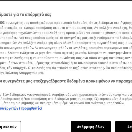
μαστε για το απόρρητό σας
603
συνεργάτες μας αποθηκεύουμε προσωπικά δεδομένα, όπως δεδομένα περιήγησης
κά στοιχεία, και έχουμε πρόσβαση σε αυτά στη συσκευή σας. Αν επιλέξετε Αποδοχή, θ
νεργοποίηση τεχνολογιών παρακολούθησης προκειμένου να υποστηριχθούν οι σκοποί
ι παρακάτω, για τους οποίους εμείς και οι συνεργάτες μας επεξεργαζόμαστε τα δεδομέ
υπηρεσιών. Αν επιλέξετε Απόρριψη όλων όλων ή αποσύρετε τη συγκατάθεσή σας, οι ε
 θα απενεργοποιηθούν. Αν απενεργοποιηθούν οι ιχνηλάτες, ορισμένο περιεχόμενο και κά
 που βλέπετε ενδέχεται να μην είναι τόσο σχετικές με εσάς. Μπορείτε να επανεμφανίσετ
ξετε τις επιλογές σας ή να αποσύρετε τη συναίνεσή σας ανά πάσα στιγμή πατώντας τον
προτιμήσεων στο κάτω μέρος της ιστοσελίδας [ή το αιωρούμενο εικονίδιο στο κάτω α
δας, εάν υπάρχει]. Οι επιλογές σας θα τεθούν σε ισχύ στον Ιστότοπος. Για περισσότερε
την Πολιτική Απορρήτου μας.
τοκουμέντο που εξασφάλισε το Star για τον μοιραίο ξυλοδαρμό στον Νέο Κόσμο
 οι συνεργάτες μας επεξεργαζόμαστε δεδομένα προκειμένου να παρασχ
Δείτε περισσότερα άρθρα μας στα αποτελέσματα αναζήτησης
ριβών δεδομένων γεωεντοπισμού. Ακριβής σάρωση χαρακτηριστικών συσκευής για αν
 Αποθήκευση ή/και πρόσβαση στα δεδομένα μιας συσκευής. Εξατομικευμένη διαφήμι
Add star.gr on Google
, μέτρηση διαφήμισης και περιεχομένου, έρευνα κοινού και ανάπτυξη υπηρεσιών.
συνεργατών (προμηθευτές)
ε το άρθρο
3:40
λεπτά
η σκοπών
Απόρριψη όλων
Απ