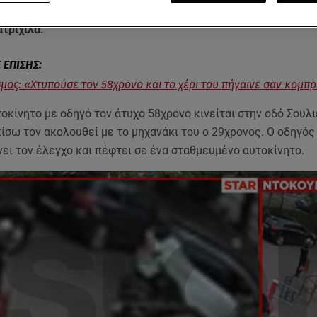
τοκουμέντο από τον άγριο ξυλοδαρμό του άτυχου οδηγού στο
τριχίλα.
μος: «Χτυπούσε τον 58χρονο και το χέρι του πήγαινε σαν κομπ
οκίνητο με οδηγό τον άτυχο 58χρονο κινείται στην οδό Σουλ
ίσω τον ακολουθεί με το μηχανάκι του ο 29χρονος. Ο οδηγός
ει τον έλεγχο και πέφτει σε ένα σταθμευμένο αυτοκίνητο.