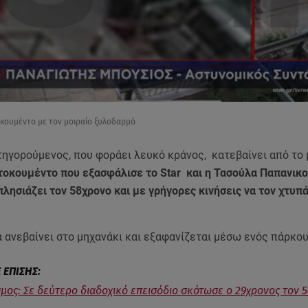
τοκουμέντο με τον μοιραίο ξυλοδαρμό
τηγορούμενος, που φοράει λευκό κράνος, κατεβαίνει από το 
ντοκουμέντο που εξασφάλισε το Star και η Τασούλα Παπανικ
πλησιάζει τον 58χρονο και με γρήγορες κινήσεις να τον χτυπά
.
 ανεβαίνει στο μηχανάκι και εξαφανίζεται μέσω ενός πάρκο
μος: Σε δεύτερο διαδοχικό επεισόδιο σκότωσε ο 29χρονος τον 