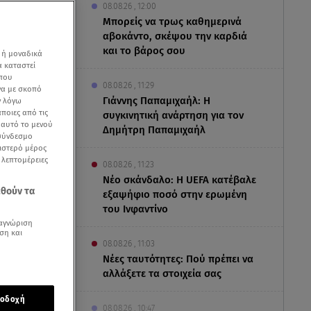
08.08.26 , 12:00
Μπορείς να τρως καθημερινά
αβοκάντο, σκέψου την καρδιά
και το βάρος σου
 ή μοναδικά
α καταστεί
 που
08.08.26 , 11:29
να με σκοπό
Γιάννης Παπαμιχαήλ: Η
ν λόγω
ποιες από τις
συγκινητική ανάρτηση για τον
ε αυτό το μενού
Δημήτρη Παπαμιχαήλ
 σύνδεσμο
ριστερό μέρος
ς λεπτομέρειες
08.08.26 , 11:23
Νέο σκάνδαλο: Η UEFA κατέβαλε
εθούν τα
εξαψήφιο ποσό στην ερωμένη
του Ινφαντίνο
αγνώριση
ση και
08.08.26 , 11:03
Νέες ταυτότητες: Πού πρέπει να
αλλάξετε τα στοιχεία σας
οδοχή
08.08.26 , 10:47