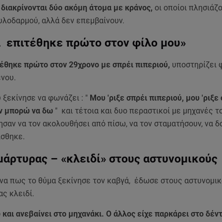
ς
διακρίνονται δύο ακόμη άτομα με κράνος,
οι οποίοι πλησιάζ
ξυλοδαρμού, αλλά δεν επεμβαίνουν.
α επιτέθηκε πρώτο στον φίλο μου»
τέθηκε πρώτο στον 29χρονο με σπρέι πιπεριού,
υποστηρίζει 
ενου.
 ξεκίνησε να φωνάζει : "
Μου 'ριξε σπρέι πιπεριού, μου 'ριξε
εν μπορώ να δω
" και τέτοια και δυο περαστικοί με μηχανές 
ησαν να τον ακολουθήσει από πίσω, να τον σταματήσουν, να δο
ρίσθηκε.
μάρτυρας – «κλειδί» στους αστυνομικού
όνα πως το θύμα ξεκίνησε τον καβγά, έδωσε στους αστυνομικ
ας κλειδί.
 και ανεβαίνει στο μηχανάκι. Ο άλλος είχε παρκάρει στο δέν