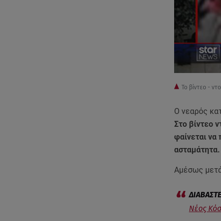
Το βίντεο - ν
Ο νεαρός κα
Στο βίντεο 
φαίνεται να 
ασταμάτητα
Αμέσως μετά
Νέος Κόσ