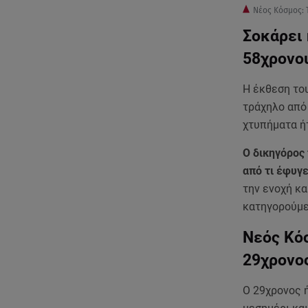
Νέος Κόσμος: 
Σοκάρει 
58χρονο
Η έκθεση το
τράχηλο από
χτυπήματα ή
Ο δικηγόρος
από τι έφυγ
την ενοχή κ
κατηγορούμ
Νεός Κόσ
29χρον
Ο 29χρονος ή