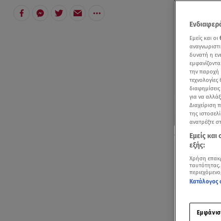
Ενδιαφερό
Εμείς και οι
αναγνωριστι
δυνατή η ε
εμφανίζοντα
την παροχή 
τεχνολογίες
διαφημίσεις
για να αλλά
Διαχείριση 
της ιστοσελί
ανατρέξτε σ
Το βίντεο - ν
Εμείς και
εξής:
Χρήση επακ
ταυτότητας.
περιεχόμενο
Κατάλογος 
Ακούστ
Εμφάνισ