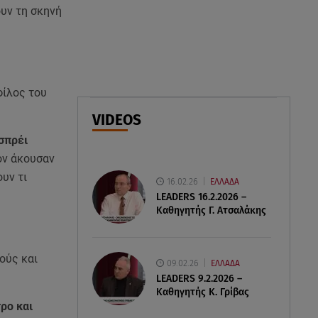
Καιρός Δεκαπενταύγουστος:
ουν τη σκηνή
Βοριάδες έως 9 μποφόρ και
πτώση θερμοκρασίας
08.08.26 , 03:00
Εορτολόγιο: Ποιοι γιορτάζουν
φίλος του
στις 8 Αυγούστου
VIDEOS
 σπρέι
07.08.26 , 22:40
Χανιά: Φίδι δάγκωσε 13χρονο σε
τον άκουσαν
παραλία
υν τι
16.02.26
ΕΛΛΑΔΑ
LEADERS 16.2.2026 –
Καθηγητής Γ. Ατσαλάκης
ς
ούς και
09.02.26
ΕΛΛΑΔΑ
LEADERS 9.2.2026 –
Καθηγητής Κ. Γρίβας
τρο και