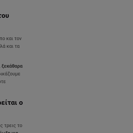
του
πο και τον
λά και τα
ι ξεκάθαρα
δικάζουμε
οτε
είται ο
ς τρεις το