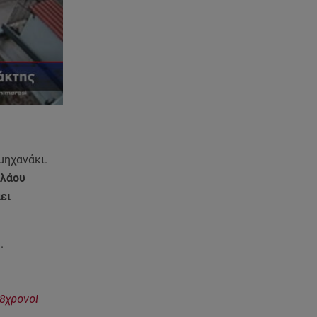
08.08.26 , 10:00
Νηστίσιμη συνταγή για να
φτιάξετε χαλβά με σοκολάτα και
πορτοκάλι
08.08.26 , 09:26
Φωτιά Αττικοβοιωτία:
Απελευθερώθηκε ενέργεια ίση
με 6 βόμβες Χιροσίμα
μηχανάκι.
08.08.26 , 09:05
ολάου
BMW: Οι πωλήσεις και η
συμφωνία με τους
ει
εργαζόμενους
υ.
08.08.26 , 09:03
8 Αυγούστου: Σήμερα η
Παγκόσμια Ημέρα Γάτας
58χρονο!
08.08.26 , 08:47