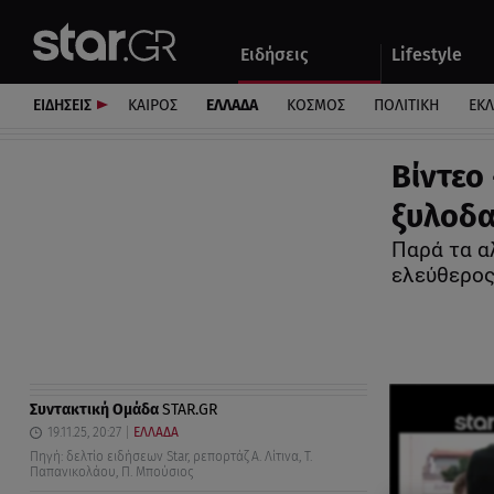
Αθλητικά
Quiz
Ειδήσεις
Lifestyle
Αυτοκίνητο
ΕΙΔΗΣΕΙΣ
ΚΑΙΡΟΣ
ΕΛΛΑΔΑ
ΚΟΣΜΟΣ
ΠΟΛΙΤΙΚΗ
ΕΚ
Βίντεο
ξυλοδα
Παρά τα α
ελεύθερο
Συντακτική Ομάδα
STAR.GR
19.11.25, 20:27
ΕΛΛΑΔΑ
Πηγή: δελτίο ειδήσεων Star, ρεπορτάζ Α. Λίτινα, Τ.
Παπανικολάου, Π. Μπούσιος