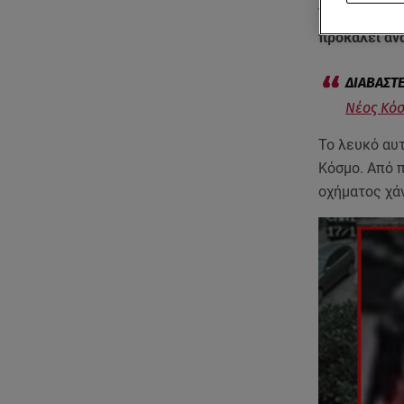
Το βίντεο ν
προκαλεί ανα
Νέος Κόσ
Το λευκό αυτ
Κόσμο. Από π
οχήματος χάν