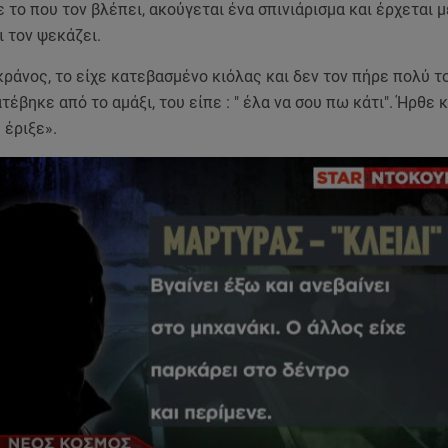
ε το που τον βλέπει, ακούγεται ένα σπινιάρισμα και έρχεται μ
ι τον ψεκάζει.
ράνος, το είχε κατεβασμένο κιόλας και δεν τον πήρε πολύ το
τέβηκε από το αμάξι, του είπε : " έλα να σου πω κάτι". Ήρθε 
υ έριξε».