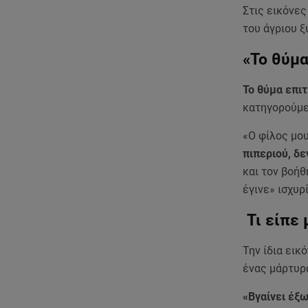
Στις εικόνε
του άγριου 
«Το θύμ
Το θύμα επι
κατηγορούμ
«Ο φίλος μου
πιπεριού, δ
και τον βοήθ
έγινε» ισχυ
Τι είπε 
Την ίδια εικ
ένας μάρτυρ
«Βγαίνει έξω