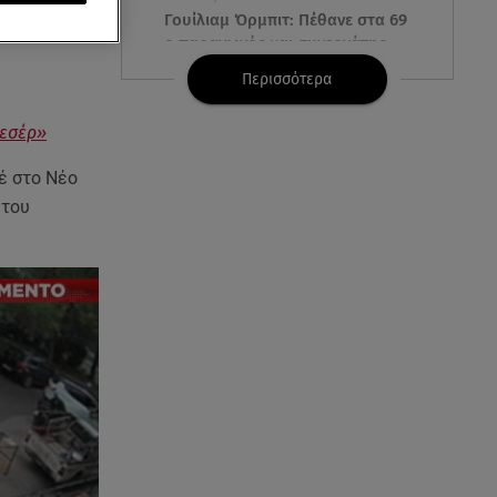
ν
Νέο Κόσμο
Γουίλιαμ Όρμπιτ: Πέθανε στα 69
ο παραγωγός και συνεργάτης
της Μαντόνα
Περισσότερα
08.08.26 , 10:46
ρεσέρ»
Φωτιά σε κτίριο στην
Κουμουνδούρου -
ιέ στο Νέο
Απεγκλωβίστηκε ένα άτομο
 του
08.08.26 , 10:12
Ιός του Δυτικού Νείλου: Στο
«κόκκινο» η Αττική – Πώς να
προστατευτείτε;
08.08.26 , 10:11
Λίλα Μπακλέση: Γέννησε τον γιο
της η ηθοποιός - Η πρώτη
φωτογραφία