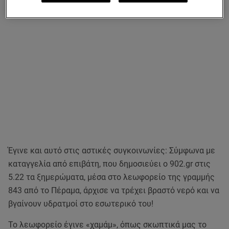
Έγινε και αυτό στις αστικές συγκοινωνίες: Σύμφωνα με
καταγγελία από επιβάτη, που δημοσιεύει ο 902.gr στις
5.22 τα ξημερώματα, μέσα στο λεωφορείο της γραμμής
843 από το Πέραμα, άρχισε να τρέχει βραστό νερό και να
βγαίνουν υδρατμοί στο εσωτερικό του!
Το λεωφορείο έγινε «χαμάμ», όπως σκωπτικά μας το