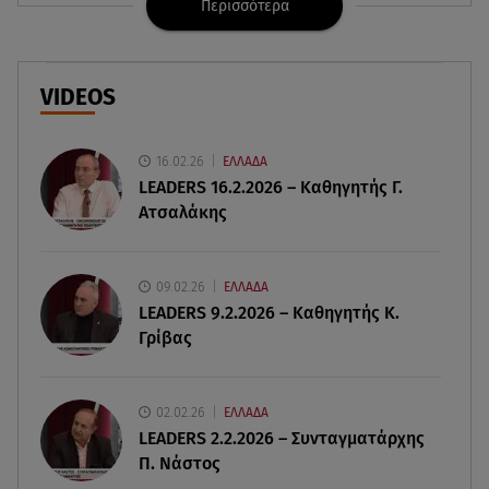
Περισσότερα
07.08.26 , 15:24
Ιωάννα Τούνη - Δημήτρης Σπυριδωνίδης: Η
throwback φωτογραφία από την Ίμπιζα
VIDEOS
07.08.26 , 15:21
Toyota C-HR: Δέκα χρόνια ξεχωριστής
καινοτομίας και επιτυχίας
16.02.26
ΕΛΛΑΔΑ
LEADERS 16.2.2026 – Καθηγητής Γ.
Ατσαλάκης
07.08.26 , 15:09
Τροχαίο Σέρρες: «Δεν πρόλαβα να κάνω κάτι κι
έπεσε πάνω μου»
09.02.26
ΕΛΛΑΔΑ
LEADERS 9.2.2026 – Καθηγητής Κ.
07.08.26 , 14:49
Γρίβας
Πέθανε η δημοσιογράφος και πρώην σύζυγος
του Βασίλη Χιώτη, Χριστίνα Πιτουρά
02.02.26
ΕΛΛΑΔΑ
07.08.26 , 14:44
LEADERS 2.2.2026 – Συνταγματάρχης
Στεφανίδου: «Κόβει» την ανάσα με το σώμα της -
Π. Νάστος
Οι πόζες με μαγιό