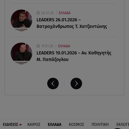
07.08.26 , 14:05
26.01.26
ΕΛΛΑΔΑ
Μυστράς: «Τον έβαλα στον καταψύκτη γιατί
LEADERS 26.01.2026 –
ήθελα να τον κρατήσω άφθαρτο»
Βατραχάνθρωπος Τ. Χατζαντώνης
19.01.26
ΕΛΛΑΔΑ
LEADERS 19.01.2026 – Αν. Καθηγητής
Μ. Παπάζογλου
ΕΙΔΗΣΕΙΣ
ΚΑΙΡΟΣ
ΕΛΛΑΔΑ
ΚΟΣΜΟΣ
ΠΟΛΙΤΙΚΗ
ΕΚΛΟΓ