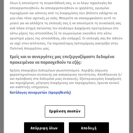
όλων ή αποσύρετε τη συγκατάθεσή σας, οι εν λόγω τεχνολογίες θα
απενεργοποιηθούν. Αν απενεργοποιηθούν οι ιχνηλάτες, ορισμένο
περιεχόμενο και κάποιες από τις διαφημίσεις που βλέπετε ενδέχεται να
μην είναι τόσο σχετικές με εσάς. Μπορείτε να επανεμφανίσετε αυτό το
μενού για να αλλάξετε τις επιλογές σας ή να αποσύρετε τη συναίνεσή σας
ανά πάσα στιγμή πατώντας τον σύνδεσμο Διαχείριση προτιμήσεων στο
κάτω μέρος της ιστοσελίδας [ή το αιωρούμενο εικονίδιο στο κάτω
αριστερό μέρος της ιστοσελίδας, εάν υπάρχει]. Οι επιλογές σας θα τεθούν
σε ισχύ στον Ιστότοπος. Για περισσότερες λεπτομέρειες ανατρέξτε στην
Πολιτική Απορρήτου μας.
Εμείς και οι συνεργάτες μας επεξεργαζόμαστε δεδομένα
προκειμένου να παρασχεθούν τα εξής:
Χρήση επακριβών δεδομένων γεωεντοπισμού. Ακριβής σάρωση
χαρακτηριστικών συσκευής για αναγνώριση ταυτότητας. Αποθήκευση ή/
και πρόσβαση στα δεδομένα μιας συσκευής. Εξατομικευμένη διαφήμιση
και περιεχόμενο, μέτρηση διαφήμισης και περιεχομένου, έρευνα κοινού
και ανάπτυξη υπηρεσιών.
Κατάλογος συνεργατών (προμηθευτές)
Εμφάνιση σκοπών
Απόρριψη όλων
Αποδοχή