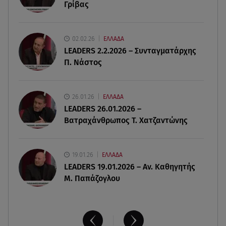
Γρίβας
07.08.26 , 18:45
Φωτιά στο Στεφάνι Κορίνθου: Μήνυμα από το 112
02.02.26
ΕΛΛΑΔΑ
- Σηκώθηκαν εναέρια μέσα
LEADERS 2.2.2026 – Συνταγματάρχης
Π. Νάστος
07.08.26 , 18:34
Έξοδος Αυγούστου: Στο 100% η πληρότητα για
Κυκλάδες
26.01.26
ΕΛΛΑΔΑ
LEADERS 26.01.2026 –
Βατραχάνθρωπος Τ. Χατζαντώνης
19.01.26
ΕΛΛΑΔΑ
LEADERS 19.01.2026 – Αν. Καθηγητής
Μ. Παπάζογλου