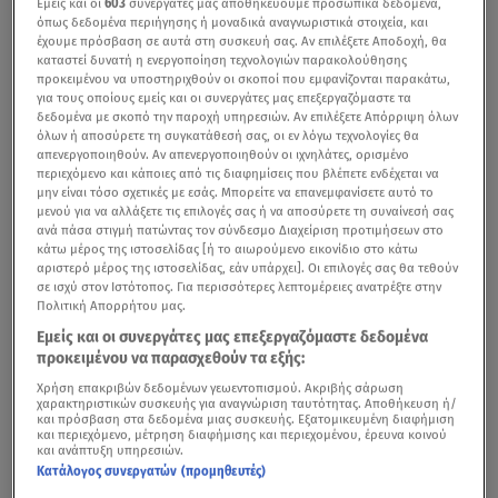
Εμείς και οι
603
συνεργάτες μας αποθηκεύουμε προσωπικά δεδομένα,
όπως δεδομένα περιήγησης ή μοναδικά αναγνωριστικά στοιχεία, και
έχουμε πρόσβαση σε αυτά στη συσκευή σας. Αν επιλέξετε Αποδοχή, θα
καταστεί δυνατή η ενεργοποίηση τεχνολογιών παρακολούθησης
προκειμένου να υποστηριχθούν οι σκοποί που εμφανίζονται παρακάτω,
για τους οποίους εμείς και οι συνεργάτες μας επεξεργαζόμαστε τα
δεδομένα με σκοπό την παροχή υπηρεσιών. Αν επιλέξετε Απόρριψη όλων
όλων ή αποσύρετε τη συγκατάθεσή σας, οι εν λόγω τεχνολογίες θα
απενεργοποιηθούν. Αν απενεργοποιηθούν οι ιχνηλάτες, ορισμένο
περιεχόμενο και κάποιες από τις διαφημίσεις που βλέπετε ενδέχεται να
μην είναι τόσο σχετικές με εσάς. Μπορείτε να επανεμφανίσετε αυτό το
μενού για να αλλάξετε τις επιλογές σας ή να αποσύρετε τη συναίνεσή σας
ανά πάσα στιγμή πατώντας τον σύνδεσμο Διαχείριση προτιμήσεων στο
κάτω μέρος της ιστοσελίδας [ή το αιωρούμενο εικονίδιο στο κάτω
αριστερό μέρος της ιστοσελίδας, εάν υπάρχει]. Οι επιλογές σας θα τεθούν
σε ισχύ στον Ιστότοπος. Για περισσότερες λεπτομέρειες ανατρέξτε στην
Πολιτική Απορρήτου μας.
Με αλλαγές θα ξεκινήσει η
νέα
σχολική
χρονιά
για τους
Εμείς και οι συνεργάτες μας επεξεργαζόμαστε δεδομένα
μικρούς μαθητές, σύμφωνα με αποφάσεις του
προκειμένου να παρασχεθούν τα εξής:
υπουργείου Παιδείας και της υπουργού
Σοφίας
Χρήση επακριβών δεδομένων γεωεντοπισμού. Ακριβής σάρωση
Ζαχαράκη
.
χαρακτηριστικών συσκευής για αναγνώριση ταυτότητας. Αποθήκευση ή/
και πρόσβαση στα δεδομένα μιας συσκευής. Εξατομικευμένη διαφήμιση
και περιεχόμενο, μέτρηση διαφήμισης και περιεχομένου, έρευνα κοινού
Μεταξύ άλλων,
το μάθημα της
κολύμβησης
που μπήκε
και ανάπτυξη υπηρεσιών.
Κατάλογος συνεργατών (προμηθευτές)
στη Γ' Δημοτικού θα επεκταθεί και στη Δ' τάξη
, δίνοντας