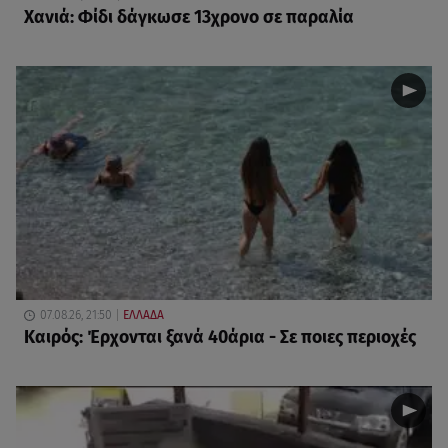
Χανιά: Φίδι δάγκωσε 13χρονο σε παραλία
07.08.26, 21:50
ΕΛΛΑΔΑ
Καιρός: Έρχονται ξανά 40άρια - Σε ποιες περιοχές