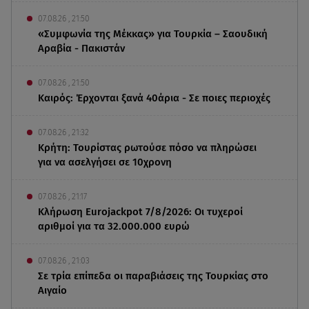
07.08.26 , 21:50
«Συμφωνία της Μέκκας» για Τουρκία – Σαουδική
Αραβία - Πακιστάν
07.08.26 , 21:50
Καιρός: Έρχονται ξανά 40άρια - Σε ποιες περιοχές
07.08.26 , 21:32
Κρήτη: Τουρίστας ρωτούσε πόσο να πληρώσει
για να ασελγήσει σε 10χρονη
07.08.26 , 21:17
Κλήρωση Eurojackpot 7/8/2026: Οι τυχεροί
αριθμοί για τα 32.000.000 ευρώ
07.08.26 , 21:03
Σε τρία επίπεδα οι παραβιάσεις της Τουρκίας στο
Αιγαίο