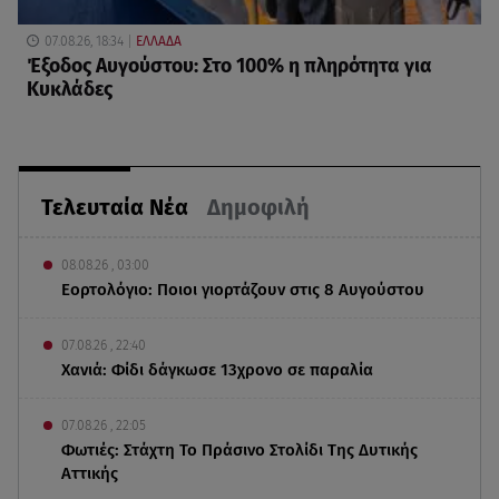
07.08.26, 18:34
ΕΛΛΑΔΑ
Έξοδος Αυγούστου: Στο 100% η πληρότητα για
Κυκλάδες
Τελευταία Νέα
Δημοφιλή
08.08.26 , 03:00
Εορτολόγιο: Ποιοι γιορτάζουν στις 8 Αυγούστου
07.08.26 , 22:40
Χανιά: Φίδι δάγκωσε 13χρονο σε παραλία
07.08.26 , 22:05
Φωτιές: Στάχτη Το Πράσινο Στολίδι Της Δυτικής
Αττικής