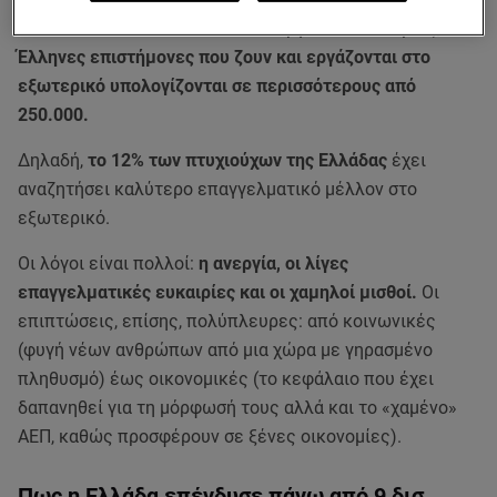
Ιδιωτικών Επενδύσεων του υπουργείου Οικονομίας,
οι
Έλληνες επιστήμονες που ζουν και εργάζονται στο
εξωτερικό υπολογίζονται σε περισσότερους από
250.000.
Δηλαδή,
το 12% των πτυχιούχων της Ελλάδας
έχει
αναζητήσει καλύτερο επαγγελματικό μέλλον στο
εξωτερικό.
Οι λόγοι είναι πολλοί:
η ανεργία, οι λίγες
επαγγελματικές ευκαιρίες και οι χαμηλοί μισθοί.
Οι
επιπτώσεις, επίσης, πολύπλευρες: από κοινωνικές
(φυγή νέων ανθρώπων από μια χώρα με γηρασμένο
πληθυσμό) έως οικονομικές (το κεφάλαιο που έχει
δαπανηθεί για τη μόρφωσή τους αλλά και το «χαμένο»
ΑΕΠ, καθώς προσφέρουν σε ξένες οικονομίες).
Πως η Ελλάδα επένδυσε πάνω από 9 δισ.