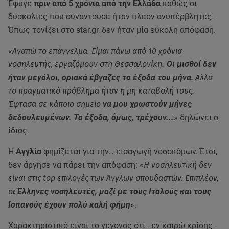
Έφυγε
πριν από 5 χρόνια από την Ελλάδα
καθώς οι
δυσκολίες που συναντούσε ήταν πλέον ανυπέρβλητες.
Όπως τονίζει στο star.gr, δεν ήταν μία εύκολη απόφαση.
«
Αγαπώ το επάγγελμα. Είμαι πάνω από 10 χρόνια
νοσηλευτής, εργαζόμουν στη Θεσσαλονίκη
. Οι μισθοί δεν
ήταν μεγάλοι, οριακά έβγαζες τα έξοδα του μήνα
. Αλλά
το πραγματικό πρόβλημα ήταν η μη καταβολή τους.
Έφτασα σε κάποιο σημείο
να μου χρωστούν μήνες
δεδουλευμένων. Τα έξοδα, όμως, τρέχουν...
» δηλώνει ο
ίδιος.
Η
Αγγλία
φημίζεται για την… εισαγωγή νοσοκόμων. Έτσι,
δεν άργησε να πάρει την απόφαση: «
Η νοσηλευτική δεν
είναι στις top επιλογές των Άγγλων σπουδαστών. Επιπλέον,
ο
ι Έλληνες νοσηλευτές, μαζί με τους Ιταλούς και τους
Ισπανούς έχουν πολύ καλή φήμη
».
Χαρακτηριστικό είναι το γεγονός ότι - εν καιρώ κρίσης -