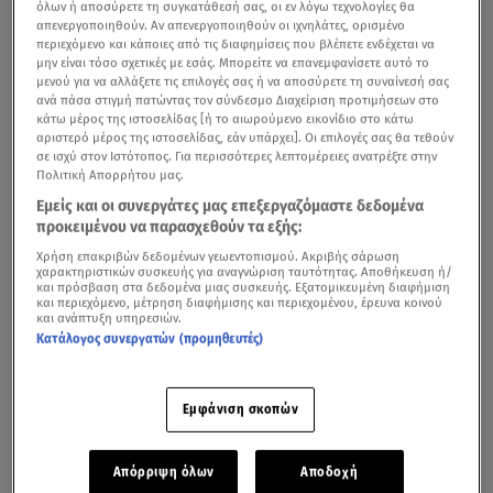
όλων ή αποσύρετε τη συγκατάθεσή σας, οι εν λόγω τεχνολογίες θα
απενεργοποιηθούν. Αν απενεργοποιηθούν οι ιχνηλάτες, ορισμένο
περιεχόμενο και κάποιες από τις διαφημίσεις που βλέπετε ενδέχεται να
μην είναι τόσο σχετικές με εσάς. Μπορείτε να επανεμφανίσετε αυτό το
μενού για να αλλάξετε τις επιλογές σας ή να αποσύρετε τη συναίνεσή σας
ανά πάσα στιγμή πατώντας τον σύνδεσμο Διαχείριση προτιμήσεων στο
κάτω μέρος της ιστοσελίδας [ή το αιωρούμενο εικονίδιο στο κάτω
αριστερό μέρος της ιστοσελίδας, εάν υπάρχει]. Οι επιλογές σας θα τεθούν
σε ισχύ στον Ιστότοπος. Για περισσότερες λεπτομέρειες ανατρέξτε στην
Πολιτική Απορρήτου μας.
Φανταστείτε μια πόλη, λίγο μικρότερη σε πληθυσμό από
Εμείς και οι συνεργάτες μας επεξεργαζόμαστε δεδομένα
προκειμένου να παρασχεθούν τα εξής:
την Πάτρα, στην οποία κατοικούν μονάχα επιστήμονες.
Χρήση επακριβών δεδομένων γεωεντοπισμού. Ακριβής σάρωση
χαρακτηριστικών συσκευής για αναγνώριση ταυτότητας. Αποθήκευση ή/
Αφαιρέστε την από τον χάρτη και έχετε μια εικόνα για
και πρόσβαση στα δεδομένα μιας συσκευής. Εξατομικευμένη διαφήμιση
το
μέγεθος του brain drain
, δηλαδή της φυγής των
και περιεχόμενο, μέτρηση διαφήμισης και περιεχομένου, έρευνα κοινού
και ανάπτυξη υπηρεσιών.
επιστημόνων στο εξωτερικό, που υφίσταται η Ελλάδα,
Κατάλογος συνεργατών (προμηθευτές)
ειδικά την περίοδο της οικονομικής κρίσης.
Σύμφωνα με τα στοιχεία που παρουσίασε πρόσφατα
Εμφάνιση σκοπών
ενώπιον της ειδικής μόνιμης κοινοβουλευτικής
επιτροπής Ελληνισμού της Διασποράς, ο Θεολόγος
Απόρριψη όλων
Αποδοχή
Λαμπριανίδης, γενικός γραμματέας Στρατηγικών και