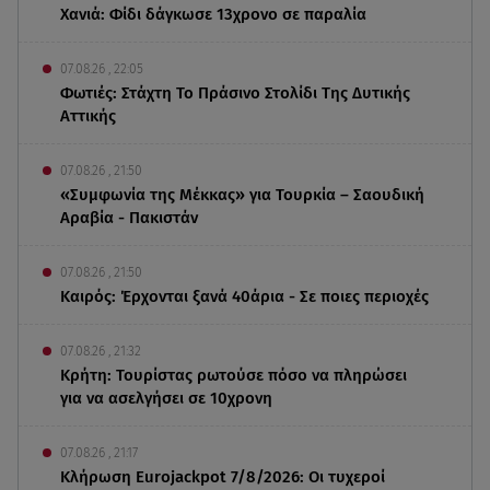
Χανιά: Φίδι δάγκωσε 13χρονο σε παραλία
07.08.26 , 22:05
Φωτιές: Στάχτη Το Πράσινο Στολίδι Της Δυτικής
Αττικής
07.08.26 , 21:50
«Συμφωνία της Μέκκας» για Τουρκία – Σαουδική
Αραβία - Πακιστάν
07.08.26 , 21:50
Καιρός: Έρχονται ξανά 40άρια - Σε ποιες περιοχές
07.08.26 , 21:32
Κρήτη: Τουρίστας ρωτούσε πόσο να πληρώσει
για να ασελγήσει σε 10χρονη
07.08.26 , 21:17
Κλήρωση Eurojackpot 7/8/2026: Οι τυχεροί