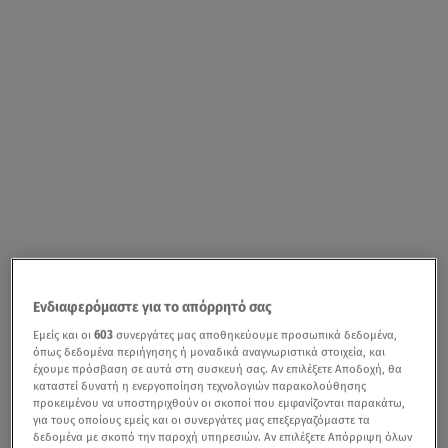
Ενδιαφερόμαστε για το απόρρητό σας
Εμείς και οι
603
συνεργάτες μας αποθηκεύουμε προσωπικά δεδομένα,
όπως δεδομένα περιήγησης ή μοναδικά αναγνωριστικά στοιχεία, και
έχουμε πρόσβαση σε αυτά στη συσκευή σας. Αν επιλέξετε Αποδοχή, θα
καταστεί δυνατή η ενεργοποίηση τεχνολογιών παρακολούθησης
προκειμένου να υποστηριχθούν οι σκοποί που εμφανίζονται παρακάτω,
για τους οποίους εμείς και οι συνεργάτες μας επεξεργαζόμαστε τα
δεδομένα με σκοπό την παροχή υπηρεσιών. Αν επιλέξετε Απόρριψη όλων