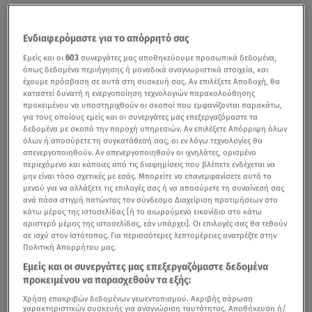
Ενδιαφερόμαστε για το απόρρητό σας
Εμείς και οι
603
συνεργάτες μας αποθηκεύουμε προσωπικά δεδομένα,
όπως δεδομένα περιήγησης ή μοναδικά αναγνωριστικά στοιχεία, και
έχουμε πρόσβαση σε αυτά στη συσκευή σας. Αν επιλέξετε Αποδοχή, θα
καταστεί δυνατή η ενεργοποίηση τεχνολογιών παρακολούθησης
προκειμένου να υποστηριχθούν οι σκοποί που εμφανίζονται παρακάτω,
για τους οποίους εμείς και οι συνεργάτες μας επεξεργαζόμαστε τα
δεδομένα με σκοπό την παροχή υπηρεσιών. Αν επιλέξετε Απόρριψη όλων
όλων ή αποσύρετε τη συγκατάθεσή σας, οι εν λόγω τεχνολογίες θα
απενεργοποιηθούν. Αν απενεργοποιηθούν οι ιχνηλάτες, ορισμένο
περιεχόμενο και κάποιες από τις διαφημίσεις που βλέπετε ενδέχεται να
μην είναι τόσο σχετικές με εσάς. Μπορείτε να επανεμφανίσετε αυτό το
μενού για να αλλάξετε τις επιλογές σας ή να αποσύρετε τη συναίνεσή σας
ανά πάσα στιγμή πατώντας τον σύνδεσμο Διαχείριση προτιμήσεων στο
κάτω μέρος της ιστοσελίδας [ή το αιωρούμενο εικονίδιο στο κάτω
αριστερό μέρος της ιστοσελίδας, εάν υπάρχει]. Οι επιλογές σας θα τεθούν
σε ισχύ στον Ιστότοπος. Για περισσότερες λεπτομέρειες ανατρέξτε στην
Πολιτική Απορρήτου μας.
Εμείς και οι συνεργάτες μας επεξεργαζόμαστε δεδομένα
προκειμένου να παρασχεθούν τα εξής:
Χρήση επακριβών δεδομένων γεωεντοπισμού. Ακριβής σάρωση
χαρακτηριστικών συσκευής για αναγνώριση ταυτότητας. Αποθήκευση ή/