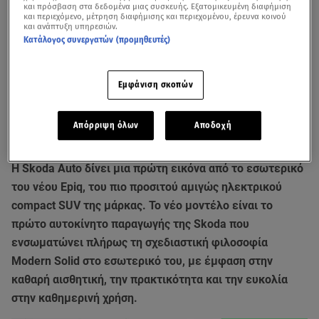
και πρόσβαση στα δεδομένα μιας συσκευής. Εξατομικευμένη διαφήμιση
και περιεχόμενο, μέτρηση διαφήμισης και περιεχομένου, έρευνα κοινού
και ανάπτυξη υπηρεσιών.
Κατάλογος συνεργατών (προμηθευτές)
Εμφάνιση σκοπών
Απόρριψη όλων
Αποδοχή
Η Skoda Auto δίνει μια πρώτη εικόνα από το εσωτερικό
του νέου Epiq, του πιο προσιτού αμιγώς ηλεκτρικού
compact SUV της μάρκας. Το νέο μοντέλο είναι το
πρώτο αυτοκίνητο παραγωγής της Skoda που
ενσωματώνει πλήρως τη σχεδιαστική φιλοσοφία
Modern Solid στο εσωτερικό του, με έμφαση στην
καθαρή αισθητική, την πρακτικότητα και την ευκολία
στην καθημερινή χρήση.