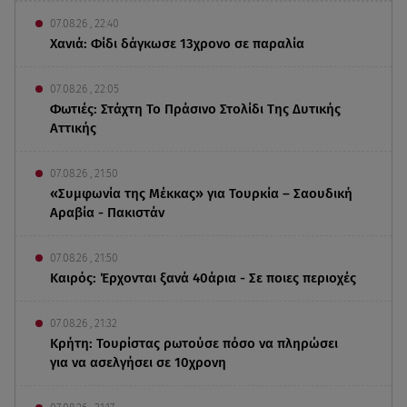
07.08.26 , 22:40
Χανιά: Φίδι δάγκωσε 13χρονο σε παραλία
07.08.26 , 22:05
Φωτιές: Στάχτη Το Πράσινο Στολίδι Της Δυτικής
Αττικής
07.08.26 , 21:50
«Συμφωνία της Μέκκας» για Τουρκία – Σαουδική
Αραβία - Πακιστάν
07.08.26 , 21:50
Καιρός: Έρχονται ξανά 40άρια - Σε ποιες περιοχές
07.08.26 , 21:32
Κρήτη: Τουρίστας ρωτούσε πόσο να πληρώσει
για να ασελγήσει σε 10χρονη