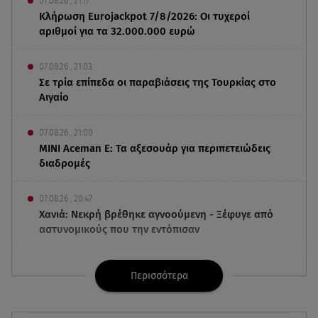
07.08.26 , 21:17
Κλήρωση Eurojackpot 7/8/2026: Οι τυχεροί
αριθμοί για τα 32.000.000 ευρώ
07.08.26 , 21:03
Σε τρία επίπεδα οι παραβιάσεις της Τουρκίας στο
Αιγαίο
07.08.26 , 21:00
MINI Aceman E: Τα αξεσουάρ για περιπετειώδεις
διαδρομές
07.08.26 , 20:47
Χανιά: Νεκρή βρέθηκε αγνοούμενη - Ξέφυγε από
αστυνομικούς που την εντόπισαν
07.08.26 , 20:18
Περισσότερα
Μυστράς: Κρίσιμος για το κατηγορητήριο ο
χρόνος θανάτου του 90χρονου