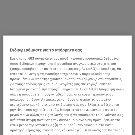
Ενδιαφερόμαστε για το απόρρητό σας
Εμείς και οι
603
συνεργάτες μας αποθηκεύουμε προσωπικά δεδομένα,
όπως δεδομένα περιήγησης ή μοναδικά αναγνωριστικά στοιχεία, και
έχουμε πρόσβαση σε αυτά στη συσκευή σας. Αν επιλέξετε Αποδοχή, θα
καταστεί δυνατή η ενεργοποίηση τεχνολογιών παρακολούθησης
προκειμένου να υποστηριχθούν οι σκοποί που εμφανίζονται παρακάτω,
για τους οποίους εμείς και οι συνεργάτες μας επεξεργαζόμαστε τα
δεδομένα με σκοπό την παροχή υπηρεσιών. Αν επιλέξετε Απόρριψη όλων
όλων ή αποσύρετε τη συγκατάθεσή σας, οι εν λόγω τεχνολογίες θα
απενεργοποιηθούν. Αν απενεργοποιηθούν οι ιχνηλάτες, ορισμένο
περιεχόμενο και κάποιες από τις διαφημίσεις που βλέπετε ενδέχεται να
μην είναι τόσο σχετικές με εσάς. Μπορείτε να επανεμφανίσετε αυτό το
μενού για να αλλάξετε τις επιλογές σας ή να αποσύρετε τη συναίνεσή σας
ανά πάσα στιγμή πατώντας τον σύνδεσμο Διαχείριση προτιμήσεων στο
κάτω μέρος της ιστοσελίδας [ή το αιωρούμενο εικονίδιο στο κάτω
αριστερό μέρος της ιστοσελίδας, εάν υπάρχει]. Οι επιλογές σας θα τεθούν