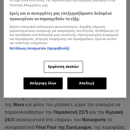
σε ισχύ στον Ιστότοπος. Για περισσότερες λεπτομέρειες ανατρέξτε στην
Πολιτική Απορρήτου μας.
Εμείς και οι συνεργάτες μας επεξεργαζόμαστε δεδομένα
προκειμένου να παρασχεθούν τα εξής:
Χρήση επακριβών δεδομένων γεωεντοπισμού. Ακριβής σάρωση
χαρακτηριστικών συσκευής για αναγνώριση ταυτότητας. Αποθήκευση ή/
και πρόσβαση στα δεδομένα μιας συσκευής. Εξατομικευμένη διαφήμιση
και περιεχόμενο, μέτρηση διαφήμισης και περιεχομένου, έρευνα κοινού
και ανάπτυξη υπηρεσιών.
Κατάλογος συνεργατών (προμηθευτές)
Εμφάνιση σκοπών
Απόρριψη όλων
Αποδοχή
Η τηλεοπτική και δημοσιογραφική κορυφή της
EuroLeague
έχει τη σφραγίδα της
Nova
! Οι συνδρομητές
της
Nova
και φίλοι του μπάσκετ, είχαν την ευκαιρία να
παρακολουθήσουν την
Παρασκευή 22/5
και την
Κυριακή
24/5
αποκλειστικά στο «παρκέ» του
Novasports
το
συναρπαστικό
Final Four της EuroLeague
, της κορυφαίας