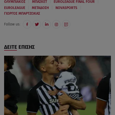
|
|
|
ΟΛΥΜΠΙΑΚΟΣ
ΜΠΑΣΚΕΤ
EUROLEAGUE FINAL FOUR
|
|
|
EUROLEAGUE
ΜΕΤΑΔΟΣΗ
NOVASPORTS
ΓΙΩΡΓΟΣ ΜΠΑΡΤΖΩΚΑΣ
Follow us:
ΔΕΙΤΕ ΕΠΙΣΗΣ