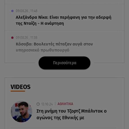
09.08.26 , 11:48
Αλεξάνδρα Νίκα: Είναι περήφανη για την αδερφή
της Νταίζη - Η ανάρτηση
09.08.26 , 11:38
Κόσοβο: Βουλευτές πέταξαν αυγά στον
υπηρεσιακό πρωθυπουργό
Περισσότερα
09.08.26 , 11:23
Μεθυσμένη οδηγός σκότωσε νύφη τη μέρα του
γάμου της
VIDEOS
09.08.26 , 11:12
Αλέξανδρος Τσουβέλας για Εύα Καρύδη: «Θα το
έκανα 500 φορές»
13.10.24
ΑΘΛΗΤΙΚΑ
Στη μνήμη του Τζορτζ Μπάλντοκ ο
αγώνας της Εθνικής με
09.08.26 , 10:46
Μπαμπάς για δεύτερη φορά ο Γιάννης