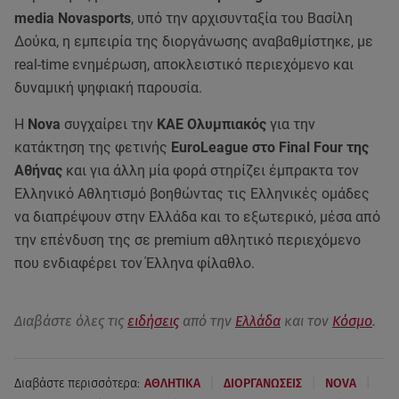
media Novasports
, υπό την αρχισυνταξία του Βασίλη
Δούκα, η εμπειρία της διοργάνωσης αναβαθμίστηκε, με
real-time ενημέρωση, αποκλειστικό περιεχόμενο και
δυναμική ψηφιακή παρουσία.
Η
Nova
συγχαίρει την
KAE Ολυμπιακός
για την
κατάκτηση της φετινής
EuroLeague στο Final Four της
Αθήνας
και για άλλη μία φορά στηρίζει έμπρακτα τον
Ελληνικό Αθλητισμό βοηθώντας τις Ελληνικές ομάδες
να διαπρέψουν στην Ελλάδα και το εξωτερικό, μέσα από
την επένδυση της σε premium αθλητικό περιεχόμενο
που ενδιαφέρει τον Έλληνα φίλαθλο.
Διαβάστε όλες τις
ειδήσεις
από την
Ελλάδα
και τον
Κόσμο
.
|
|
|
Διαβάστε περισσότερα:
ΑΘΛΗΤΙΚΑ
ΔΙΟΡΓΑΝΩΣΕΙΣ
NOVA