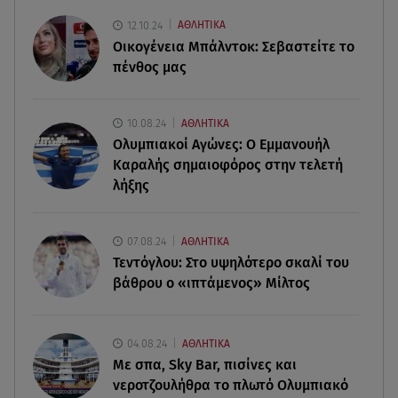
Κωνσταντέλιας
12.10.24
ΑΘΛΗΤΙΚΑ
Οικογένεια Μπάλντοκ: Σεβαστείτε το
09.08.26 , 10:43
πένθος μας
Αλέξης Γεωργούλης: Η ανάρτηση από την
παραλία και οι κοιλιακοί!
10.08.24
ΑΘΛΗΤΙΚΑ
09.08.26 , 10:33
Ολυμπιακοί Αγώνες: Ο Εμμανουήλ
ΕΦΕΤ: Ανακαλείται πασίγνωστη μαρμελάδα
Καραλής σημαιοφόρος στην τελετή
φράουλα
λήξης
09.08.26 , 10:13
Κορυφώνεται η έξοδος του Αυγούστου -
07.08.24
ΑΘΛΗΤΙΚΑ
«Καρφίτσα δεν πέφτει» στα λιμάνια
Τεντόγλου: Στο υψηλότερο σκαλί του
βάθρου ο «ιπτάμενος» Μίλτος
04.08.24
ΑΘΛΗΤΙΚΑ
Με σπα, Sky Bar, πισίνες και
νεροτζουλήθρα το πλωτό Ολυμπιακό