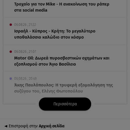
Τροχαίο για τον Mike - Η ανακοίνωση του ράπερ
στα social media
06.08.26 , 21:22
Ισραήλ - Κύπρος - Κρήτη: Το μεγαλύτερο
υποθαλάσσιο καλώδιο στον κόσμο
06.08.26 , 21:07
Motor Oil: Δωρεά πυροσβεστικών οχημάτων και
εξοπλισμού στον Άγιο Βασίλειο
06.08.26 , 20:49
Άκης Παυλόπουλος: Η τρυφερή εξομολόγηση της
συζύγου του, Ελένης Φωτοπούλου
Περισσότερα
06.08.26 , 20:25
Πώς επικοινωνούν τα ελικόπτερα στη φωτιά και ο
ρόλος του «συνδέσμου»
Επιστροφή στην
Αρχική σελίδα