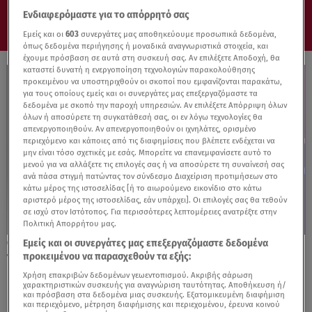
Ενδιαφερόμαστε για το απόρρητό σας
Εμείς και οι
603
συνεργάτες μας αποθηκεύουμε προσωπικά δεδομένα,
όπως δεδομένα περιήγησης ή μοναδικά αναγνωριστικά στοιχεία, και
έχουμε πρόσβαση σε αυτά στη συσκευή σας. Αν επιλέξετε Αποδοχή, θα
καταστεί δυνατή η ενεργοποίηση τεχνολογιών παρακολούθησης
προκειμένου να υποστηριχθούν οι σκοποί που εμφανίζονται παρακάτω,
για τους οποίους εμείς και οι συνεργάτες μας επεξεργαζόμαστε τα
δεδομένα με σκοπό την παροχή υπηρεσιών. Αν επιλέξετε Απόρριψη όλων
όλων ή αποσύρετε τη συγκατάθεσή σας, οι εν λόγω τεχνολογίες θα
απενεργοποιηθούν. Αν απενεργοποιηθούν οι ιχνηλάτες, ορισμένο
περιεχόμενο και κάποιες από τις διαφημίσεις που βλέπετε ενδέχεται να
μην είναι τόσο σχετικές με εσάς. Μπορείτε να επανεμφανίσετε αυτό το
μενού για να αλλάξετε τις επιλογές σας ή να αποσύρετε τη συναίνεσή σας
ανά πάσα στιγμή πατώντας τον σύνδεσμο Διαχείριση προτιμήσεων στο
κάτω μέρος της ιστοσελίδας [ή το αιωρούμενο εικονίδιο στο κάτω
αριστερό μέρος της ιστοσελίδας, εάν υπάρχει]. Οι επιλογές σας θα τεθούν
σε ισχύ στον Ιστότοπος. Για περισσότερες λεπτομέρειες ανατρέξτε στην
Πολιτική Απορρήτου μας.
Εμείς και οι συνεργάτες μας επεξεργαζόμαστε δεδομένα
26.05.26, 10:36
προκειμένου να παρασχεθούν τα εξής:
Τηλεοπτική και δημοσιογραφική κάλυψη
κορυφής στο F4 της EuroLeague
Χρήση επακριβών δεδομένων γεωεντοπισμού. Ακριβής σάρωση
χαρακτηριστικών συσκευής για αναγνώριση ταυτότητας. Αποθήκευση ή/
και πρόσβαση στα δεδομένα μιας συσκευής. Εξατομικευμένη διαφήμιση
και περιεχόμενο, μέτρηση διαφήμισης και περιεχομένου, έρευνα κοινού