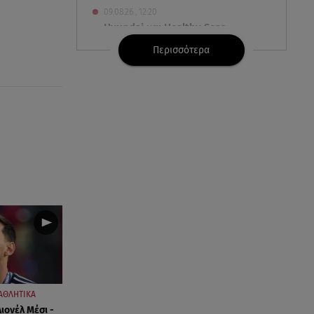
09.08.26 , 12:20
Hyundai και Healthy Seas:
Καθάρισαν 36 τόνους θαλάσσια
Περισσότερα
απορρίμματα
09.08.26 , 12:13
Οι ερωτικές προβλέψεις για την
εβδομάδα 10/08/2026 -
16/08/2026
09.08.26 , 12:00
Πώς να αποσυνδεθείς
(ρεαλιστικά) από το άγχος στις
διακοπές
09.08.26 , 11:55
Διακοπές στην Κρήτη κάνει ο
πρωθυπουργός
ΑΘΛΗΤΙΚΑ
Λιονέλ Μέσι -