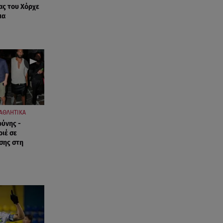
09.08.26 , 11:48
ας του Χόρχε
Αλεξάνδρα Νίκα: Είναι
ια
περήφανη για την αδερφή της
Νταίζη - Η ανάρτηση
09.08.26 , 11:38
Κόσοβο: Βουλευτές πέταξαν
αυγά στον υπηρεσιακό
πρωθυπουργό
ΑΘΛΗΤΙΚΑ
09.08.26 , 11:23
ούνης -
Μεθυσμένη οδηγός σκότωσε
ριέ σε
νύφη τη μέρα του γάμου της
σης στη
09.08.26 , 11:12
Αλέξανδρος Τσουβέλας για Εύα
Καρύδη: «Θα το έκανα 500
φορές»
09.08.26 , 10:46