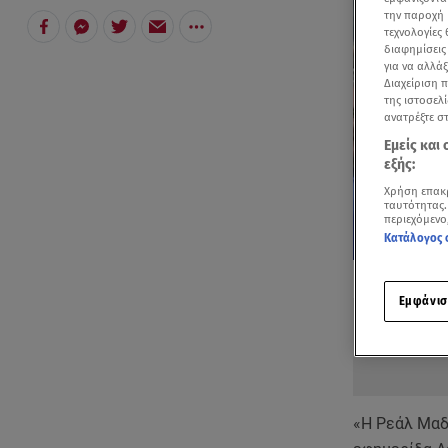
την παροχή 
τεχνολογίες
διαφημίσεις
για να αλλά
Διαχείριση 
της ιστοσελί
ανατρέξτε σ
Εμείς και
εξής:
Χρήση επακ
ταυτότητας.
περιεχόμενο
Κατάλογος 
Δείτε περισσ
Πρόσθηκη star
Εμφάνισ
«Η Ρεάλ Μαδρ