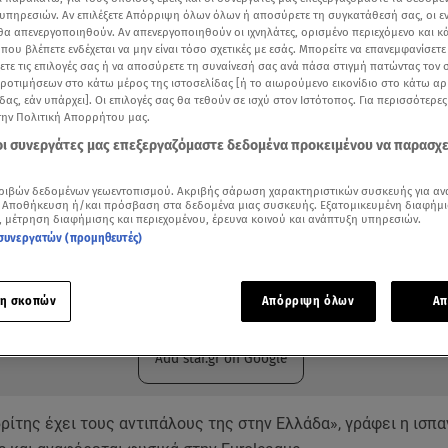
υπηρεσιών. Αν επιλέξετε Απόρριψη όλων όλων ή αποσύρετε τη συγκατάθεσή σας, οι ε
 θα απενεργοποιηθούν. Αν απενεργοποιηθούν οι ιχνηλάτες, ορισμένο περιεχόμενο και κά
 που βλέπετε ενδέχεται να μην είναι τόσο σχετικές με εσάς. Μπορείτε να επανεμφανίσετ
ξετε τις επιλογές σας ή να αποσύρετε τη συναίνεσή σας ανά πάσα στιγμή πατώντας τον
προτιμήσεων στο κάτω μέρος της ιστοσελίδας [ή το αιωρούμενο εικονίδιο στο κάτω α
δας, εάν υπάρχει]. Οι επιλογές σας θα τεθούν σε ισχύ στον Ιστότοπος. Για περισσότερε
την Πολιτική Απορρήτου μας.
 οι συνεργάτες μας επεξεργαζόμαστε δεδομένα προκειμένου να παρασχ
ριβών δεδομένων γεωεντοπισμού. Ακριβής σάρωση χαρακτηριστικών συσκευής για αν
 Αποθήκευση ή/και πρόσβαση στα δεδομένα μιας συσκευής. Εξατομικευμένη διαφήμι
, μέτρηση διαφήμισης και περιεχομένου, έρευνα κοινού και ανάπτυξη υπηρεσιών.
συνεργατών (προμηθευτές)
ότερα άρθρα μας στην αναζήτηση σας
.gr στις επιλογές σας
η σκοπών
Απόρριψη όλων
Απ
Δείτε περισσότερα άρθρα μας στα αποτελέσματα αναζήτησης
Add star.gr on Google
ίτης έχει τους αντιπάλους της στην Ελλάδα», γράφει η ισπα