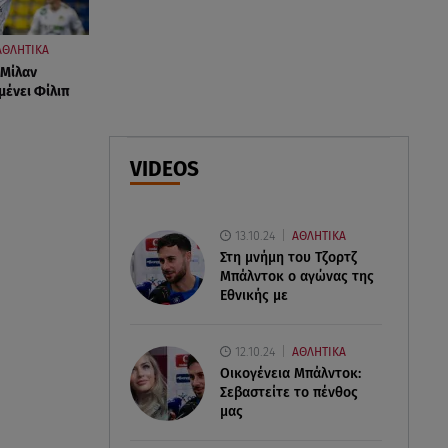
Μπαμπάς για δεύτερη φορά ο
Γιάννης Κωνσταντέλιας
ΑΘΛΗΤΙΚΑ
 Μίλαν
09.08.26 , 10:43
ιμένει Φίλιπ
Αλέξης Γεωργούλης: Η
ανάρτηση από την παραλία και
οι κοιλιακοί!
VIDEOS
09.08.26 , 10:33
ΕΦΕΤ: Ανακαλείται πασίγνωστη
13.10.24
ΑΘΛΗΤΙΚΑ
μαρμελάδα φράουλα
Στη μνήμη του Τζορτζ
Μπάλντοκ ο αγώνας της
Εθνικής με
12.10.24
ΑΘΛΗΤΙΚΑ
Οικογένεια Μπάλντοκ:
Σεβαστείτε το πένθος
μας