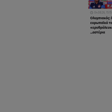
04.08.26, 15:15
Ολυμπιακός: ξ
ευρωπαϊκό τα
«ερυθρόλευκ
...αστέρια