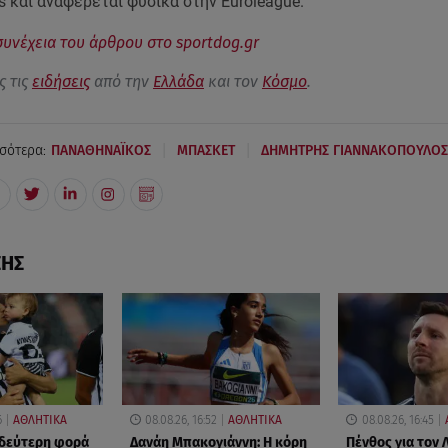
 και αναφέρεται φυσικά στην Euroleague.
συνέχεια του άρθρου στο sportdog.gr
ς τις
ειδήσεις
από την
Ελλάδα
και τον
Κόσμο
.
|
|
σότερα:
ΠΑΝΑΘΗΝΑΪΚΟΣ
ΜΠΑΣΚΕΤ
ΔΗΜΗΤΡΗΣ ΓΙΑΝΝΑΚΟΠΟΥΛΟΣ
ΣΗΣ
6
ΑΘΛΗΤΙΚΑ
08.08.26, 16:52
ΑΘΛΗΤΙΚΑ
08.08.26, 16:45
 δεύτερη φορά
Δανάη Μπακογιάννη: Η κόρη
Πένθος για τον 