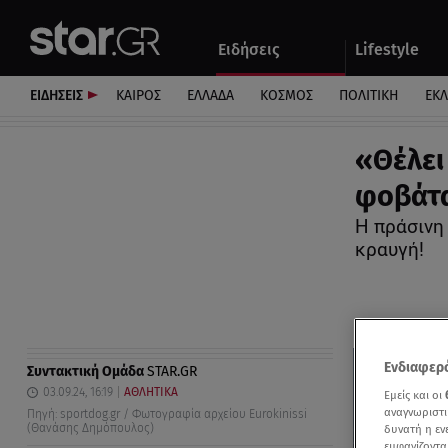
Αθλητικά
Quiz
Ειδήσεις
Lifestyle
Αυτοκίνητο
ΕΙΔΗΣΕΙΣ
ΚΑΙΡΟΣ
ΕΛΛΑΔΑ
ΚΟΣΜΟΣ
ΠΟΛΙΤΙΚΗ
ΕΚ
«Θέλει
φοβάτα
Η πράσινη
κραυγή!
Ενδιαφερό
Συντακτική Ομάδα
STAR.GR
03.09.24, 16:19
ΑΘΛΗΤΙΚΑ
Εμείς και οι
αναγνωριστι
Πηγή: sportdog.gr / Φωτογραφία αρχείου Eurokinissi
(Θανάσης Δημόπουλος)
δυνατή η ε
εμφανίζοντα