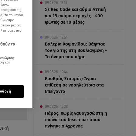
09.08.26 , 13:15
ν λόγω
Σε Red Code και αύριο Αττική
ποιες από τις
ε αυτό το μενού
και 15 ακόμα περιοχές - 400
 σύνδεσμο
φωτιές σε 10 μέρες
ριστερό μέρος
ς λεπτομέρειες
09.08.26 , 12:54
Βαλέρια Χοψονίδου: Βάφτισε
εθούν τα
τον γιο της στη Βουλιαγμένη -
Το όνομα που πήρε
αγνώριση
ση και
09.08.26 , 12:44
Ερυθρός Σταυρός: Άγρια
επίθεση σε νοσηλεύτρια στα
Επείγοντα
οδοχή
09.08.26 , 12:28
Πάρος: Χωρίς ναυαγοσώστη η
πισίνα του beach bar όπου
πνίγηκε ο 4χρονος
νική