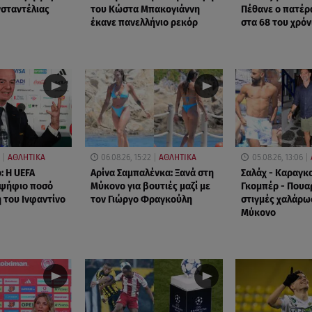
νσταντέλιας
του Κώστα Μπακογιάννη
Πέθανε ο πατέρ
έκανε πανελλήνιο ρεκόρ
στα 68 του χρόν
ΑΘΛΗΤΙΚΑ
06.08.26, 15:22
ΑΘΛΗΤΙΚΑ
05.08.26, 13:06
: Η UEFA
Αρίνα Σαμπαλένκα: Ξανά στη
Σαλάχ - Καραγκ
αψήφιο ποσό
Μύκονο για βουτιές μαζί με
Γκομπέρ - Πουα
 του Ινφαντίνο
τον Γιώργο Φραγκούλη
στιγμές χαλάρω
Μύκονο