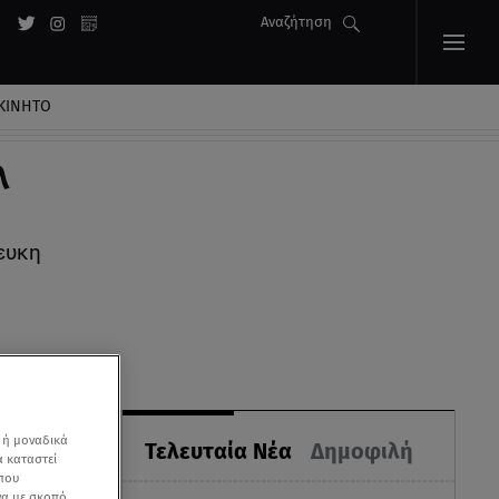
Αναζήτηση
ΚΙΝΗΤΟ
λ
ευκη
 ή μοναδικά
Τελευταία Νέα
Δημοφιλή
α καταστεί
 που
να με σκοπό