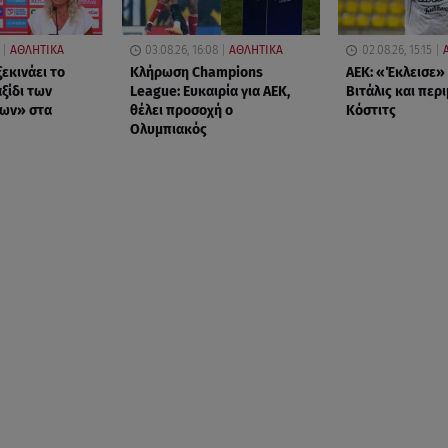
ΑΘΛΗΤΙΚΑ
03.08.26, 16:08
ΑΘΛΗΤΙΚΑ
02.08.26, 15:15
εκινάει το
Κλήρωση Champions
ΑΕΚ: «Έκλεισε»
ξίδι των
League: Ευκαιρία για ΑΕΚ,
Βιτάλις και περ
ων» στα
θέλει προσοχή ο
Κόστιτς
Ολυμπιακός