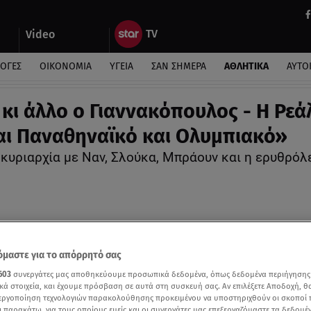
Video
ΛΟΓΕΣ
ΟΙΚΟΝΟΜΙΑ
ΥΓΕΙΑ
ΣΑΝ ΣΗΜΕΡΑ
ΑΘΛΗΤΙΚΑ
ΑΥΤΟ
 κι άλλο ο Γιαννακόπουλος - Η Ρεά
ι Παναθηναϊκό και Ολυμπιακό»
 κυριαρχία με Ναν, Σλούκα, Μπράουν και η ερυθρόλ
μαστε για το απόρρητό σας
603
συνεργάτες μας αποθηκεύουμε προσωπικά δεδομένα, όπως δεδομένα περιήγησης
κά στοιχεία, και έχουμε πρόσβαση σε αυτά στη συσκευή σας. Αν επιλέξετε Αποδοχή, θ
νεργοποίηση τεχνολογιών παρακολούθησης προκειμένου να υποστηριχθούν οι σκοποί
ι παρακάτω, για τους οποίους εμείς και οι συνεργάτες μας επεξεργαζόμαστε τα δεδομέ