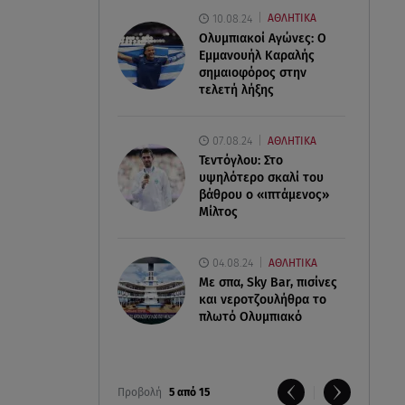
10.08.24
ΑΘΛΗΤΙΚΑ
Ολυμπιακοί Αγώνες: Ο
Εμμανουήλ Καραλής
σημαιοφόρος στην
τελετή λήξης
07.08.24
ΑΘΛΗΤΙΚΑ
Τεντόγλου: Στο
υψηλότερο σκαλί του
βάθρου ο «ιπτάμενος»
Μίλτος
04.08.24
ΑΘΛΗΤΙΚΑ
Με σπα, Sky Bar, πισίνες
και νεροτζουλήθρα το
πλωτό Ολυμπιακό
Προβολή
5 από 15