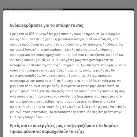
Ενδιαφερόμαστε για το απόρρητό σας
Εμείς και οι
603
συνεργάτες μας αποθηκεύουμε προσωπικά δεδομένα,
όπως δεδομένα περιήγησης ή μοναδικά αναγνωριστικά στοιχεία, και
έχουμε πρόσβαση σε αυτά στη συσκευή σας. Αν επιλέξετε Αποδοχή, θα
καταστεί δυνατή η ενεργοποίηση τεχνολογιών παρακολούθησης
προκειμένου να υποστηριχθούν οι σκοποί που εμφανίζονται παρακάτω,
για τους οποίους εμείς και οι συνεργάτες μας επεξεργαζόμαστε τα
δεδομένα με σκοπό την παροχή υπηρεσιών. Αν επιλέξετε Απόρριψη όλων
όλων ή αποσύρετε τη συγκατάθεσή σας, οι εν λόγω τεχνολογίες θα
απενεργοποιηθούν. Αν απενεργοποιηθούν οι ιχνηλάτες, ορισμένο
περιεχόμενο και κάποιες από τις διαφημίσεις που βλέπετε ενδέχεται να
μην είναι τόσο σχετικές με εσάς. Μπορείτε να επανεμφανίσετε αυτό το
31.10.24, 20:01
μενού για να αλλάξετε τις επιλογές σας ή να αποσύρετε τη συναίνεσή σας
Εποχικός πυροσβέστης απειλούσε να
ανά πάσα στιγμή πατώντας τον σύνδεσμο Διαχείριση προτιμήσεων στο
πέσει στο κενό
κάτω μέρος της ιστοσελίδας [ή το αιωρούμενο εικονίδιο στο κάτω
αριστερό μέρος της ιστοσελίδας, εάν υπάρχει]. Οι επιλογές σας θα τεθούν
σε ισχύ στον Ιστότοπος. Για περισσότερες λεπτομέρειες ανατρέξτε στην
Πολιτική Απορρήτου μας.
Εμείς και οι συνεργάτες μας επεξεργαζόμαστε δεδομένα
προκειμένου να παρασχεθούν τα εξής: