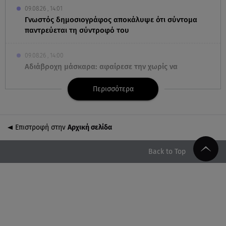
09.08.26 , 14:01
Γνωστός δημοσιογράφος αποκάλυψε ότι σύντομα
παντρεύεται τη σύντροφό του
09.08.26 , 14:00
Αδιάβροχη μάσκαρα: αφαίρεσε την χωρίς να
ταλαιπωρείς τις βλεφερίδες σου
Περισσότερα
09.08.26 , 13:47
Χούθι: «Χτύπησαν» διυλιστήριο της Aramco στη
Σαουδική Αραβία
Επιστροφή στην
Αρχική σελίδα
09.08.26 , 13:31
Back to Top
Μήλος: Ελικόπτερο προσγειώθηκε στο Σαρακήνικο
09.08.26 , 13:30
Μαντόνα για Γουίλιαμ Όρμπιτ: «Η μουσική σου
μου έδωσε ένα μαγικό χαλί»