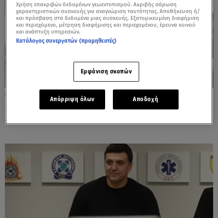
Χρήση επακριβών δεδομένων γεωεντοπισμού. Ακριβής σάρωση
χαρακτηριστικών συσκευής για αναγνώριση ταυτότητας. Αποθήκευση ή/
και πρόσβαση στα δεδομένα μιας συσκευής. Εξατομικευμένη διαφήμιση
και περιεχόμενο, μέτρηση διαφήμισης και περιεχομένου, έρευνα κοινού
και ανάπτυξη υπηρεσιών.
Κατάλογος συνεργατών (προμηθευτές)
Εμφάνιση σκοπών
31.10.24, 18:05
Απόρριψη όλων
Αποδοχή
«Μπούκαραν» στο υπουργείο Κλιματικής
Κρίσης οι εποχικοί πυροσβέστες