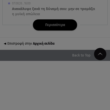
07.08.26 , 16:00
Ανακάλυψε ξανά τη δύναμή σου: μην σε τρομάζει
η μυϊκή απώλεια
Περισσότερα
07.08.26 , 15:24
Ιωάννα Τούνη - Δημήτρης Σπυριδωνίδης: Η
throwback φωτογραφία από την Ίμπιζα
Επιστροφή στην
Αρχική σελίδα
07.08.26 , 15:21
Toyota C-HR: Δέκα χρόνια ξεχωριστής καινοτομίας
Back to Top
και επιτυχίας
07.08.26 , 15:09
Τροχαίο Σέρρες: «Δεν πρόλαβα να κάνω κάτι κι
έπεσε πάνω μου»
07.08.26 , 14:49
Πέθανε η δημοσιογράφος και πρώην σύζυγος του
Βασίλη Χιώτη, Χριστίνα Πιτουρά