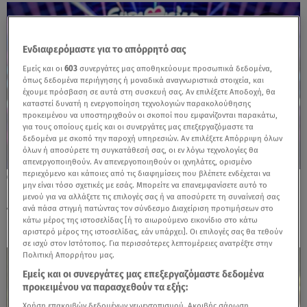
Ενδιαφερόμαστε για το απόρρητό σας
Εμείς και οι
603
συνεργάτες μας αποθηκεύουμε προσωπικά δεδομένα,
όπως δεδομένα περιήγησης ή μοναδικά αναγνωριστικά στοιχεία, και
έχουμε πρόσβαση σε αυτά στη συσκευή σας. Αν επιλέξετε Αποδοχή, θα
καταστεί δυνατή η ενεργοποίηση τεχνολογιών παρακολούθησης
προκειμένου να υποστηριχθούν οι σκοποί που εμφανίζονται παρακάτω,
για τους οποίους εμείς και οι συνεργάτες μας επεξεργαζόμαστε τα
δεδομένα με σκοπό την παροχή υπηρεσιών. Αν επιλέξετε Απόρριψη όλων
όλων ή αποσύρετε τη συγκατάθεσή σας, οι εν λόγω τεχνολογίες θα
απενεργοποιηθούν. Αν απενεργοποιηθούν οι ιχνηλάτες, ορισμένο
περιεχόμενο και κάποιες από τις διαφημίσεις που βλέπετε ενδέχεται να
24.05.26, 09:03
μην είναι τόσο σχετικές με εσάς. Μπορείτε να επανεμφανίσετε αυτό το
Eurovision: Το τραγούδι που έβαλε για
μενού για να αλλάξετε τις επιλογές σας ή να αποσύρετε τη συναίνεσή σας
πρώτη φορά την Ελλάδα στην πεντάδα
ανά πάσα στιγμή πατώντας τον σύνδεσμο Διαχείριση προτιμήσεων στο
κάτω μέρος της ιστοσελίδας [ή το αιωρούμενο εικονίδιο στο κάτω
αριστερό μέρος της ιστοσελίδας, εάν υπάρχει]. Οι επιλογές σας θα τεθούν
σε ισχύ στον Ιστότοπος. Για περισσότερες λεπτομέρειες ανατρέξτε στην
Πολιτική Απορρήτου μας.
Εμείς και οι συνεργάτες μας επεξεργαζόμαστε δεδομένα
προκειμένου να παρασχεθούν τα εξής:
Χρήση επακριβών δεδομένων γεωεντοπισμού. Ακριβής σάρωση