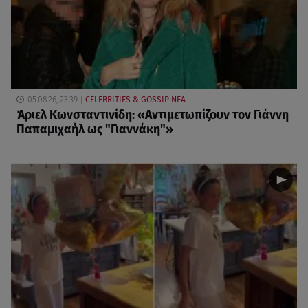
05.08.26, 23:39
CELEBRITIES & GOSSIP ΝΕΑ
Άριελ Κωνσταντινίδη: «Αντιμετωπίζουν τον Γιάννη
Παπαμιχαήλ ως "Γιαννάκη"»