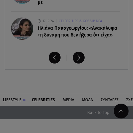
με
17.12.24
CELEBRITIES & GOSSIP ΝΕΑ
Ηλιάνα Παπαγεωργίου: «Ανακάλυψα
τη δύναμη που δεν ήξερα ότι είχα»
LIFESTYLE
CELEBRITIES
MEDIA
ΜΟΔΑ
ΣΥΝΤΑΓΕΣ
ΣΧΕ
Back to Top