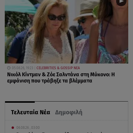
05.08.26, 19:23
CELEBRITIES & GOSSIP ΝΕΑ
Νικόλ Κίντμαν & Ζόε Σαλντάνα στη Μύκονο: Η
εμφάνιση που τράβηξε τα βλέμματα
Τελευταία Νέα
Δημοφιλή
06.08.26 , 03:00