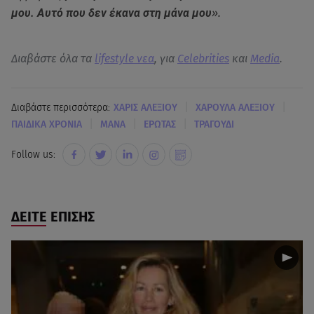
μου. Αυτό που δεν έκανα στη μάνα μου
».
Διαβάστε όλα τα
lifestyle νεα
, για
Celebrities
και
Media
.
|
|
Διαβάστε περισσότερα:
ΧΑΡΙΣ ΑΛΕΞΙΟΥ
ΧΑΡΟΥΛΑ ΑΛΕΞΙΟΥ
|
|
|
ΠΑΙΔΙΚΑ ΧΡΟΝΙΑ
ΜΑΝΑ
ΕΡΩΤΑΣ
ΤΡΑΓΟΥΔΙ
Follow us:
ΔΕΙΤΕ ΕΠΙΣΗΣ