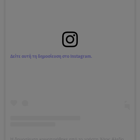
Δείτε αυτή τη δημοσίευση στο Instagram.
Η δημοσίευση κοινοποιήθηκε από το χρήστη Χάρις Αλεξίου (@haris_alexiou_official)