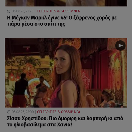
05.08.26, 23:20
CELEBRITIES & GOSSIP ΝΕΑ
Η Μέγκαν Μαρκλ έγινε 45! Ο ξέφρενος χορός με
τιάρα μέσα στο σπίτι της
05.08.26, 23:00
CELEBRITIES & GOSSIP ΝΕΑ
Σίσσυ Χρηστίδου: Πιο όμορφη και λαμπερή κι από
το ηλιοβασίλεμα στα Χανιά!