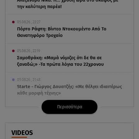
την καλύτερη παρέα!
05.08.26 , 22:27
Πόρτο Ράφτη: Bίντεο Ντοκουμέντο Από Το
Θανατηφόρο Τροχαίο
05.08.26 , 22:19
Σαμοθράκη: «Μαμά νόμιζες ότι δε θα σε
ξαναδώ;» -Τα πρώτα λόγια του 22χρονου
05.08.26 , 21:48
Starte - Γιώργος Δουατζής: «Με θέλγει ιδιαιτέρως
κάθε μορφή τέχνης»
Περισσότερα
05.08.26 , 21:41
«Στην κόψη του ξυραφιού» οι συνομιλίες ΗΠΑ –
Ιράν
VIDEOS
05.08.26 , 21:22