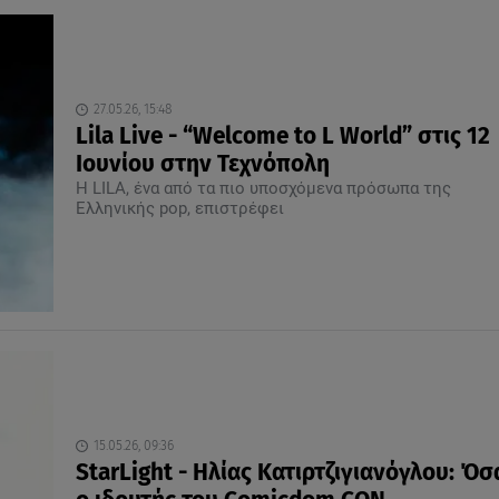
27.05.26, 15:48
Lila Live - “Welcome to L World” στις 12
Ιουνίου στην Τεχνόπολη
Η LILA, ένα από τα πιο υποσχόμενα πρόσωπα της
Ελληνικής pop, επιστρέφει
15.05.26, 09:36
StarLight - Ηλίας Κατιρτζιγιανόγλου: Όσ