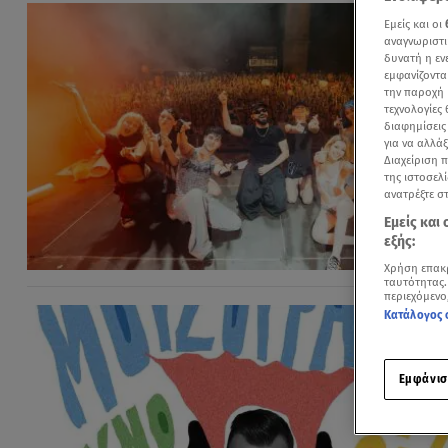
Εμείς και οι
αναγνωριστι
δυνατή η ε
εμφανίζοντα
την παροχή 
τεχνολογίες
διαφημίσεις
για να αλλά
Διαχείριση 
της ιστοσελί
ανατρέξτε σ
Εμείς και
εξής:
Χρήση επακ
ταυτότητας.
περιεχόμενο
Κατάλογος 
Εμφάνισ