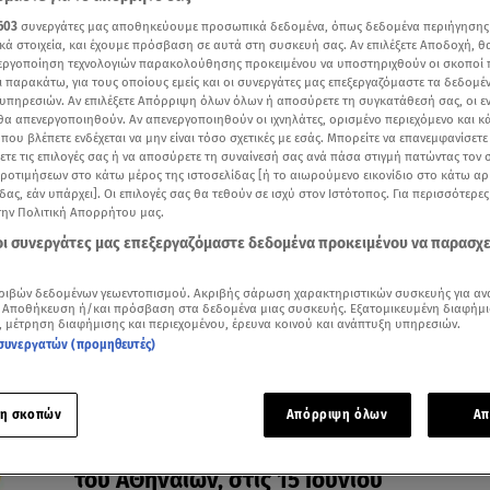
603
συνεργάτες μας αποθηκεύουμε προσωπικά δεδομένα, όπως δεδομένα περιήγησης
κά στοιχεία, και έχουμε πρόσβαση σε αυτά στη συσκευή σας. Αν επιλέξετε Αποδοχή, θ
νεργοποίηση τεχνολογιών παρακολούθησης προκειμένου να υποστηριχθούν οι σκοποί
ι παρακάτω, για τους οποίους εμείς και οι συνεργάτες μας επεξεργαζόμαστε τα δεδομέ
υπηρεσιών. Αν επιλέξετε Απόρριψη όλων όλων ή αποσύρετε τη συγκατάθεσή σας, οι ε
01.07.26, 17:10
 θα απενεργοποιηθούν. Αν απενεργοποιηθούν οι ιχνηλάτες, ορισμένο περιεχόμενο και κά
Ο Ακύλας έγραψε ιστορία στην Τεχνόπο
 που βλέπετε ενδέχεται να μην είναι τόσο σχετικές με εσάς. Μπορείτε να επανεμφανίσετ
ένα εκρηκτικό sold out show!
ξετε τις επιλογές σας ή να αποσύρετε τη συναίνεσή σας ανά πάσα στιγμή πατώντας τον
προτιμήσεων στο κάτω μέρος της ιστοσελίδας [ή το αιωρούμενο εικονίδιο στο κάτω α
Xιλιάδες θεατές δημιούργησαν μια μοναδική ατμόσφα
δας, εάν υπάρχει]. Οι επιλογές σας θα τεθούν σε ισχύ στον Ιστότοπος. Για περισσότερε
την Πολιτική Απορρήτου μας.
 οι συνεργάτες μας επεξεργαζόμαστε δεδομένα προκειμένου να παρασχ
ριβών δεδομένων γεωεντοπισμού. Ακριβής σάρωση χαρακτηριστικών συσκευής για αν
 Αποθήκευση ή/και πρόσβαση στα δεδομένα μιας συσκευής. Εξατομικευμένη διαφήμι
, μέτρηση διαφήμισης και περιεχομένου, έρευνα κοινού και ανάπτυξη υπηρεσιών.
συνεργατών (προμηθευτές)
η σκοπών
Απόρριψη όλων
Απ
12.06.26, 10:20
O Πάνος Μουζουράκης στην Τεχνόπολη 
του ΑΘηναίων, στις 15 Ιουνίου