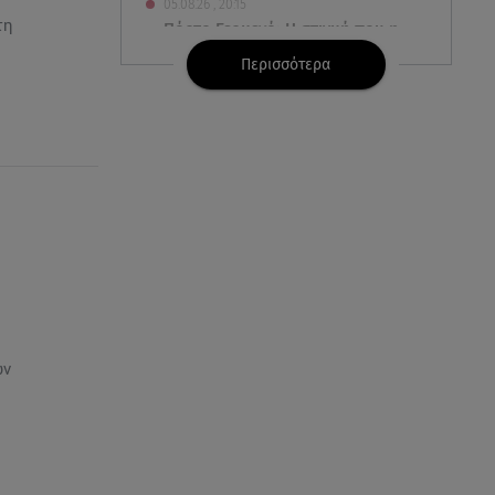
05.08.26 , 20:15
τη
Πόρτο Γερμενό: Η στιγμή που η
φωτιά φτάνει στον οικισμό και
Περισσότερα
καίει σπίτια
05.08.26 , 20:03
Δανάη Μπάρκα: Το να χάσει κιλά
είναι στο χέρι της; Το
τρολάρισμά της!
05.08.26 , 19:37
Ποιους ελέγχει τώρα η Εφορία -
Ποιοι θα λάβουν «ραβασάκι»
05.08.26 , 19:30
ών
Mercedes-140 A-Class: Σε ειδική,
επετειακή τιμή 140 αυτοκίνητα
05.08.26 , 19:23
Νικόλ Κίντμαν & Ζόε Σαλντάνα