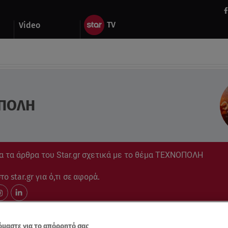
Video
ΠΟΛΗ
α τα άρθρα του Star.gr σχετικά με το θέμα ΤΕΧΝΟΠΟΛΗ
ο star.gr για ό,τι σε αφορά.
μαστε για το απόρρητό σας