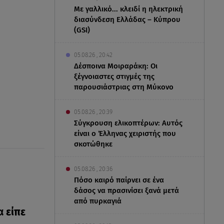
Με γαλλικό... κλειδί η ηλεκτρική
διασύνδεση Ελλάδας – Κύπρου
(GSI)
05.08.26 , 20:42
Δέσποινα Μοιραράκη: Οι
ξέγνοιαστες στιγμές της
παρουσιάστριας στη Μύκονο
05.08.26 , 20:39
Σύγκρουση ελικοπτέρων: Αυτός
είναι ο Έλληνας χειριστής που
σκοτώθηκε
05.08.26 , 20:36
Πόσο καιρό παίρνει σε ένα
δάσος να πρασινίσει ξανά μετά
από πυρκαγιά
α είπε