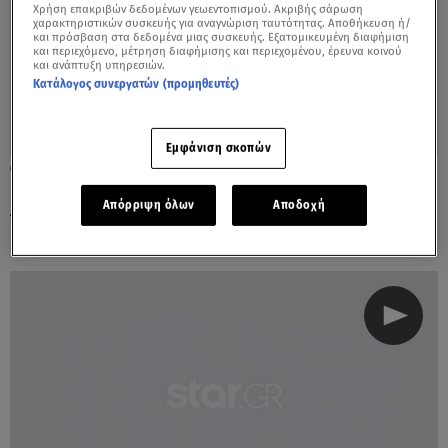
Χρήση επακριβών δεδομένων γεωεντοπισμού. Ακριβής σάρωση
χαρακτηριστικών συσκευής για αναγνώριση ταυτότητας. Αποθήκευση ή/
και πρόσβαση στα δεδομένα μιας συσκευής. Εξατομικευμένη διαφήμιση
και περιεχόμενο, μέτρηση διαφήμισης και περιεχομένου, έρευνα κοινού
και ανάπτυξη υπηρεσιών.
Κατάλογος συνεργατών (προμηθευτές)
Εμφάνιση σκοπών
21.11.18, 16:38
Κωνσταντίνα Σπυροπούλου: Με νέο
Απόρριψη όλων
Αποδοχή
γοητευτικό συνοδό στο πλευρό της!