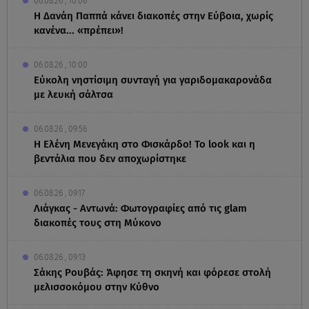
06.08.26 , 10:06
Η Δανάη Παππά κάνει διακοπές στην Εύβοια, χωρίς
κανένα... «πρέπει»!
06.08.26 , 10:00
Eύκολη νηστίσιμη συνταγή για γαριδομακαρονάδα
με λευκή σάλτσα
06.08.26 , 09:56
Η Ελένη Μενεγάκη στο Φισκάρδο! Το look και η
βεντάλια που δεν αποχωρίστηκε
06.08.26 , 09:17
Λιάγκας - Αντωνά: Φωτογραφίες από τις glam
διακοπές τους στη Μύκονο
06.08.26 , 09:13
Σάκης Ρουβάς: Άφησε τη σκηνή και φόρεσε στολή
μελισσοκόμου στην Κύθνο