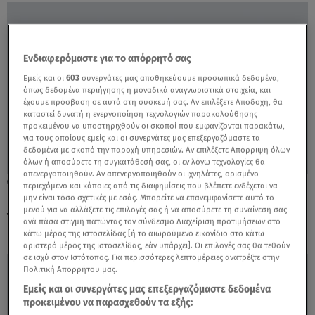
Ενδιαφερόμαστε για το απόρρητό σας
Εμείς και οι
603
συνεργάτες μας αποθηκεύουμε προσωπικά δεδομένα,
όπως δεδομένα περιήγησης ή μοναδικά αναγνωριστικά στοιχεία, και
έχουμε πρόσβαση σε αυτά στη συσκευή σας. Αν επιλέξετε Αποδοχή, θα
καταστεί δυνατή η ενεργοποίηση τεχνολογιών παρακολούθησης
προκειμένου να υποστηριχθούν οι σκοποί που εμφανίζονται παρακάτω,
για τους οποίους εμείς και οι συνεργάτες μας επεξεργαζόμαστε τα
δεδομένα με σκοπό την παροχή υπηρεσιών. Αν επιλέξετε Απόρριψη όλων
όλων ή αποσύρετε τη συγκατάθεσή σας, οι εν λόγω τεχνολογίες θα
απενεργοποιηθούν. Αν απενεργοποιηθούν οι ιχνηλάτες, ορισμένο
10.07.20, 12:40
περιεχόμενο και κάποιες από τις διαφημίσεις που βλέπετε ενδέχεται να
ΕΕ: Στο επίκεντρο της Συνόδου των ΥΠΕΞ η
μην είναι τόσο σχετικές με εσάς. Μπορείτε να επανεμφανίσετε αυτό το
μενού για να αλλάξετε τις επιλογές σας ή να αποσύρετε τη συναίνεσή σας
τουρκική προκλητικότητα
ανά πάσα στιγμή πατώντας τον σύνδεσμο Διαχείριση προτιμήσεων στο
κάτω μέρος της ιστοσελίδας [ή το αιωρούμενο εικονίδιο στο κάτω
αριστερό μέρος της ιστοσελίδας, εάν υπάρχει]. Οι επιλογές σας θα τεθούν
σε ισχύ στον Ιστότοπος. Για περισσότερες λεπτομέρειες ανατρέξτε στην
Πολιτική Απορρήτου μας.
Εμείς και οι συνεργάτες μας επεξεργαζόμαστε δεδομένα
προκειμένου να παρασχεθούν τα εξής: