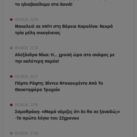
το ηλιοβασίλεμα στα Χανιά!
05.08.26 , 22:36
Μακελειό σε σπίτι στη Βόρεια Καρολίνα: Νεκρά
τρία μέλη οικογένειας
05.08.26 , 22:35
Αλεξάνδρα Νίκα: Η... χρυσή ώρα στο σκάφος με
την καλύτερη παρέα!
05.08.26 , 22:27
Πόρτο Ράφτη: Bίντεο Ντοκουμέντο Από Το
Θανατηφόρο Τροχαίο
05.08.26 , 22:19
Σαμοθράκη: «Μαμά νόμιζες ότι δε θα σε ξαναδώ;»
-Τα πρώτα λόγια του 22χρονου
05.08.26 , 21:48