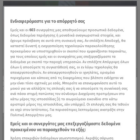
Ενδιαφερόμαστε για το απόρρητό σας
Εμείς και οι
603
συνεργάτες μας αποθηκεύουμε προσωπικά δεδομένα,
όπως δεδομένα περιήγησης ή μοναδικά αναγνωριστικά στοιχεία, και
έχουμε πρόσβαση σε αυτά στη συσκευή σας. Αν επιλέξετε Αποδοχή, θα
καταστεί δυνατή η ενεργοποίηση τεχνολογιών παρακολούθησης
προκειμένου να υποστηριχθούν οι σκοποί που εμφανίζονται παρακάτω,
για τους οποίους εμείς και οι συνεργάτες μας επεξεργαζόμαστε τα
δεδομένα με σκοπό την παροχή υπηρεσιών. Αν επιλέξετε Απόρριψη όλων
όλων ή αποσύρετε τη συγκατάθεσή σας, οι εν λόγω τεχνολογίες θα
απενεργοποιηθούν. Αν απενεργοποιηθούν οι ιχνηλάτες, ορισμένο
περιεχόμενο και κάποιες από τις διαφημίσεις που βλέπετε ενδέχεται να
29.06.26, 10:59
μην είναι τόσο σχετικές με εσάς. Μπορείτε να επανεμφανίσετε αυτό το
Στο βάθρο του Ράλλυ Ακρόπολις οι
μενού για να αλλάξετε τις επιλογές σας ή να αποσύρετε τη συναίνεσή σας
ανά πάσα στιγμή πατώντας τον σύνδεσμο Διαχείριση προτιμήσεων στο
“Flandy” και Κώστας Στεφανής
κάτω μέρος της ιστοσελίδας [ή το αιωρούμενο εικονίδιο στο κάτω
αριστερό μέρος της ιστοσελίδας, εάν υπάρχει]. Οι επιλογές σας θα τεθούν
σε ισχύ στον Ιστότοπος. Για περισσότερες λεπτομέρειες ανατρέξτε στην
Πολιτική Απορρήτου μας.
Εμείς και οι συνεργάτες μας επεξεργαζόμαστε δεδομένα
προκειμένου να παρασχεθούν τα εξής:
Χρήση επακριβών δεδομένων γεωεντοπισμού. Ακριβής σάρωση