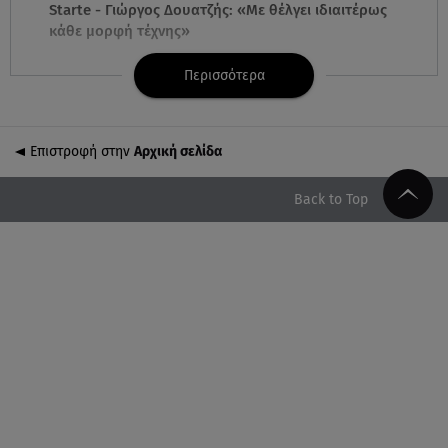
Starte - Γιώργος Δουατζής: «Με θέλγει ιδιαιτέρως
κάθε μορφή τέχνης»
Περισσότερα
05.08.26 , 21:41
«Στην κόψη του ξυραφιού» οι συνομιλίες ΗΠΑ –
Ιράν
Επιστροφή στην
Αρχική σελίδα
05.08.26 , 21:22
Ευρυδίκη Βαλαβάνη για Γρηγόρη Μόργκαν:
Back to Top
«Oνειρευόμουν έναν άντρα σαν εσένα»
05.08.26 , 20:51
Με γαλλικό... κλειδί η ηλεκτρική διασύνδεση
Ελλάδας – Κύπρου (GSI)
05.08.26 , 20:42
Δέσποινα Μοιραράκη: Οι ξέγνοιαστες στιγμές της
παρουσιάστριας στη Μύκονο