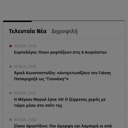
Τελευταία Νέα
Δημοφιλή
06.08.26 , 03:00
Εορτολόγιο: Ποιοι γιορτάζουν στις 6 Αυγούστου
05.08.26 , 23:39
Άριελ Κωνσταντινίδη: «Αντιμετωπίζουν τον Γιάννη
Παπαμιχαήλ ως "Γιαννάκη"»
05.08.26 , 23:20
Η Μέγκαν Μαρκλ έγινε 45! Ο ξέφρενος χορός με
τιάρα μέσα στο σπίτι της
05.08.26 , 23:00
Σίσσυ Χρηστίδου: Πιο όμορφη και λαμπερή κι από