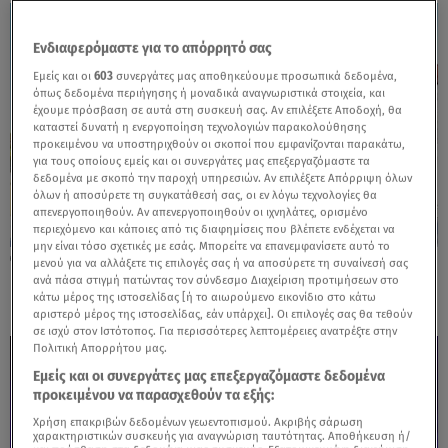
Ενδιαφερόμαστε για το απόρρητό σας
Εμείς και οι
603
συνεργάτες μας αποθηκεύουμε προσωπικά δεδομένα,
όπως δεδομένα περιήγησης ή μοναδικά αναγνωριστικά στοιχεία, και
έχουμε πρόσβαση σε αυτά στη συσκευή σας. Αν επιλέξετε Αποδοχή, θα
καταστεί δυνατή η ενεργοποίηση τεχνολογιών παρακολούθησης
προκειμένου να υποστηριχθούν οι σκοποί που εμφανίζονται παρακάτω,
για τους οποίους εμείς και οι συνεργάτες μας επεξεργαζόμαστε τα
δεδομένα με σκοπό την παροχή υπηρεσιών. Αν επιλέξετε Απόρριψη όλων
όλων ή αποσύρετε τη συγκατάθεσή σας, οι εν λόγω τεχνολογίες θα
απενεργοποιηθούν. Αν απενεργοποιηθούν οι ιχνηλάτες, ορισμένο
περιεχόμενο και κάποιες από τις διαφημίσεις που βλέπετε ενδέχεται να
μην είναι τόσο σχετικές με εσάς. Μπορείτε να επανεμφανίσετε αυτό το
21.10.25, 10:29
μενού για να αλλάξετε τις επιλογές σας ή να αποσύρετε τη συναίνεσή σας
Nissan: Τώρα και στην Αγία Παρασκευή
ανά πάσα στιγμή πατώντας τον σύνδεσμο Διαχείριση προτιμήσεων στο
κάτω μέρος της ιστοσελίδας [ή το αιωρούμενο εικονίδιο στο κάτω
αριστερό μέρος της ιστοσελίδας, εάν υπάρχει]. Οι επιλογές σας θα τεθούν
σε ισχύ στον Ιστότοπος. Για περισσότερες λεπτομέρειες ανατρέξτε στην
Πολιτική Απορρήτου μας.
Εμείς και οι συνεργάτες μας επεξεργαζόμαστε δεδομένα
προκειμένου να παρασχεθούν τα εξής:
Χρήση επακριβών δεδομένων γεωεντοπισμού. Ακριβής σάρωση
χαρακτηριστικών συσκευής για αναγνώριση ταυτότητας. Αποθήκευση ή/