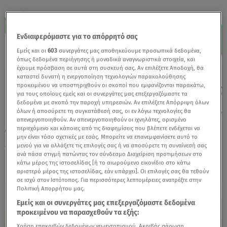
Ενδιαφερόμαστε για το απόρρητό σας
Εμείς και οι
603
συνεργάτες μας αποθηκεύουμε προσωπικά δεδομένα,
όπως δεδομένα περιήγησης ή μοναδικά αναγνωριστικά στοιχεία, και
έχουμε πρόσβαση σε αυτά στη συσκευή σας. Αν επιλέξετε Αποδοχή, θα
καταστεί δυνατή η ενεργοποίηση τεχνολογιών παρακολούθησης
προκειμένου να υποστηριχθούν οι σκοποί που εμφανίζονται παρακάτω,
για τους οποίους εμείς και οι συνεργάτες μας επεξεργαζόμαστε τα
δεδομένα με σκοπό την παροχή υπηρεσιών. Αν επιλέξετε Απόρριψη όλων
όλων ή αποσύρετε τη συγκατάθεσή σας, οι εν λόγω τεχνολογίες θα
απενεργοποιηθούν. Αν απενεργοποιηθούν οι ιχνηλάτες, ορισμένο
περιεχόμενο και κάποιες από τις διαφημίσεις που βλέπετε ενδέχεται να
06.07.26, 13:00
μην είναι τόσο σχετικές με εσάς. Μπορείτε να επανεμφανίσετε αυτό το
Μνημόνιο Συνεργασίας του «Μαζί για το
μενού για να αλλάξετε τις επιλογές σας ή να αποσύρετε τη συναίνεσή σας
Παιδί» με το Υπουργείο Παιδείας
ανά πάσα στιγμή πατώντας τον σύνδεσμο Διαχείριση προτιμήσεων στο
κάτω μέρος της ιστοσελίδας [ή το αιωρούμενο εικονίδιο στο κάτω
αριστερό μέρος της ιστοσελίδας, εάν υπάρχει]. Οι επιλογές σας θα τεθούν
σε ισχύ στον Ιστότοπος. Για περισσότερες λεπτομέρειες ανατρέξτε στην
Πολιτική Απορρήτου μας.
Εμείς και οι συνεργάτες μας επεξεργαζόμαστε δεδομένα
προκειμένου να παρασχεθούν τα εξής:
Χρήση επακριβών δεδομένων γεωεντοπισμού. Ακριβής σάρωση