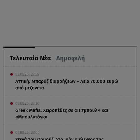
Τελευταία Νέα
Δημοφιλή
08.08.26 , 23:55
Αττική: Μπαράζ διαρρήξεων – Λεία 70.000 ευρώ
από μεζονέτα
08.08.26 , 23:30
Greek Mafia: Χειροπέδες σε «Πίτμπουλ» και
«Μπουλντόγκ»
08.08.26 , 23:00
Στενά του Ορμούζ: Στο Ιράν ο έλεγχος της