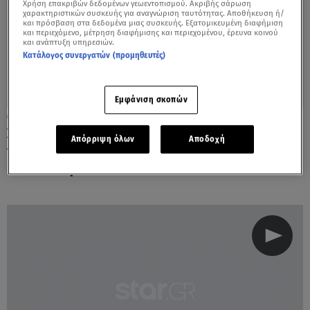
Χρήση επακριβών δεδομένων γεωεντοπισμού. Ακριβής σάρωση
χαρακτηριστικών συσκευής για αναγνώριση ταυτότητας. Αποθήκευση ή/
και πρόσβαση στα δεδομένα μιας συσκευής. Εξατομικευμένη διαφήμιση
και περιεχόμενο, μέτρηση διαφήμισης και περιεχομένου, έρευνα κοινού
και ανάπτυξη υπηρεσιών.
Κατάλογος συνεργατών (προμηθευτές)
Εμφάνιση σκοπών
22.06.21, 14:36
Συνταγή για αποδομημένο
Απόρριψη όλων
Αποδοχή
γαλακτομπούρεκο από τη Μαργαρίτα
Νικολαϊδη!