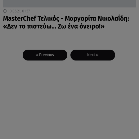
10.06.21, 01:57
MasterChef Τελικός - Μαργαρίτα Νικολαΐδη:
«Δεν το πιστεύω… Ζω ένα όνειρο!»
« Previous
Next »