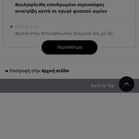
Βουλγαρία:Μη επανδρωμένο αεροσκάφος
συνετρίβη κοντά σε αγωγό φυσικού αερίου
08.08.26 , 21:32
Φωτιά στην Αττικοβοιωτία: Ενέργεια ίση με έξι
ατομικές βόμβες
Περισσότερα
08.08.26 , 21:20
«Ισλαμικό ΝΑΤΟ»: Πώς επηρεάζεται η Ελλάδα από
τη νέα συμμαχία
Επιστροφή στην
Αρχική σελίδα
08.08.26 , 19:19
Back to Top
Τραγωδία στην Πάρο: Νεκρό 4χρονο παιδί σε
πισίνα
08.08.26 , 18:51
BYD: Στην 91η θέση της λίστας Fortune Global 500
για το 2026