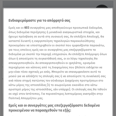
Ενδιαφερόμαστε για το απόρρητό σας
Εμείς και οι
603
συνεργάτες μας αποθηκεύουμε προσωπικά δεδομένα,
όπως δεδομένα περιήγησης ή μοναδικά αναγνωριστικά στοιχεία, και
έχουμε πρόσβαση σε αυτά στη συσκευή σας. Αν επιλέξετε Αποδοχή, θα
καταστεί δυνατή η ενεργοποίηση τεχνολογιών παρακολούθησης
προκειμένου να υποστηριχθούν οι σκοποί που εμφανίζονται παρακάτω,
για τους οποίους εμείς και οι συνεργάτες μας επεξεργαζόμαστε τα
δεδομένα με σκοπό την παροχή υπηρεσιών. Αν επιλέξετε Απόρριψη όλων
όλων ή αποσύρετε τη συγκατάθεσή σας, οι εν λόγω τεχνολογίες θα
απενεργοποιηθούν. Αν απενεργοποιηθούν οι ιχνηλάτες, ορισμένο
05.08.21, 11:28
περιεχόμενο και κάποιες από τις διαφημίσεις που βλέπετε ενδέχεται να
μην είναι τόσο σχετικές με εσάς. Μπορείτε να επανεμφανίσετε αυτό το
Πεντανόστιμο ελάφι με σελινόριζα και
μενού για να αλλάξετε τις επιλογές σας ή να αποσύρετε τη συναίνεσή σας
τάρτα λειχήνα
ανά πάσα στιγμή πατώντας τον σύνδεσμο Διαχείριση προτιμήσεων στο
κάτω μέρος της ιστοσελίδας [ή το αιωρούμενο εικονίδιο στο κάτω
αριστερό μέρος της ιστοσελίδας, εάν υπάρχει]. Οι επιλογές σας θα τεθούν
σε ισχύ στον Ιστότοπος. Για περισσότερες λεπτομέρειες ανατρέξτε στην
Πολιτική Απορρήτου μας.
Εμείς και οι συνεργάτες μας επεξεργαζόμαστε δεδομένα
προκειμένου να παρασχεθούν τα εξής: