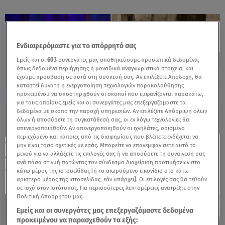
Ενδιαφερόμαστε για το απόρρητό σας
Εμείς και οι
603
συνεργάτες μας αποθηκεύουμε προσωπικά δεδομένα,
όπως δεδομένα περιήγησης ή μοναδικά αναγνωριστικά στοιχεία, και
έχουμε πρόσβαση σε αυτά στη συσκευή σας. Αν επιλέξετε Αποδοχή, θα
καταστεί δυνατή η ενεργοποίηση τεχνολογιών παρακολούθησης
προκειμένου να υποστηριχθούν οι σκοποί που εμφανίζονται παρακάτω,
για τους οποίους εμείς και οι συνεργάτες μας επεξεργαζόμαστε τα
δεδομένα με σκοπό την παροχή υπηρεσιών. Αν επιλέξετε Απόρριψη όλων
όλων ή αποσύρετε τη συγκατάθεσή σας, οι εν λόγω τεχνολογίες θα
απενεργοποιηθούν. Αν απενεργοποιηθούν οι ιχνηλάτες, ορισμένο
περιεχόμενο και κάποιες από τις διαφημίσεις που βλέπετε ενδέχεται να
18.09.24, 17:15
μην είναι τόσο σχετικές με εσάς. Μπορείτε να επανεμφανίσετε αυτό το
Αγγελική Νικολούλη: Η κομψή εμφάνιση με
μενού για να αλλάξετε τις επιλογές σας ή να αποσύρετε τη συναίνεσή σας
ανά πάσα στιγμή πατώντας τον σύνδεσμο Διαχείριση προτιμήσεων στο
λευκό κοστούμι στο Ηρώδειο
κάτω μέρος της ιστοσελίδας [ή το αιωρούμενο εικονίδιο στο κάτω
αριστερό μέρος της ιστοσελίδας, εάν υπάρχει]. Οι επιλογές σας θα τεθούν
σε ισχύ στον Ιστότοπος. Για περισσότερες λεπτομέρειες ανατρέξτε στην
Πολιτική Απορρήτου μας.
Εμείς και οι συνεργάτες μας επεξεργαζόμαστε δεδομένα
προκειμένου να παρασχεθούν τα εξής: