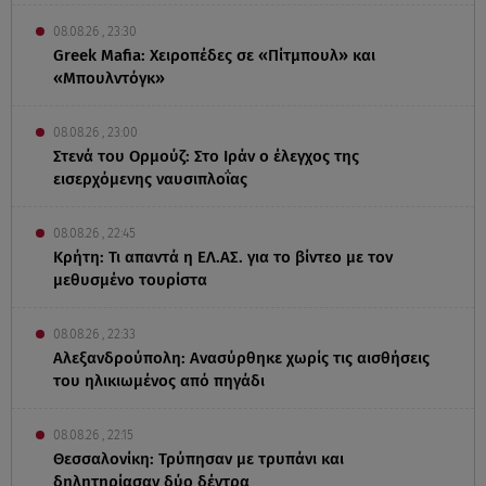
08.08.26 , 23:30
Greek Mafia: Χειροπέδες σε «Πίτμπουλ» και
«Μπουλντόγκ»
08.08.26 , 23:00
Στενά του Ορμούζ: Στο Ιράν ο έλεγχος της
εισερχόμενης ναυσιπλοΐας
08.08.26 , 22:45
Κρήτη: Τι απαντά η ΕΛ.ΑΣ. για το βίντεο με τον
μεθυσμένο τουρίστα
08.08.26 , 22:33
Αλεξανδρούπολη: Ανασύρθηκε χωρίς τις αισθήσεις
του ηλικιωμένος από πηγάδι
08.08.26 , 22:15
Θεσσαλονίκη: Τρύπησαν με τρυπάνι και
δηλητηρίασαν δύο δέντρα