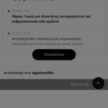
08.08.26 , 21:50
Πάρος: Γονείς και ιδιοκτήτης κατηγορούνται για
ανθρωποκτονία από αμέλεια
08.08.26 , 21:38
Βουλγαρία:Μη επανδρωμένο αεροσκάφος
συνετρίβη κοντά σε αγωγό φυσικού αερίου
Περισσότερα
08.08.26 , 21:32
Φωτιά στην Αττικοβοιωτία: Ενέργεια ίση με έξι
ατομικές βόμβες
Επιστροφή στην
Αρχική σελίδα
08.08.26 , 21:20
«Ισλαμικό ΝΑΤΟ»: Πώς επηρεάζεται η Ελλάδα από
Back to Top
τη νέα συμμαχία
08.08.26 , 19:19
Τραγωδία στην Πάρο: Νεκρό 4χρονο παιδί σε