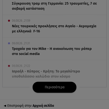
Σύγκρουση τραμ στη Γερμανία: 25 τραυματίες, 7 σε
σοβαρή κατάσταση
06.08.26 , 21:59
Νέες τουρκικές προκλήσεις στο Αιγαίο - Αερομαχία
με ελληνικά F-16
06.08.26 , 21:31
Τροχαίο για τον Mike - Η ανακοίνωση του ράπερ
στα social media
06.08.26 , 21:22
Ισραήλ - Κύπρος - Κρήτη: Το μεγαλύτερο
υποθαλάσσιο καλώδιο στον κόσμο
Περισσότερα
06.08.26 , 21:07
Motor Oil: Δωρεά πυροσβεστικών οχημάτων και
εξοπλισμού στον Άγιο Βασίλειο
Επιστροφή στην
Αρχική σελίδα