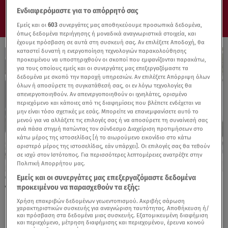
Ενδιαφερόμαστε για το απόρρητό σας
Εμείς και οι
603
συνεργάτες μας αποθηκεύουμε προσωπικά δεδομένα,
όπως δεδομένα περιήγησης ή μοναδικά αναγνωριστικά στοιχεία, και
έχουμε πρόσβαση σε αυτά στη συσκευή σας. Αν επιλέξετε Αποδοχή, θα
καταστεί δυνατή η ενεργοποίηση τεχνολογιών παρακολούθησης
προκειμένου να υποστηριχθούν οι σκοποί που εμφανίζονται παρακάτω,
για τους οποίους εμείς και οι συνεργάτες μας επεξεργαζόμαστε τα
δεδομένα με σκοπό την παροχή υπηρεσιών. Αν επιλέξετε Απόρριψη όλων
όλων ή αποσύρετε τη συγκατάθεσή σας, οι εν λόγω τεχνολογίες θα
απενεργοποιηθούν. Αν απενεργοποιηθούν οι ιχνηλάτες, ορισμένο
περιεχόμενο και κάποιες από τις διαφημίσεις που βλέπετε ενδέχεται να
μην είναι τόσο σχετικές με εσάς. Μπορείτε να επανεμφανίσετε αυτό το
μενού για να αλλάξετε τις επιλογές σας ή να αποσύρετε τη συναίνεσή σας
ανά πάσα στιγμή πατώντας τον σύνδεσμο Διαχείριση προτιμήσεων στο
κάτω μέρος της ιστοσελίδας [ή το αιωρούμενο εικονίδιο στο κάτω
αριστερό μέρος της ιστοσελίδας, εάν υπάρχει]. Οι επιλογές σας θα τεθούν
σε ισχύ στον Ιστότοπος. Για περισσότερες λεπτομέρειες ανατρέξτε στην
Πολιτική Απορρήτου μας.
Εμείς και οι συνεργάτες μας επεξεργαζόμαστε δεδομένα
29.08.25, 14:14
προκειμένου να παρασχεθούν τα εξής:
VW ID. Buzz: Κερδίζει την κορυφή στη J.D.
Power APEAL 2025
Χρήση επακριβών δεδομένων γεωεντοπισμού. Ακριβής σάρωση
χαρακτηριστικών συσκευής για αναγνώριση ταυτότητας. Αποθήκευση ή/
και πρόσβαση στα δεδομένα μιας συσκευής. Εξατομικευμένη διαφήμιση
και περιεχόμενο, μέτρηση διαφήμισης και περιεχομένου, έρευνα κοινού