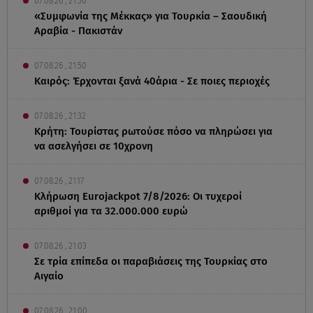
07.08.26 , 21:50
«Συμφωνία της Μέκκας» για Τουρκία – Σαουδική
Αραβία - Πακιστάν
07.08.26 , 21:50
Καιρός: Έρχονται ξανά 40άρια - Σε ποιες περιοχές
07.08.26 , 21:32
Κρήτη: Τουρίστας ρωτούσε πόσο να πληρώσει για
να ασελγήσει σε 10χρονη
07.08.26 , 21:17
Κλήρωση Eurojackpot 7/8/2026: Οι τυχεροί
αριθμοί για τα 32.000.000 ευρώ
07.08.26 , 21:03
Σε τρία επίπεδα οι παραβιάσεις της Τουρκίας στο
Αιγαίο
07.08.26 , 21:00