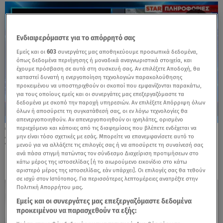
Ενδιαφερόμαστε για το απόρρητό σας
Εμείς και οι
603
συνεργάτες μας αποθηκεύουμε προσωπικά δεδομένα,
όπως δεδομένα περιήγησης ή μοναδικά αναγνωριστικά στοιχεία, και
έχουμε πρόσβαση σε αυτά στη συσκευή σας. Αν επιλέξετε Αποδοχή, θα
καταστεί δυνατή η ενεργοποίηση τεχνολογιών παρακολούθησης
προκειμένου να υποστηριχθούν οι σκοποί που εμφανίζονται παρακάτω,
για τους οποίους εμείς και οι συνεργάτες μας επεξεργαζόμαστε τα
δεδομένα με σκοπό την παροχή υπηρεσιών. Αν επιλέξετε Απόρριψη όλων
όλων ή αποσύρετε τη συγκατάθεσή σας, οι εν λόγω τεχνολογίες θα
απενεργοποιηθούν. Αν απενεργοποιηθούν οι ιχνηλάτες, ορισμένο
περιεχόμενο και κάποιες από τις διαφημίσεις που βλέπετε ενδέχεται να
13.02.25, 20:18
μην είναι τόσο σχετικές με εσάς. Μπορείτε να επανεμφανίσετε αυτό το
Σαντορίνη: Υποφέρουν οι κάτοικοι από
μενού για να αλλάξετε τις επιλογές σας ή να αποσύρετε τη συναίνεσή σας
μετασεισμική ζάλη
ανά πάσα στιγμή πατώντας τον σύνδεσμο Διαχείριση προτιμήσεων στο
κάτω μέρος της ιστοσελίδας [ή το αιωρούμενο εικονίδιο στο κάτω
αριστερό μέρος της ιστοσελίδας, εάν υπάρχει]. Οι επιλογές σας θα τεθούν
σε ισχύ στον Ιστότοπος. Για περισσότερες λεπτομέρειες ανατρέξτε στην
Πολιτική Απορρήτου μας.
Εμείς και οι συνεργάτες μας επεξεργαζόμαστε δεδομένα
προκειμένου να παρασχεθούν τα εξής: