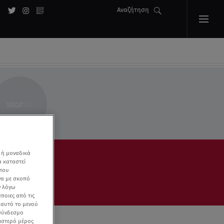
Αναζήτηση
 ή μοναδικά
α καταστεί
 που
να με σκοπό
ν λόγω
ποιες από τις
ε αυτό το μενού
 σύνδεσμο
ριστερό μέρος