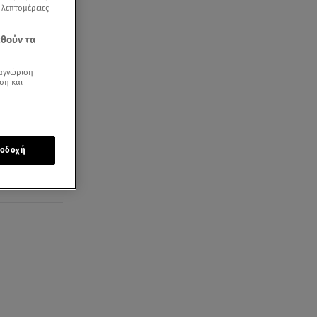
ς λεπτομέρειες
εθούν τα
αγνώριση
ση και
οδοχή