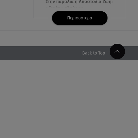
Στην παραλία η Αποστολία Ζώη:
«Γεμάτη αλμύρα»
Περισσότερα
06.08.26 , 22:10
Κλήρωση Τζόκερ 6/8/2026: Οι
τυχεροί αριθμοί για τα
2.500.000 ευρώ
Back to Top
06.08.26 , 22:02
Σύγκρουση τραμ στη Γερμανία:
25 τραυματίες, 7 σε σοβαρή
κατάσταση
06.08.26 , 21:59
Νέες τουρκικές προκλήσεις στο
Αιγαίο - Αερομαχία με ελληνικά
F-16
06.08.26 , 21:31
Τροχαίο για τον Mike - Η