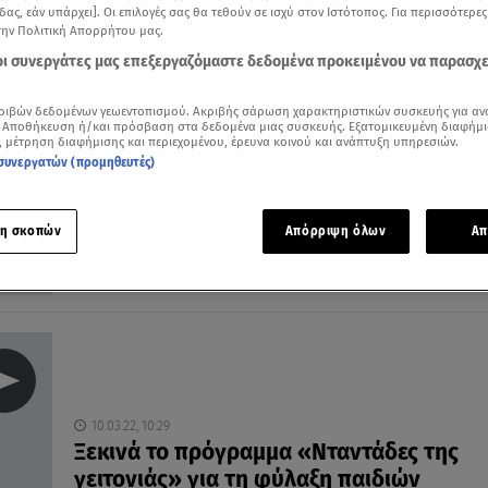
δας, εάν υπάρχει]. Οι επιλογές σας θα τεθούν σε ισχύ στον Ιστότοπος. Για περισσότερε
την Πολιτική Απορρήτου μας.
 οι συνεργάτες μας επεξεργαζόμαστε δεδομένα προκειμένου να παρασχ
24.03.22, 08:38
ριβών δεδομένων γεωεντοπισμού. Ακριβής σάρωση χαρακτηριστικών συσκευής για αν
 Αποθήκευση ή/και πρόσβαση στα δεδομένα μιας συσκευής. Εξατομικευμένη διαφήμι
«Νταντάδες της Γειτονιάς»: Ανοίγει η
, μέτρηση διαφήμισης και περιεχομένου, έρευνα κοινού και ανάπτυξη υπηρεσιών.
πλατφόρμα για την υποβολή αιτήσεων
συνεργατών (προμηθευτές)
Σε ποιους δήμους θα εφαρμοστεί αρχικά
η σκοπών
Απόρριψη όλων
Απ
10.03.22, 10:29
Ξεκινά το πρόγραμμα «Νταντάδες της
γειτονιάς» για τη φύλαξη παιδιών