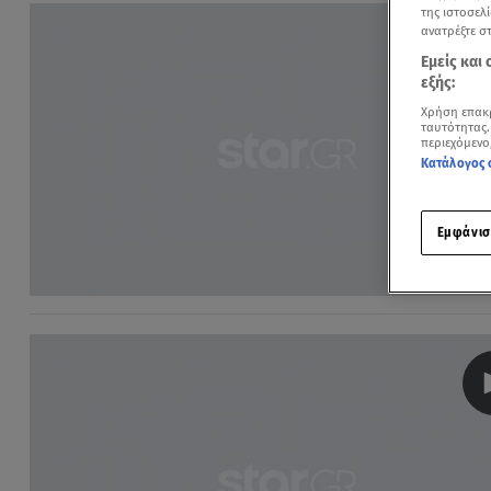
της ιστοσελί
ανατρέξτε σ
Εμείς και
εξής:
Χρήση επακ
ταυτότητας.
περιεχόμενο
Κατάλογος 
Εμφάνισ