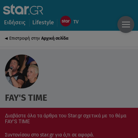
Ειδήσεις
Lifestyle
Επιστροφή στην
Αρχική σελίδα
FAY'S TIME
Διαβάστε όλα τα άρθρα του Star.gr σχετικά με το θέμα
FAY'S TIME
Συντονίσου στο star.gr για ό,τι σε αφορά.