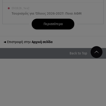
09.08.26 , 14:42
Τουρισμός για Όλους 2026-2027: Ποια ΑΦΜ
υποβάλλουν σήμερα αιτήσεις
Περισσότερα
09.08.26 , 14:32
Πινακίδες κυκλοφορίας με λίγα κλικ - Τέλος οι
καθυστερήσεις
Επιστροφή στην
Αρχική σελίδα
09.08.26 , 14:01
Back to Top
Γνωστός δημοσιογράφος αποκάλυψε ότι σύντομα
παντρεύεται τη σύντροφό του
09.08.26 , 14:00
Αδιάβροχη μάσκαρα: αφαίρεσε την χωρίς να
ταλαιπωρείς τις βλεφερίδες σου
09.08.26 , 13:47
Χούθι: «Χτύπησαν» διυλιστήριο της Aramco στη