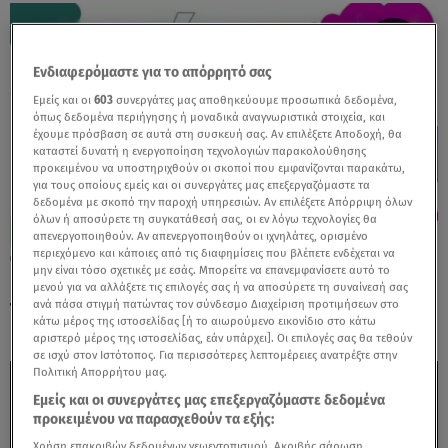
Ενδιαφερόμαστε για το απόρρητό σας
Εμείς και οι
603
συνεργάτες μας αποθηκεύουμε προσωπικά δεδομένα,
όπως δεδομένα περιήγησης ή μοναδικά αναγνωριστικά στοιχεία, και
έχουμε πρόσβαση σε αυτά στη συσκευή σας. Αν επιλέξετε Αποδοχή, θα
καταστεί δυνατή η ενεργοποίηση τεχνολογιών παρακολούθησης
προκειμένου να υποστηριχθούν οι σκοποί που εμφανίζονται παρακάτω,
για τους οποίους εμείς και οι συνεργάτες μας επεξεργαζόμαστε τα
δεδομένα με σκοπό την παροχή υπηρεσιών. Αν επιλέξετε Απόρριψη όλων
όλων ή αποσύρετε τη συγκατάθεσή σας, οι εν λόγω τεχνολογίες θα
απενεργοποιηθούν. Αν απενεργοποιηθούν οι ιχνηλάτες, ορισμένο
περιεχόμενο και κάποιες από τις διαφημίσεις που βλέπετε ενδέχεται να
23.05.24, 13:53
μην είναι τόσο σχετικές με εσάς. Μπορείτε να επανεμφανίσετε αυτό το
Καινούργιου για Σκορδά: «Εγώ δεν παίρνω
μενού για να αλλάξετε τις επιλογές σας ή να αποσύρετε τη συναίνεσή σας
τηλέφωνα να πω... αυτή δεν κάνει»
ανά πάσα στιγμή πατώντας τον σύνδεσμο Διαχείριση προτιμήσεων στο
κάτω μέρος της ιστοσελίδας [ή το αιωρούμενο εικονίδιο στο κάτω
αριστερό μέρος της ιστοσελίδας, εάν υπάρχει]. Οι επιλογές σας θα τεθούν
σε ισχύ στον Ιστότοπος. Για περισσότερες λεπτομέρειες ανατρέξτε στην
Πολιτική Απορρήτου μας.
Εμείς και οι συνεργάτες μας επεξεργαζόμαστε δεδομένα
προκειμένου να παρασχεθούν τα εξής:
Χρήση επακριβών δεδομένων γεωεντοπισμού. Ακριβής σάρωση