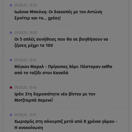
09.08.26 , 16:30
Ιωάννα Μπούκη: Οι διακοπές με τον Αντώνη
Σροίτερ και το... χρέος!
09.08.26 , 16:00
Οι 5 απλές συνήθειες που θα σε βοηθήσουν να
ζήσεις μέχρι τα 100
09.08.26 , 15:54
Μέγκαν Μαρκλ - Πρίγκιπας Χάρι: Πόσταραν selfie
από το ταξίδι στον Καναδά
09.08.26 , 15:40
Ιράν: Στη δημοσιότητα νέο βίντεο με τον
Μοτζταμπά Χαμενεΐ
09.08.26 , 15:16
Χωρισμός στη σόουμπιζ μετά από 8 χρόνια γάμου -
Η ανακοίνωση