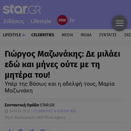
Ειδήσεις
Lifestyle
LIFESTYLE
CELEBRITIES
MEDIA
ΜΟΔΑ
ΣΥΝΤΑΓΕΣ
ΣΧΕ
Γιώργος Μαζωνάκης: Δε μιλάει
εδώ και μήνες ούτε με τη
μητέρα του!
Υπέρ της Βάσως και η αδελφή τους, Μαρία
Μαζωνάκη
Συντακτική Ομάδα
STAR.GR
24.05.24, 15:22
CELEBRITIES & GOSSIP ΝΕΑ
Πηγή: Φωτογραφίες NDP Photo Agency