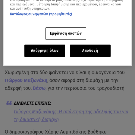
και πρόσβαση στα δεδομένα μιας συσκευής. Εξατομικευμένη διαφήμιση
και περιεχόμενο, μέτρηση διαφήμισης και περιεχομένου, έρευνα κοινού
και ανάπτυξη υπηρεσιών.
Κατάλογος συνεργατών (προμηθευτές)
Εμφάνιση σκοπών
Απόρριψη όλων
Αποδοχή
Δείτε το σχετικό βίντεο από την εκπομπή του ΣΚΑΪ
Χωρισμένη στα δύο φαίνεται να είναι η οικογένεια του
Γιώργου Μαζωνάκη
, όσον αφορά στη διαμάχη με την
αδερφή του,
Βάσω
, για την περιουσία του τραγουδιστή.
Γιώργος Μαζωνάκης: Η απάντηση της αδελφής του για
τη δικαστική διαμάχη
Ο δημοσιογράφος Χάρης Λεμπιδάκης βρέθηκε