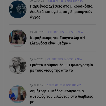
22.04.25
CELEBRITIES & GOSSIP ΝΕΑ
07.08.26 , 20:13
Παρθένος: Σχέσεις στο μικροσκόπιο.
Κυψέλη: Tι βρέθηκε στο διαμέρισμα της
Δουλειά και υγεία, σας δημιουργούν
38χρονης Λίζα
άγχος
07.08.26 , 19:15
Συντάξεις Σεπτεμβρίου: Πότε θα μπουν τα
20.02.25
CELEBRITIES & GOSSIP ΝΕΑ
χρήματα στους λογαριασμούς
Καραβοκύρη για Ζουγανέλη: «Η
Ελεωνόρα είναι θεάρα»
07.08.26 , 18:45
Φωτιά στο Στεφάνι Κορίνθου: Μήνυμα από το 112
- Σηκώθηκαν εναέρια μέσα
24.12.24
CELEBRITIES & GOSSIP ΝΕΑ
Εριέττα Κούρκουλου: Η φωτογραφία
με τους γιους της από το
07.08.26 , 18:34
Έξοδος Αυγούστου: Στο 100% η πληρότητα για
Κυκλάδες
17.12.24
CELEBRITIES & GOSSIP ΝΕΑ
Δημήτρης Ήμελλος: «Λύγισε» ο
αδερφός του μιλώντας στο Αλήθειες
με