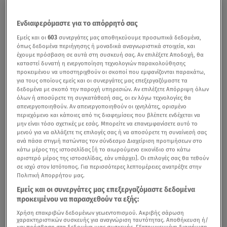
Ενδιαφερόμαστε για το απόρρητό σας
Εμείς και οι
603
συνεργάτες μας αποθηκεύουμε προσωπικά δεδομένα,
όπως δεδομένα περιήγησης ή μοναδικά αναγνωριστικά στοιχεία, και
έχουμε πρόσβαση σε αυτά στη συσκευή σας. Αν επιλέξετε Αποδοχή, θα
καταστεί δυνατή η ενεργοποίηση τεχνολογιών παρακολούθησης
προκειμένου να υποστηριχθούν οι σκοποί που εμφανίζονται παρακάτω,
για τους οποίους εμείς και οι συνεργάτες μας επεξεργαζόμαστε τα
δεδομένα με σκοπό την παροχή υπηρεσιών. Αν επιλέξετε Απόρριψη όλων
όλων ή αποσύρετε τη συγκατάθεσή σας, οι εν λόγω τεχνολογίες θα
απενεργοποιηθούν. Αν απενεργοποιηθούν οι ιχνηλάτες, ορισμένο
περιεχόμενο και κάποιες από τις διαφημίσεις που βλέπετε ενδέχεται να
μην είναι τόσο σχετικές με εσάς. Μπορείτε να επανεμφανίσετε αυτό το
μενού για να αλλάξετε τις επιλογές σας ή να αποσύρετε τη συναίνεσή σας
ανά πάσα στιγμή πατώντας τον σύνδεσμο Διαχείριση προτιμήσεων στο
κάτω μέρος της ιστοσελίδας [ή το αιωρούμενο εικονίδιο στο κάτω
αριστερό μέρος της ιστοσελίδας, εάν υπάρχει]. Οι επιλογές σας θα τεθούν
σε ισχύ στον Ιστότοπος. Για περισσότερες λεπτομέρειες ανατρέξτε στην
Πολιτική Απορρήτου μας.
Εμείς και οι συνεργάτες μας επεξεργαζόμαστε δεδομένα
προκειμένου να παρασχεθούν τα εξής:
Χρήση επακριβών δεδομένων γεωεντοπισμού. Ακριβής σάρωση
χαρακτηριστικών συσκευής για αναγνώριση ταυτότητας. Αποθήκευση ή/