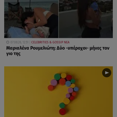
07.08.26, 12:51
CELEBRITIES & GOSSIP ΝΕΑ
Μαριαλένα Ρουμελιώτη: Δύο -υπέροχοι- μήνες τον
γιο της