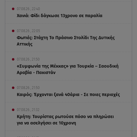
07.08.26 , 22:40
Χανιά: Φίδι δάγκωσε 13χρονο σε παραλία
07.08.26 , 22:05
Φωτιές: Στάχτη Το Πράσινο Στολίδι Της Δυτικής
Αττικής
07.08.26 , 21:50
«Συμφωνία της Μέκκας» για Τουρκία – Σαουδική
Αραβία - Πακιστάν
07.08.26 , 21:50
Καιρός: Έρχονται ξανά 40άρια - Σε ποιες περιοχές
07.08.26 , 21:32
Κρήτη: Τουρίστας ρωτούσε πόσο να πληρώσει
για να ασελγήσει σε 10χρονη