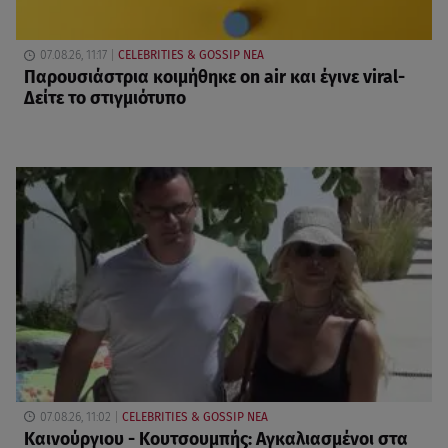
07.08.26, 11:17
CELEBRITIES & GOSSIP ΝΕΑ
Παρουσιάστρια κοιμήθηκε on air και έγινε viral-
Δείτε το στιγμιότυπο
07.08.26, 11:02
CELEBRITIES & GOSSIP ΝΕΑ
Καινούργιου - Κουτσουμπής: Αγκαλιασμένοι στα