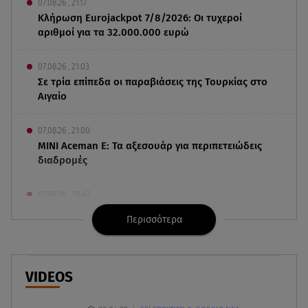
07.08.26 , 21:17
Κλήρωση Eurojackpot 7/8/2026: Οι τυχεροί
αριθμοί για τα 32.000.000 ευρώ
07.08.26 , 21:03
Σε τρία επίπεδα οι παραβιάσεις της Τουρκίας στο
Αιγαίο
07.08.26 , 21:00
MINI Aceman E: Τα αξεσουάρ για περιπετειώδεις
διαδρομές
07.08.26 , 20:47
Χανιά: Νεκρή βρέθηκε αγνοούμενη - Ξέφυγε από
Περισσότερα
αστυνομικούς που την εντόπισαν
07.08.26 , 20:18
Μυστράς: Κρίσιμος για το κατηγορητήριο ο
VIDEOS
χρόνος θανάτου του 90χρονου