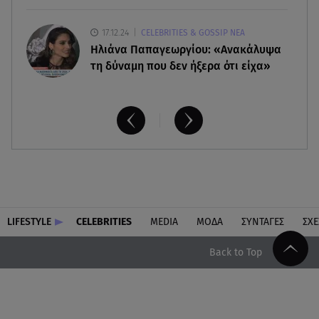
17.12.24
CELEBRITIES & GOSSIP ΝΕΑ
Ηλιάνα Παπαγεωργίου: «Ανακάλυψα
τη δύναμη που δεν ήξερα ότι είχα»
LIFESTYLE
CELEBRITIES
MEDIA
ΜΟΔΑ
ΣΥΝΤΑΓΕΣ
ΣΧΕ
Back to Top