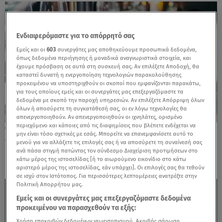
Ενδιαφερόμαστε για το απόρρητό σας
Εμείς και οι
603
συνεργάτες μας αποθηκεύουμε προσωπικά δεδομένα,
όπως δεδομένα περιήγησης ή μοναδικά αναγνωριστικά στοιχεία, και
έχουμε πρόσβαση σε αυτά στη συσκευή σας. Αν επιλέξετε Αποδοχή, θα
καταστεί δυνατή η ενεργοποίηση τεχνολογιών παρακολούθησης
προκειμένου να υποστηριχθούν οι σκοποί που εμφανίζονται παρακάτω,
για τους οποίους εμείς και οι συνεργάτες μας επεξεργαζόμαστε τα
δεδομένα με σκοπό την παροχή υπηρεσιών. Αν επιλέξετε Απόρριψη όλων
όλων ή αποσύρετε τη συγκατάθεσή σας, οι εν λόγω τεχνολογίες θα
απενεργοποιηθούν. Αν απενεργοποιηθούν οι ιχνηλάτες, ορισμένο
περιεχόμενο και κάποιες από τις διαφημίσεις που βλέπετε ενδέχεται να
10.10.25, 10:36
μην είναι τόσο σχετικές με εσάς. Μπορείτε να επανεμφανίσετε αυτό το
Οι χώρες με τα καλύτερα εστιατόρια του
μενού για να αλλάξετε τις επιλογές σας ή να αποσύρετε τη συναίνεσή σας
κόσμου
ανά πάσα στιγμή πατώντας τον σύνδεσμο Διαχείριση προτιμήσεων στο
κάτω μέρος της ιστοσελίδας [ή το αιωρούμενο εικονίδιο στο κάτω
αριστερό μέρος της ιστοσελίδας, εάν υπάρχει]. Οι επιλογές σας θα τεθούν
σε ισχύ στον Ιστότοπος. Για περισσότερες λεπτομέρειες ανατρέξτε στην
Πολιτική Απορρήτου μας.
Εμείς και οι συνεργάτες μας επεξεργαζόμαστε δεδομένα
προκειμένου να παρασχεθούν τα εξής:
Χρήση επακριβών δεδομένων γεωεντοπισμού. Ακριβής σάρωση