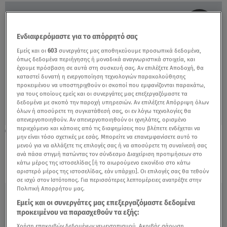
Ενδιαφερόμαστε για το απόρρητό σας
Εμείς και οι
603
συνεργάτες μας αποθηκεύουμε προσωπικά δεδομένα,
όπως δεδομένα περιήγησης ή μοναδικά αναγνωριστικά στοιχεία, και
έχουμε πρόσβαση σε αυτά στη συσκευή σας. Αν επιλέξετε Αποδοχή, θα
καταστεί δυνατή η ενεργοποίηση τεχνολογιών παρακολούθησης
προκειμένου να υποστηριχθούν οι σκοποί που εμφανίζονται παρακάτω,
για τους οποίους εμείς και οι συνεργάτες μας επεξεργαζόμαστε τα
δεδομένα με σκοπό την παροχή υπηρεσιών. Αν επιλέξετε Απόρριψη όλων
όλων ή αποσύρετε τη συγκατάθεσή σας, οι εν λόγω τεχνολογίες θα
απενεργοποιηθούν. Αν απενεργοποιηθούν οι ιχνηλάτες, ορισμένο
περιεχόμενο και κάποιες από τις διαφημίσεις που βλέπετε ενδέχεται να
04.01.21, 23:05
μην είναι τόσο σχετικές με εσάς. Μπορείτε να επανεμφανίσετε αυτό το
Η Αθηνά Οικονομάκου έκανε τεστ για τον
μενού για να αλλάξετε τις επιλογές σας ή να αποσύρετε τη συναίνεσή σας
κορωνοϊό - Το αποτέλεσμα;
ανά πάσα στιγμή πατώντας τον σύνδεσμο Διαχείριση προτιμήσεων στο
κάτω μέρος της ιστοσελίδας [ή το αιωρούμενο εικονίδιο στο κάτω
αριστερό μέρος της ιστοσελίδας, εάν υπάρχει]. Οι επιλογές σας θα τεθούν
σε ισχύ στον Ιστότοπος. Για περισσότερες λεπτομέρειες ανατρέξτε στην
Πολιτική Απορρήτου μας.
Εμείς και οι συνεργάτες μας επεξεργαζόμαστε δεδομένα
προκειμένου να παρασχεθούν τα εξής:
Χρήση επακριβών δεδομένων γεωεντοπισμού. Ακριβής σάρωση