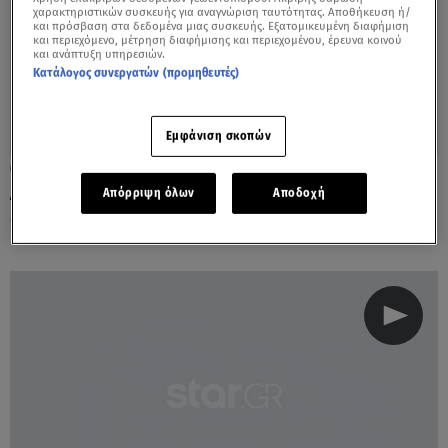
χαρακτηριστικών συσκευής για αναγνώριση ταυτότητας. Αποθήκευση ή/
και πρόσβαση στα δεδομένα μιας συσκευής. Εξατομικευμένη διαφήμιση
και περιεχόμενο, μέτρηση διαφήμισης και περιεχομένου, έρευνα κοινού
και ανάπτυξη υπηρεσιών.
Κατάλογος συνεργατών (προμηθευτές)
Εμφάνιση σκοπών
29.12.20, 09:13
Αθηνά Οικονομάκου: Η απάντησή της στις
Απόρριψη όλων
Αποδοχή
φήμες για δεύτερη εγκυμοσύνη