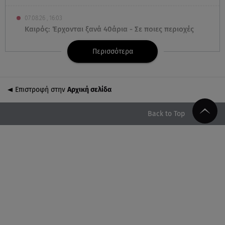
07.08.26 , 16:03
Καιρός: Έρχονται ξανά 40άρια - Σε ποιες περιοχές
Περισσότερα
07.08.26 , 16:00
Ανακάλυψε ξανά τη δύναμή σου: μην σε τρομάζει
η μυϊκή απώλεια
Επιστροφή στην
Αρχική σελίδα
07.08.26 , 15:24
Ιωάννα Τούνη - Δημήτρης Σπυριδωνίδης: Η
Back to Top
throwback φωτογραφία από την Ίμπιζα
07.08.26 , 15:21
Toyota C-HR: Δέκα χρόνια ξεχωριστής καινοτομίας
και επιτυχίας
07.08.26 , 15:09
Τροχαίο Σέρρες: «Δεν πρόλαβα να κάνω κάτι κι
έπεσε πάνω μου»