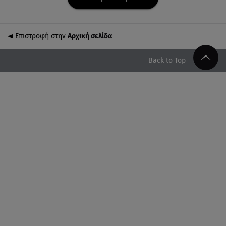
07.08.26 , 14:00
K-beauty blush: Τα viral ρουζ που υπόσχονται το
πολυπόθητο κορεάτικο glow
Επιστροφή στην
Αρχική σελίδα
07.08.26 , 13:42
Παραλίες: Πάνω από 1.500 έλεγχοι - Στη μάχη
Back to Top
drones και νέες τεχνολογίες
07.08.26 , 13:33
Καινούργιου:Πένθος για συνεργάτιδά της «Θα μου
λείπεις πάντα και για πάντα»
07.08.26 , 13:16
Γιάννης Στάνκογλου: Δείτε τον έφηβο με μακριά
μαλλιά
07.08.26 , 13:04
Συνελήφθη 31χρονος για τις δολοφονίες του
«Ζαμπόν» και του Σκαφτούρου