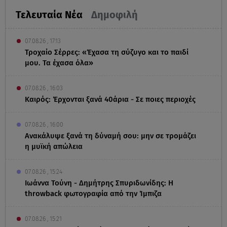
Τελευταία Νέα
Δημοφιλή
07.08.26 , 17:13
Τροχαίο Σέρρες: «Έχασα τη σύζυγο και το παιδί
μου. Τα έχασα όλα»
07.08.26 , 16:03
Καιρός: Έρχονται ξανά 40άρια - Σε ποιες περιοχές
07.08.26 , 16:00
Ανακάλυψε ξανά τη δύναμή σου: μην σε τρομάζει
η μυϊκή απώλεια
07.08.26 , 15:24
Ιωάννα Τούνη - Δημήτρης Σπυριδωνίδης: Η
throwback φωτογραφία από την Ίμπιζα
07.08.26 , 15:21