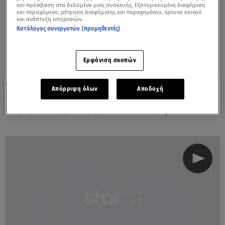
και πρόσβαση στα δεδομένα μιας συσκευής. Εξατομικευμένη διαφήμιση
και περιεχόμενο, μέτρηση διαφήμισης και περιεχομένου, έρευνα κοινού
και ανάπτυξη υπηρεσιών.
Κατάλογος συνεργατών (προμηθευτές)
Εμφάνιση σκοπών
04.05.22, 18:38
Απόρριψη όλων
Αποδοχή
Ουκρανία: «Σφοδρές μάχες και
συγκρούσεις στο εργοστάσιο Αζοφστάλ»