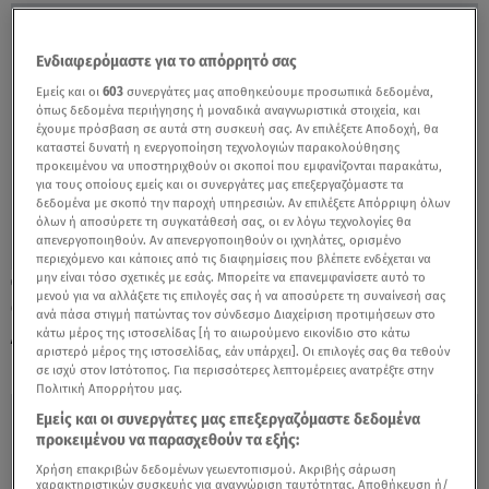
Ενδιαφερόμαστε για το απόρρητό σας
Εμείς και οι
603
συνεργάτες μας αποθηκεύουμε προσωπικά δεδομένα,
όπως δεδομένα περιήγησης ή μοναδικά αναγνωριστικά στοιχεία, και
έχουμε πρόσβαση σε αυτά στη συσκευή σας. Αν επιλέξετε Αποδοχή, θα
καταστεί δυνατή η ενεργοποίηση τεχνολογιών παρακολούθησης
προκειμένου να υποστηριχθούν οι σκοποί που εμφανίζονται παρακάτω,
για τους οποίους εμείς και οι συνεργάτες μας επεξεργαζόμαστε τα
δεδομένα με σκοπό την παροχή υπηρεσιών. Αν επιλέξετε Απόρριψη όλων
όλων ή αποσύρετε τη συγκατάθεσή σας, οι εν λόγω τεχνολογίες θα
απενεργοποιηθούν. Αν απενεργοποιηθούν οι ιχνηλάτες, ορισμένο
περιεχόμενο και κάποιες από τις διαφημίσεις που βλέπετε ενδέχεται να
μην είναι τόσο σχετικές με εσάς. Μπορείτε να επανεμφανίσετε αυτό το
04.05.22, 21:47
μενού για να αλλάξετε τις επιλογές σας ή να αποσύρετε τη συναίνεσή σας
Ουκρανία: Συγκλονίζουν Οι Ιστορίες
ανά πάσα στιγμή πατώντας τον σύνδεσμο Διαχείριση προτιμήσεων στο
Αμάχων Που Γλίτωσαν
κάτω μέρος της ιστοσελίδας [ή το αιωρούμενο εικονίδιο στο κάτω
αριστερό μέρος της ιστοσελίδας, εάν υπάρχει]. Οι επιλογές σας θα τεθούν
σε ισχύ στον Ιστότοπος. Για περισσότερες λεπτομέρειες ανατρέξτε στην
Πολιτική Απορρήτου μας.
Εμείς και οι συνεργάτες μας επεξεργαζόμαστε δεδομένα
προκειμένου να παρασχεθούν τα εξής:
Χρήση επακριβών δεδομένων γεωεντοπισμού. Ακριβής σάρωση
χαρακτηριστικών συσκευής για αναγνώριση ταυτότητας. Αποθήκευση ή/