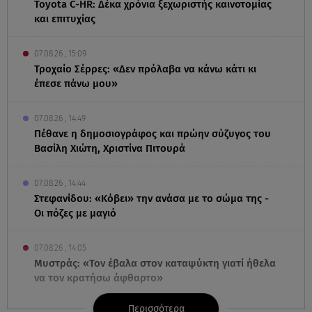
Toyota C-HR: Δέκα χρόνια ξεχωριστής καινοτομίας
και επιτυχίας
07.08.26 , 15:09
Τροχαίο Σέρρες: «Δεν πρόλαβα να κάνω κάτι κι
έπεσε πάνω μου»
07.08.26 , 14:49
Πέθανε η δημοσιογράφος και πρώην σύζυγος του
Βασίλη Χιώτη, Χριστίνα Πιτουρά
07.08.26 , 14:44
Στεφανίδου: «Κόβει» την ανάσα με το σώμα της -
Οι πόζες με μαγιό
07.08.26 , 14:05
Μυστράς: «Τον έβαλα στον καταψύκτη γιατί ήθελα
να τον κρατήσω άφθαρτο»
Περισσότερα