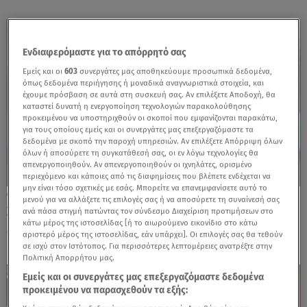
Ενδιαφερόμαστε για το απόρρητό σας
Εμείς και οι
603
συνεργάτες μας αποθηκεύουμε προσωπικά δεδομένα,
όπως δεδομένα περιήγησης ή μοναδικά αναγνωριστικά στοιχεία, και
έχουμε πρόσβαση σε αυτά στη συσκευή σας. Αν επιλέξετε Αποδοχή, θα
καταστεί δυνατή η ενεργοποίηση τεχνολογιών παρακολούθησης
προκειμένου να υποστηριχθούν οι σκοποί που εμφανίζονται παρακάτω,
για τους οποίους εμείς και οι συνεργάτες μας επεξεργαζόμαστε τα
δεδομένα με σκοπό την παροχή υπηρεσιών. Αν επιλέξετε Απόρριψη όλων
όλων ή αποσύρετε τη συγκατάθεσή σας, οι εν λόγω τεχνολογίες θα
απενεργοποιηθούν. Αν απενεργοποιηθούν οι ιχνηλάτες, ορισμένο
περιεχόμενο και κάποιες από τις διαφημίσεις που βλέπετε ενδέχεται να
μην είναι τόσο σχετικές με εσάς. Μπορείτε να επανεμφανίσετε αυτό το
27.10.25, 16:55
μενού για να αλλάξετε τις επιλογές σας ή να αποσύρετε τη συναίνεσή σας
28η Οκτωβρίου: Πώς θα λειτουργήσουν τα
ανά πάσα στιγμή πατώντας τον σύνδεσμο Διαχείριση προτιμήσεων στο
κάτω μέρος της ιστοσελίδας [ή το αιωρούμενο εικονίδιο στο κάτω
Μέσα Μαζικής Μεταφοράς
αριστερό μέρος της ιστοσελίδας, εάν υπάρχει]. Οι επιλογές σας θα τεθούν
σε ισχύ στον Ιστότοπος. Για περισσότερες λεπτομέρειες ανατρέξτε στην
Πολιτική Απορρήτου μας.
Εμείς και οι συνεργάτες μας επεξεργαζόμαστε δεδομένα
προκειμένου να παρασχεθούν τα εξής: