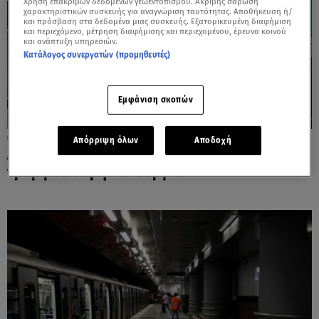
Χρήση επακριβών δεδομένων γεωεντοπισμού. Ακριβής σάρωση
χαρακτηριστικών συσκευής για αναγνώριση ταυτότητας. Αποθήκευση ή/
και πρόσβαση στα δεδομένα μιας συσκευής. Εξατομικευμένη διαφήμιση
και περιεχόμενο, μέτρηση διαφήμισης και περιεχομένου, έρευνα κοινού
και ανάπτυξη υπηρεσιών.
Κατάλογος συνεργατών (προμηθευτές)
Εμφάνιση σκοπών
10.09.25, 18:46
Απόρριψη όλων
Αποδοχή
Αυτές είναι γραμμές λεωφορείων, μετρό,
τραμ με 24ωρη λειτουργία